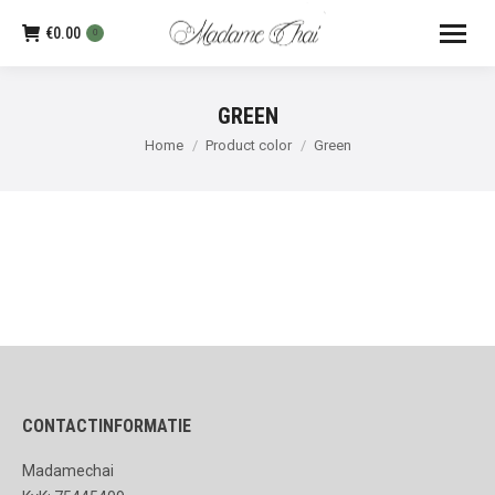
€
0.00
0
GREEN
Je bent hier:
Home
Product color
Green
CONTACTINFORMATIE
Madamechai