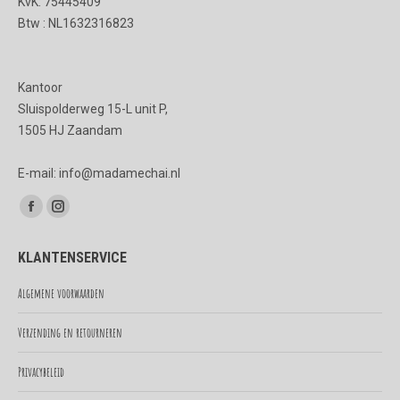
KvK: 75445409
Btw : NL1632316823
Kantoor
Sluispolderweg 15-L unit P,
1505 HJ Zaandam
E-mail: info@madamechai.nl
Vind ons op:
Facebook
Instagram
page
page
KLANTENSERVICE
opens
opens
in
in
Algemene voorwaarden
new
new
Verzending en retourneren
window
window
Privacybeleid