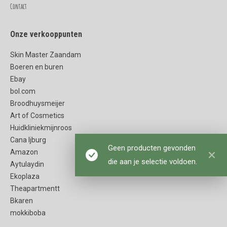
Contact
Onze verkooppunten
Skin Master Zaandam
Boeren en buren
Ebay
bol.com
Broodhuysmeijer
Art of Cosmetics
Huidkliniekmijnroos
Cana Ijburg
Geen producten gevonden
Amazon
die aan je selectie voldoen.
Aytulaydin
Ekoplaza
Theapartmentt
Bkaren
mokkiboba