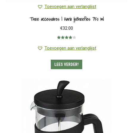
Toevoegen aan verlanglijst
Thee accessoires | Hario ijstheefles 750 ml
€
32.00
Gewaardeerd
4.00
uit 5
Toevoegen aan verlanglijst
LEES VERDER!