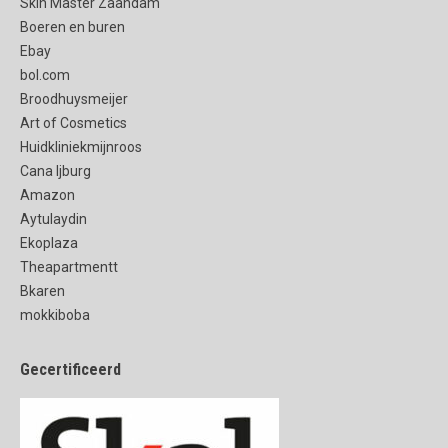
Skin Master Zaandam
Boeren en buren
Ebay
bol.com
Broodhuysmeijer
Art of Cosmetics
Huidkliniekmijnroos
Cana Ijburg
Amazon
Aytulaydin
Ekoplaza
Theapartmentt
Bkaren
mokkiboba
Gecertificeerd