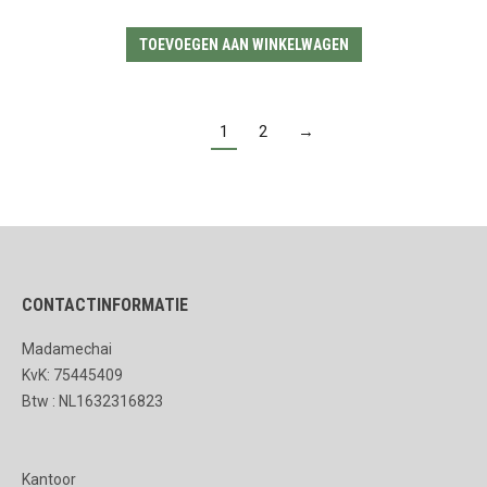
TOEVOEGEN AAN WINKELWAGEN
1
2
→
CONTACTINFORMATIE
Madamechai
KvK: 75445409
Btw : NL1632316823
Kantoor