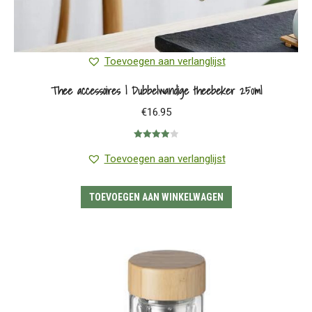
Toevoegen aan verlanglijst
Thee accessoires | Dubbelwandige theebeker 250ml
€
16.95
Gewaardeerd
4.00
uit 5
Toevoegen aan verlanglijst
TOEVOEGEN AAN WINKELWAGEN