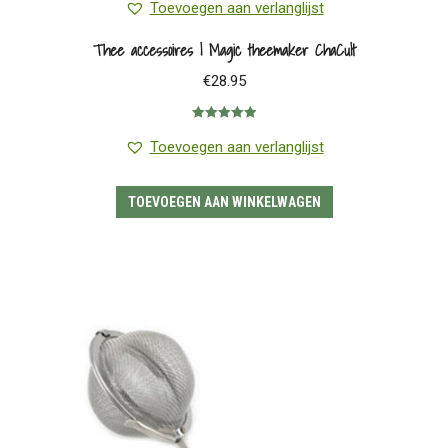
Toevoegen aan verlanglijst
Thee accessoires | Magic theemaker ChaCult
€
28.95
Gewaardeerd
5.00
uit 5
Toevoegen aan verlanglijst
TOEVOEGEN AAN WINKELWAGEN