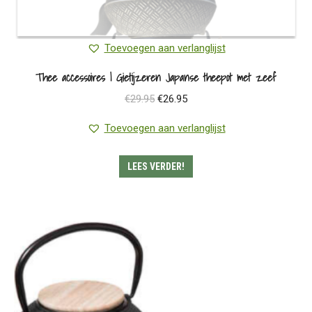
Toevoegen aan verlanglijst
Thee accessoires | Gietijzeren Japanse theepot met zeef
Oorspronkelijke
Huidige
€
29.95
€
26.95
prijs
prijs
Toevoegen aan verlanglijst
was:
is:
€29.95.
€26.95.
LEES VERDER!