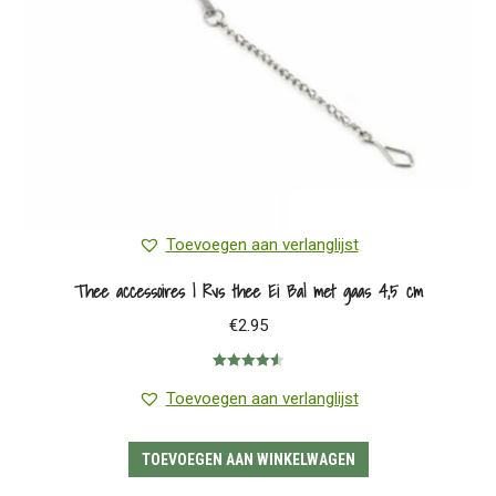
Toevoegen aan verlanglijst
Thee accessoires | Rvs thee Ei Bal met gaas 4,5 cm
€
2.95
Gewaardeerd
4.60
uit 5
Toevoegen aan verlanglijst
TOEVOEGEN AAN WINKELWAGEN