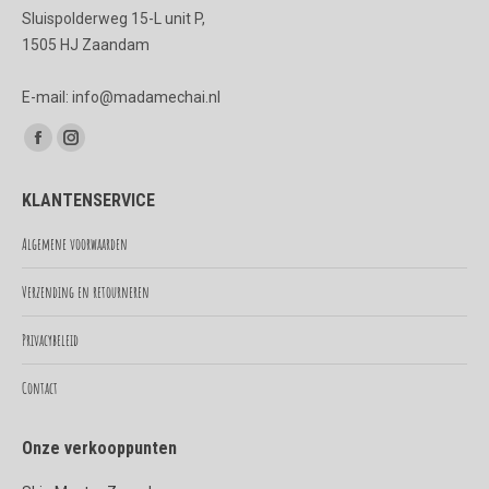
Sluispolderweg 15-L unit P,
1505 HJ Zaandam
E-mail: info@madamechai.nl
Vind ons op:
Facebook
Instagram
page
page
KLANTENSERVICE
opens
opens
in
in
Algemene voorwaarden
new
new
Verzending en retourneren
window
window
Privacybeleid
Contact
Onze verkooppunten