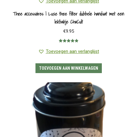
Toevoegen aan verlanglijst
Thee accessoires | Luxe thee filter dubbele handvat met een
lekbakje ChaCult
€
9.95
Gewaardeerd
5.00
uit 5
Toevoegen aan verlanglijst
TOEVOEGEN AAN WINKELWAGEN