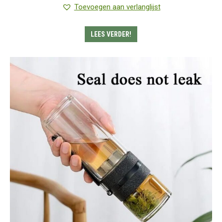
5.00
uit 5
Toevoegen aan verlanglijst
LEES VERDER!