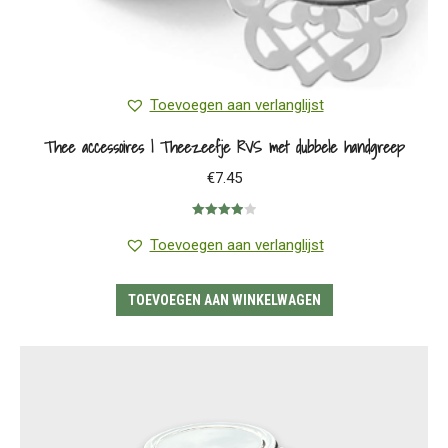
Toevoegen aan verlanglijst
Thee accessoires | Theezeefje RVS met dubbele handgreep
€
7.45
Gewaardeerd
4.00
uit 5
Toevoegen aan verlanglijst
TOEVOEGEN AAN WINKELWAGEN