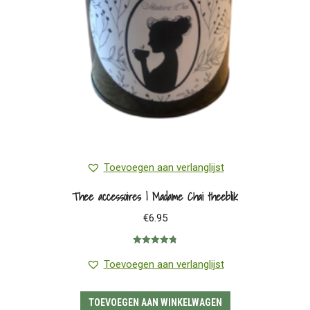
Toevoegen aan verlanglijst
Thee accessoires | Madame Chai theeblik
€
6.95
Gewaardeerd
4.80
uit 5
Toevoegen aan verlanglijst
TOEVOEGEN AAN WINKELWAGEN