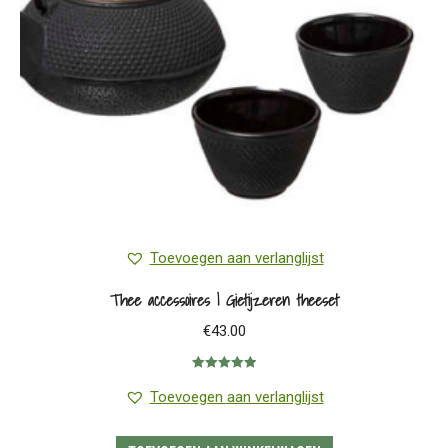
Toevoegen aan verlanglijst
Thee accessoires | Gietijzeren theeset
€
43.00
Gewaardeerd
5.00
uit 5
Toevoegen aan verlanglijst