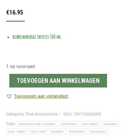
Gewaardeerd
4
4.00
op 5
€
16.95
gebaseerd
op
klant
waarderingen
dubbelwandige theefles 500 ml
1 op voorraad
TOEVOEGEN AAN WINKELWAGEN
Toevoegen aan verlanglijst
Categorie:
Thee Accessoires
SKU:
7091134028452
Tags:
dubbelwandige theefles
koffie/thee
tea maker
teamaker
thee maker
thee zeef
theefles
theemaker
theepress