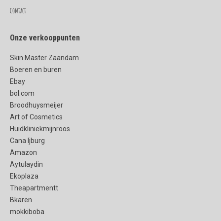
Contact
Onze verkooppunten
Skin Master Zaandam
Boeren en buren
Ebay
bol.com
Broodhuysmeijer
Art of Cosmetics
Huidkliniekmijnroos
Cana Ijburg
Amazon
Aytulaydin
Ekoplaza
Theapartmentt
Bkaren
mokkiboba