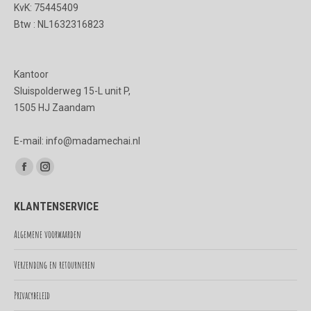
KvK: 75445409
Btw : NL1632316823
Kantoor
Sluispolderweg 15-L unit P,
1505 HJ Zaandam
E-mail: info@madamechai.nl
Vind ons op:
Facebook
Instagram
page
page
KLANTENSERVICE
opens
opens
in
in
Algemene voorwaarden
new
new
Verzending en retourneren
window
window
Privacybeleid