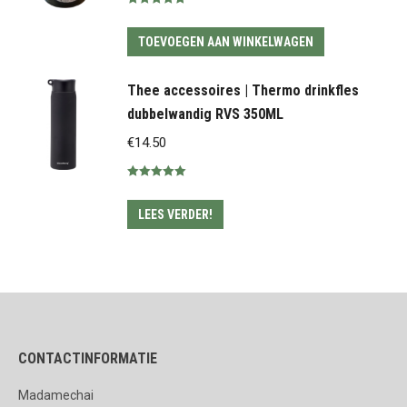
Gewaardeerd
4.80
uit 5
TOEVOEGEN AAN WINKELWAGEN
Thee accessoires | Thermo drinkfles
dubbelwandig RVS 350ML
€
14.50
Gewaardeerd
5.00
uit 5
LEES VERDER!
CONTACTINFORMATIE
Madamechai