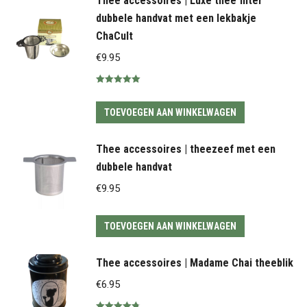
Thee accessoires | Luxe thee filter
dubbele handvat met een lekbakje
ChaCult
€
9.95
Gewaardeerd
5.00
uit 5
TOEVOEGEN AAN WINKELWAGEN
Thee accessoires | theezeef met een
dubbele handvat
€
9.95
TOEVOEGEN AAN WINKELWAGEN
Thee accessoires | Madame Chai theeblik
€
6.95