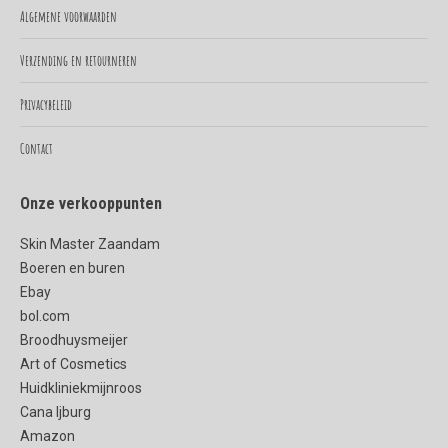
in
in
Algemene voorwaarden
new
new
Verzending en retourneren
window
window
Privacybeleid
Contact
Onze verkooppunten
Skin Master Zaandam
Boeren en buren
Ebay
bol.com
Broodhuysmeijer
Art of Cosmetics
Huidkliniekmijnroos
Cana Ijburg
Amazon