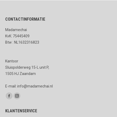
CONTACTINFORMATIE
Madamechai
KvK: 75445409
Btw : NL1632316823
Kantoor
Sluispolderweg 15-L unit P,
1505 HJ Zaandam
E-mail: info@madamechai.nl
Vind ons op:
Facebook
Instagram
page
page
KLANTENSERVICE
opens
opens