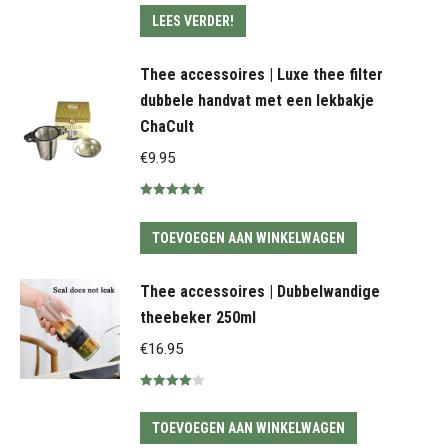
5.00
uit 5
LEES VERDER!
Thee accessoires | Luxe thee filter
dubbele handvat met een lekbakje
ChaCult
€
9.95
Gewaardeerd
5.00
uit 5
TOEVOEGEN AAN WINKELWAGEN
Thee accessoires | Dubbelwandige
theebeker 250ml
€
16.95
Gewaardeerd
4.00
uit 5
TOEVOEGEN AAN WINKELWAGEN