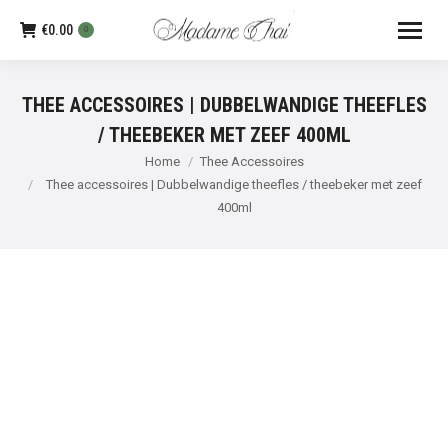
€
0.00
0
THEE ACCESSOIRES | DUBBELWANDIGE THEEFLES
/ THEEBEKER MET ZEEF 400ML
Je bent hier:
Home
Thee Accessoires
Thee accessoires | Dubbelwandige theefles / theebeker met zeef
400ml