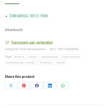
Dubbelwandige theefles
400ml
Uitverkocht
Toevoegen aan verlanglijst
Categorie:
Thee Accessoires
SKU:
7091134028452
Tags:
bamboe
dubbel
dubbelwandig
dubbelwandige
dubbelwandige theefles
Theebeker
theefles
Share this product
Deel
Deel
Deel
Deel
Deel
knoppen
knoppen
knoppen
knoppen
knoppen