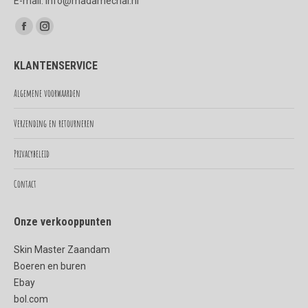
E-mail: info@madamechai.nl
Vind ons op:
Facebook
Instagram
page
page
KLANTENSERVICE
opens
opens
in
in
Algemene voorwaarden
new
new
Verzending en retourneren
window
window
Privacybeleid
Contact
Onze verkooppunten
Skin Master Zaandam
Boeren en buren
Ebay
bol.com