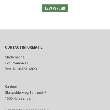
LEES VERDER!
CONTACTINFORMATIE
Madamechai
KvK: 75445409
Btw : NL1632316823
Kantoor
Sluispolderweg 15-L unit P,
1505 HJ Zaandam