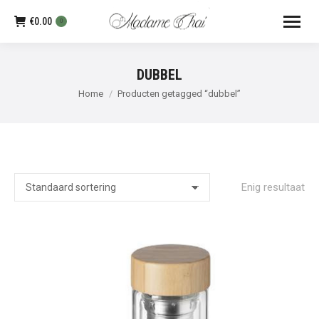
€
0.00
0
DUBBEL
Je bent hier:
Home
Producten getagged “dubbel”
Enig resultaat