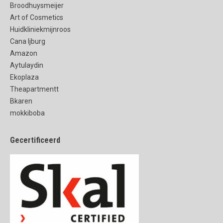
Broodhuysmeijer
Art of Cosmetics
Huidkliniekmijnroos
Cana Ijburg
Amazon
Aytulaydin
Ekoplaza
Theapartmentt
Bkaren
mokkiboba
Gecertificeerd