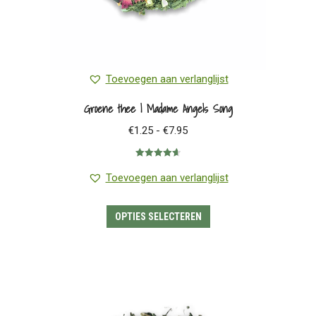
Toevoegen aan verlanglijst
Groene thee | Madame Angels Song
Prijsklasse:
€
1.25
-
€
7.95
€1.25
Gewaardeerd
tot
4.67
uit 5
Toevoegen aan verlanglijst
€7.95
Dit
OPTIES SELECTEREN
product
heeft
meerdere
variaties.
Deze