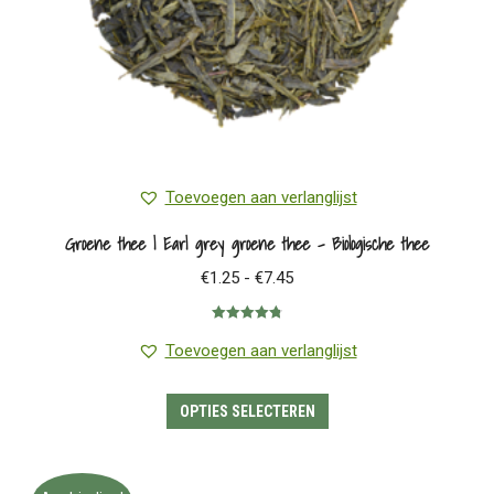
Toevoegen aan verlanglijst
Groene thee | Earl grey groene thee – Biologische thee
Prijsklasse:
€
1.25
-
€
7.45
€1.25
Gewaardeerd
tot
4.78
uit 5
Toevoegen aan verlanglijst
€7.45
Dit
OPTIES SELECTEREN
product
heeft