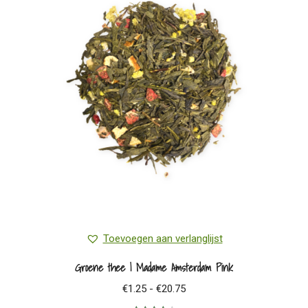
Toevoegen aan verlanglijst
Groene thee | Madame Amsterdam Pink
Prijsklasse:
€
1.25
-
€
20.75
€1.25