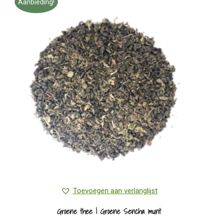
meerdere
Aanbieding!
variaties.
Deze
optie
kan
gekozen
worden
op
de
productpagina
Toevoegen aan verlanglijst
Groene thee | Groene Sencha munt