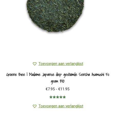
Toevoegen aan verlanglijst
Groene thee | Madame Japanse diep gestoomde Sencha Asamushi 50
gram BIO
Prijsklasse:
€
7.95
-
€
11.95
€7.95
Gewaardeerd
tot
5.00
uit 5
Toevoegen aan verlanglijst
€11.95