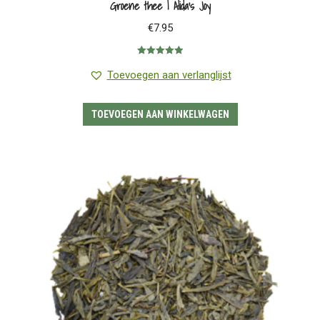
Groene thee | Alida’s Joy
€
7.95
Gewaardeerd
5.00
uit 5
Toevoegen aan verlanglijst
TOEVOEGEN AAN WINKELWAGEN