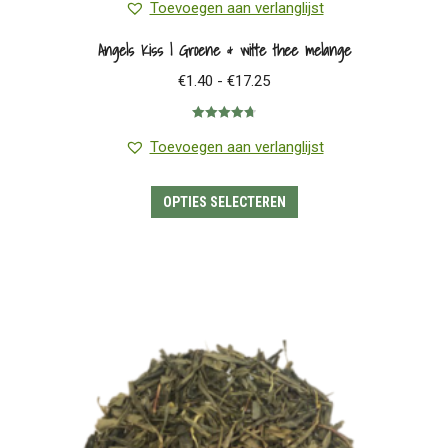
Toevoegen aan verlanglijst
Angels Kiss | Groene & witte thee melange
Prijsklasse:
€
1.40
-
€
17.25
€1.40
Gewaardeerd
tot
4.77
uit 5
Toevoegen aan verlanglijst
€17.25
Dit
OPTIES SELECTEREN
product
heeft
meerdere
variaties.
Deze
optie
kan
gekozen
worden