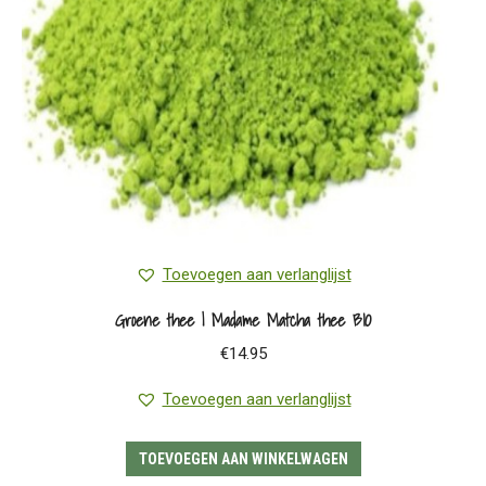
worden
op
de
productpagina
Toevoegen aan verlanglijst
Groene thee | Madame Matcha thee BIO
€
14.95
Toevoegen aan verlanglijst
TOEVOEGEN AAN WINKELWAGEN