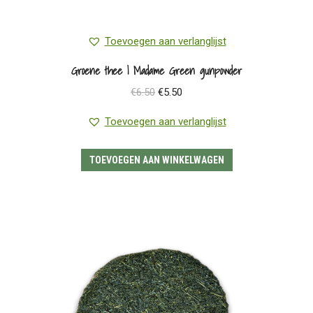
Toevoegen aan verlanglijst
Groene thee | Madame Green gunpowder
Oorspronkelijke
Huidige
€
6.50
€
5.50
prijs
prijs
Toevoegen aan verlanglijst
was:
is:
€6.50.
€5.50.
TOEVOEGEN AAN WINKELWAGEN