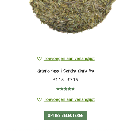
Toevoegen aan verlanglijst
Groene thee | Sencha China Bio
Prijsklasse:
€
1.15
-
€
7.15
€1.15
Gewaardeerd
tot
4.67
uit 5
Toevoegen aan verlanglijst
€7.15
Dit
OPTIES SELECTEREN
product
heeft