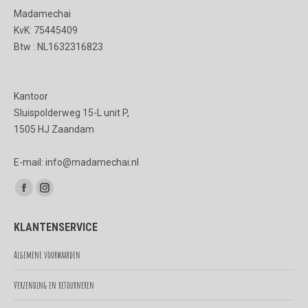
op
Madamechai
de
KvK: 75445409
productpagina
Btw : NL1632316823
Kantoor
Sluispolderweg 15-L unit P,
1505 HJ Zaandam
E-mail: info@madamechai.nl
Vind ons op:
Facebook
Instagram
page
page
KLANTENSERVICE
opens
opens
in
in
Algemene voorwaarden
new
new
Verzending en retourneren
window
window