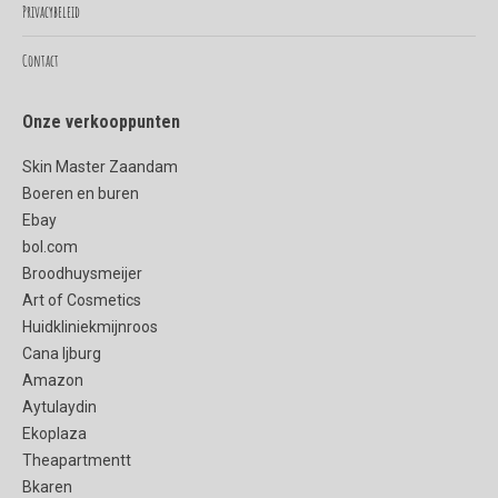
Privacybeleid
Contact
Onze verkooppunten
Skin Master Zaandam
Boeren en buren
Ebay
bol.com
Broodhuysmeijer
Art of Cosmetics
Huidkliniekmijnroos
Cana Ijburg
Amazon
Aytulaydin
Ekoplaza
Theapartmentt
Bkaren