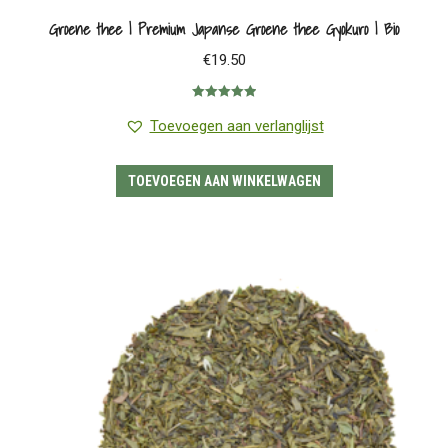
Groene thee | Premium Japanse Groene thee Gyokuro | Bio
€
19.50
Gewaardeerd
5.00
uit 5
Toevoegen aan verlanglijst
TOEVOEGEN AAN WINKELWAGEN