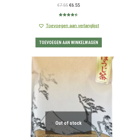
Oorspronkelijke
Huidige
€
7.55
€
6.55
prijs
prijs
Gewaardeerd
was:
is:
4.50
uit 5
Toevoegen aan verlanglijst
€7.55.
€6.55.
TOEVOEGEN AAN WINKELWAGEN
Out of stock