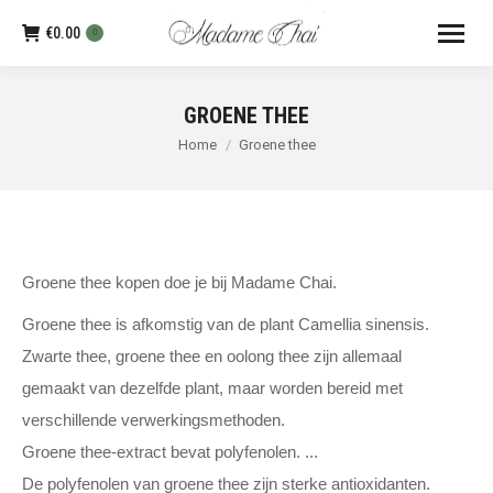
€
0.00
0
GROENE THEE
Je bent hier:
Home
Groene thee
Groene thee kopen doe je bij Madame Chai.
Groene thee is afkomstig van de plant Camellia sinensis. 

Zwarte thee, groene thee en oolong thee zijn allemaal

gemaakt van dezelfde plant, maar worden bereid met 

verschillende verwerkingsmethoden. 

Groene thee-extract bevat polyfenolen. ... 

De polyfenolen van groene thee zijn sterke antioxidanten. 
