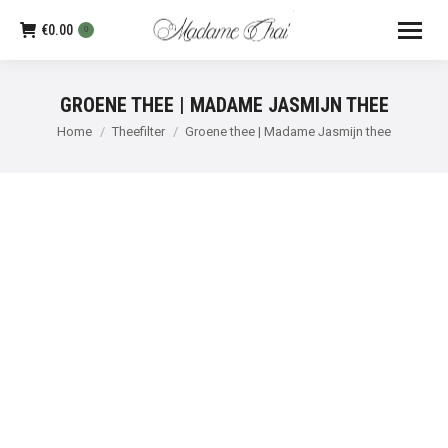
€
0.00
0
GROENE THEE | MADAME JASMIJN THEE
Je bent hier:
Home
Theefilter
Groene thee | Madame Jasmijn thee