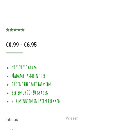
Gewaardeerd
8
5.00
op 5
Prijsklasse:
€
0.99
-
€
6.95
gebaseerd
op
klant
waarderingen
€0.99
tot
50/100/10 gram
€6.95
Madame jasmijn thee
groene thee met jasmijn
zetten op 70-80 graden
2-4 minuten in laten trekken
Wissen
Inhoud