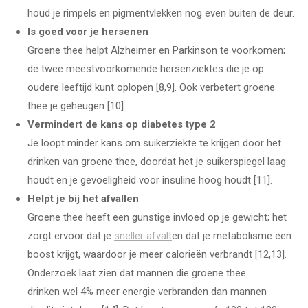
houd je rimpels en pigmentvlekken nog even buiten de deur.
Is goed voor je hersenen
Groene thee helpt Alzheimer en Parkinson te voorkomen;
de twee meestvoorkomende hersenziektes die je op
oudere leeftijd kunt oplopen [8,9]. Ook verbetert groene
thee je geheugen [10].
Vermindert de kans op diabetes type 2
Je loopt minder kans om suikerziekte te krijgen door het
drinken van groene thee, doordat het je suikerspiegel laag
houdt en je gevoeligheid voor insuline hoog houdt [11].
Helpt je bij het afvallen
Groene thee heeft een gunstige invloed op je gewicht; het
zorgt ervoor dat je
sneller afvalt
en dat je metabolisme een
boost krijgt, waardoor je meer calorieën verbrandt [12,13].
Onderzoek laat zien dat mannen die groene thee
drinken wel 4% meer energie verbranden dan mannen