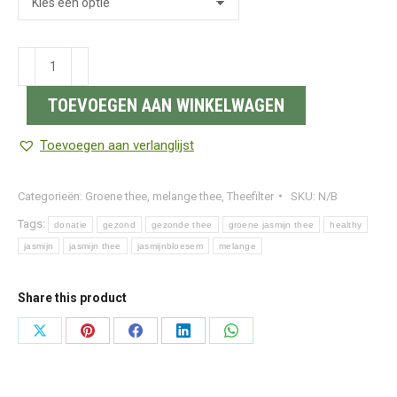
Groene
thee
TOEVOEGEN AAN WINKELWAGEN
|
Madame
Toevoegen aan verlanglijst
Jasmijn
thee
Categorieën:
Groene thee
,
melange thee
,
Theefilter
SKU:
N/B
aantal
Tags:
donatie
gezond
gezonde thee
groene jasmijn thee
healthy
jasmijn
jasmijn thee
jasmijnbloesem
melange
Share this product
Deel
Deel
Deel
Deel
Deel
knoppen
knoppen
knoppen
knoppen
knoppen