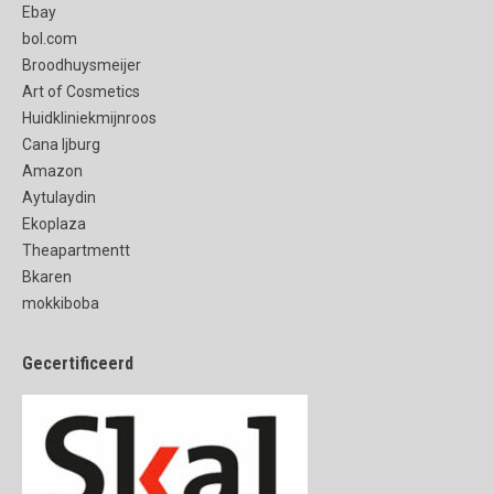
Ebay
bol.com
Broodhuysmeijer
Art of Cosmetics
Huidkliniekmijnroos
Cana Ijburg
Amazon
Aytulaydin
Ekoplaza
Theapartmentt
Bkaren
mokkiboba
Gecertificeerd