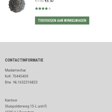
Oorspronkelijke
Huidige
€
7.50
€
6.50
op
variaties.
prijs
prijs
de
Deze
Gewaardeerd
was:
is:
4.00
uit 5
productpagina
optie
€7.50.
€6.50.
TOEVOEGEN AAN WINKELWAGEN
kan
gekozen
worden
op
de
productpagina
CONTACTINFORMATIE
Madamechai
KvK: 75445409
Btw : NL1632316823
Kantoor
Sluispolderweg 15-L unit P,