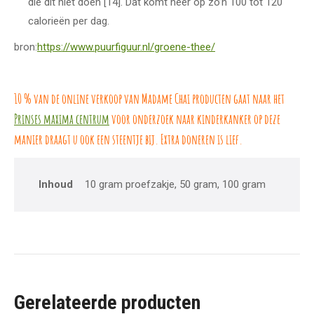
die dit niet doen [14]. Dat komt neer op zo’n 100 tot 120
calorieën per dag.
bron:
https://www.puurfiguur.nl/groene-thee/
10 % van de online verkoop van Madame Chai producten gaat naar het
Prinses maxima centrum
voor onderzoek naar kinderkanker op deze
manier draagt u ook een steentje bij. Extra doneren is lief.
Inhoud
10 gram proefzakje, 50 gram, 100 gram
Gerelateerde producten