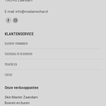
1505 HJ Zaandam
E-mail: info@madamechai.nl
Vind ons op:
Facebook
Instagram
page
page
KLANTENSERVICE
opens
opens
in
in
Algemene voorwaarden
new
new
Verzending en retourneren
window
window
Privacybeleid
Contact
Onze verkooppunten
Skin Master Zaandam
Boeren en buren