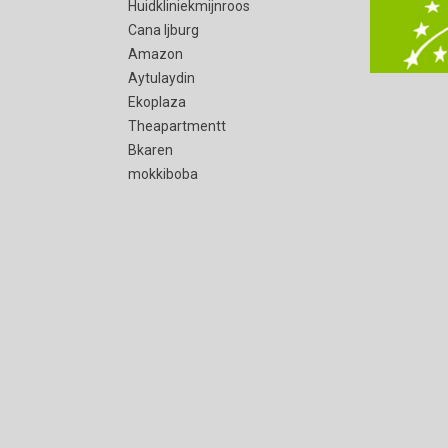
Huidkliniekmijnroos
Cana Ijburg
Amazon
Aytulaydin
Ekoplaza
Theapartmentt
Bkaren
mokkiboba