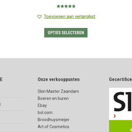
€0.99
Gewaardeerd
tot
5.00
uit 5
Toevoegen aan verlanglijst
€6.95
Dit
OPTIES SELECTEREN
product
heeft
meerdere
variaties.
Deze
E
Onze verkooppunten
optie
Gecertific
kan
Skin Master Zaandam
gekozen
Boeren en buren
worden
n
Ebay
op
bol.com
de
Broodhuysmeijer
Art of Cosmetics
productpagina