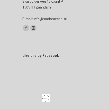
Sluispolderweg 15-L unit P,
1505 HJ Zaandam
E-mail: info@madamechai.nl
Vind ons op:
Facebook
Instagram
page
page
opens
opens
in
in
Like ons op Facebook
new
new
window
window