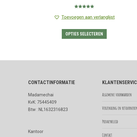
€1.15
Gewaardeerd
tot
5.00
uit 5
Toevoegen aan verlanglijst
€7.45
Dit
OPTIES SELECTEREN
product
heeft
meerdere
variaties.
Deze
CONTACTINFORMATIE
KLANTENSERVIC
optie
kan
Algemene voorwaarden
Madamechai
gekozen
KvK: 75445409
worden
Verzending en retournere
Btw : NL1632316823
op
Privacybeleid
de
Kantoor
productpagina
Contact