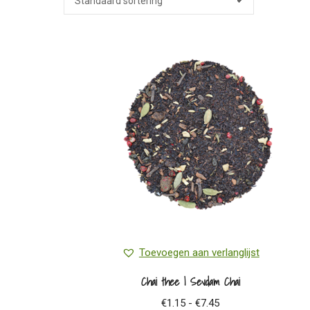
Toevoegen aan verlanglijst
Chai thee | Sevdam Chai
Prijsklasse:
€
1.15
-
€
7.45