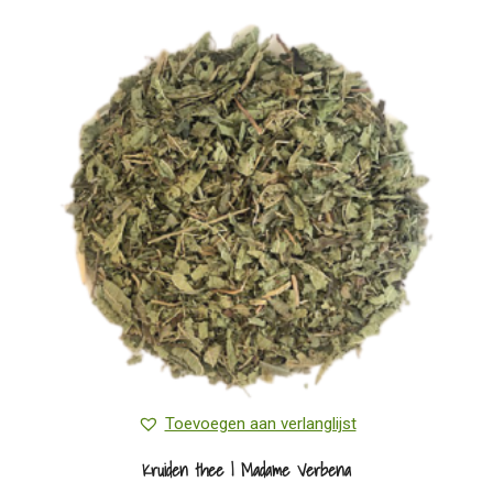
variaties.
Deze
optie
kan
gekozen
worden
op
de
productpagina
Toevoegen aan verlanglijst
Kruiden thee | Madame Verbena