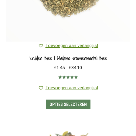
productpagina
Toevoegen aan verlanglijst
Kruiden thee | Madame vrouwenmantel thee
Prijsklasse:
€
1.45
-
€
34.10
€1.45
Gewaardeerd
tot
5.00
uit 5
Toevoegen aan verlanglijst
€34.10
Dit
OPTIES SELECTEREN
product
heeft
meerdere