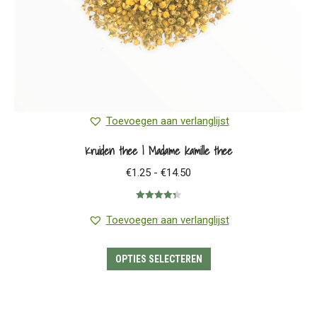
productpagina
Toevoegen aan verlanglijst
Kruiden thee | Madame kamille thee
Prijsklasse:
€
1.25
-
€
14.50
€1.25
Gewaardeerd
tot
4.33
uit 5
Toevoegen aan verlanglijst
€14.50
Dit
OPTIES SELECTEREN
product
heeft
meerdere