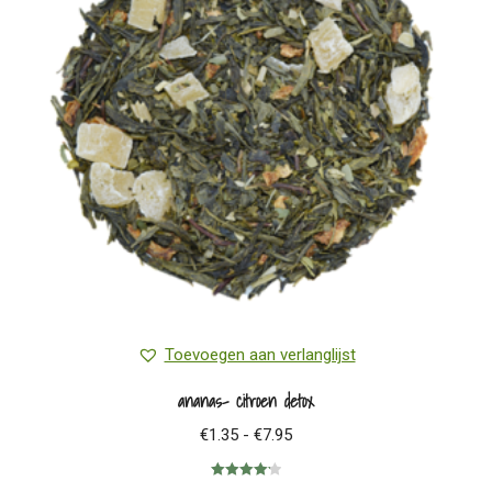
Toevoegen aan verlanglijst
ananas- citroen detox
Prijsklasse:
€
1.35
-
€
7.95
€1.35
Gewaardeerd