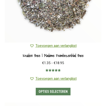
de
productpagina
Toevoegen aan verlanglijst
Kruiden thee | Madame Frambozenblad thee
Prijsklasse:
€
1.35
-
€
18.95
€1.35
Gewaardeerd
tot
5.00
uit 5
Toevoegen aan verlanglijst
€18.95
Dit
OPTIES SELECTEREN
product
heeft