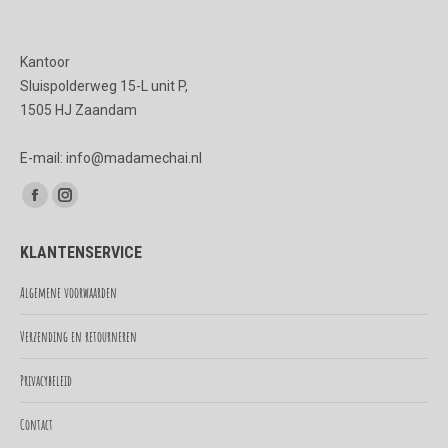
Kantoor
Sluispolderweg 15-L unit P,
1505 HJ Zaandam
E-mail: info@madamechai.nl
Vind ons op:
Facebook
Instagram
page
page
KLANTENSERVICE
opens
opens
in
in
Algemene voorwaarden
new
new
Verzending en retourneren
window
window
Privacybeleid
Contact