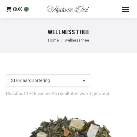
€
0.00
0
WELLNESS THEE
Je bent hier:
Home
wellness thee
Resultaat 1–16 van de 26 resultaten wordt getoond