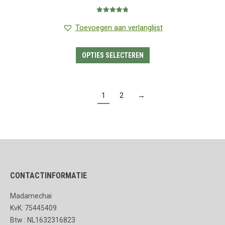
€1.25
Gewaardeerd
tot
4.80
uit 5
Toevoegen aan verlanglijst
€7.95
Dit
OPTIES SELECTEREN
product
heeft
meerdere
1
2
→
variaties.
Deze
optie
kan
gekozen
CONTACTINFORMATIE
worden
op
Madamechai
de
KvK: 75445409
productpagina
Btw : NL1632316823