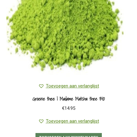
gekozen
worden
op
de
productpagina
Toevoegen aan verlanglijst
Groene thee | Madame Matcha thee BIO
€
14.95
Toevoegen aan verlanglijst