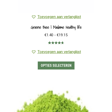
Toevoegen aan verlanglijst
Groene thee | Madame Healthy life
Prijsklasse:
€
1.40
-
€
19.15
€1.40
Gewaardeerd
tot
4.75
uit 5
Toevoegen aan verlanglijst
€19.15
Dit
OPTIES SELECTEREN
product
heeft
meerdere
variaties.
Deze
optie
kan