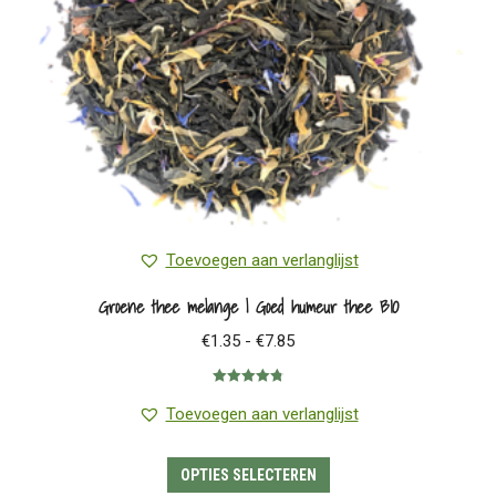
worden
op
de
productpagina
Toevoegen aan verlanglijst
Groene thee melange | Goed humeur thee BIO
Prijsklasse:
€
1.35
-
€
7.85
€1.35
Gewaardeerd
tot
4.80
uit 5
Toevoegen aan verlanglijst
€7.85
Dit
OPTIES SELECTEREN