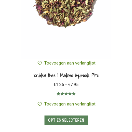
op
de
productpagina
Toevoegen aan verlanglijst
Kruiden thee | Madame Ayurveda Pitta
Prijsklasse:
€
1.25
-
€
7.95
€1.25
Gewaardeerd
tot
5.00
uit 5
Toevoegen aan verlanglijst
€7.95
Dit
OPTIES SELECTEREN
product