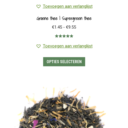
Toevoegen aan verlanglijst
Groene thee | Supergreen thee
Prijsklasse:
€
1.45
-
€
9.55
€1.45
Gewaardeerd
tot
5.00
uit 5
Toevoegen aan verlanglijst
€9.55
Dit
OPTIES SELECTEREN
product
heeft
meerdere
variaties.
Deze
optie
kan
gekozen