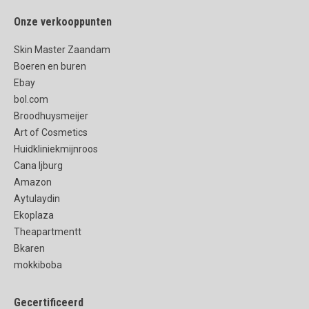
Onze verkooppunten
Skin Master Zaandam
Boeren en buren
Ebay
bol.com
Broodhuysmeijer
Art of Cosmetics
Huidkliniekmijnroos
Cana Ijburg
Amazon
Aytulaydin
Ekoplaza
Theapartmentt
Bkaren
mokkiboba
Gecertificeerd