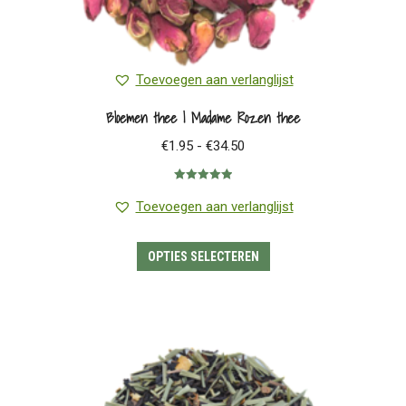
Toevoegen aan verlanglijst
Bloemen thee | Madame Rozen thee
Prijsklasse:
€
1.95
-
€
34.50
€1.95
Gewaardeerd
tot
5.00
uit 5
Toevoegen aan verlanglijst
€34.50
Dit
OPTIES SELECTEREN
product
heeft
meerdere
variaties.
Deze
optie