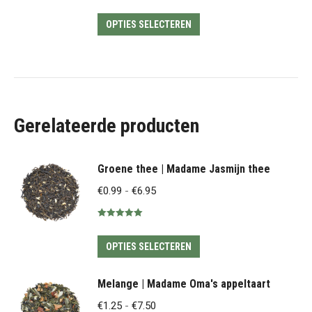
productpagina
optie
Gewaardeerd
tot
5.00
uit 5
kan
Dit
€8.95
OPTIES SELECTEREN
gekozen
product
worden
heeft
op
meerdere
de
variaties.
productpagina
Deze
Gerelateerde producten
optie
kan
Groene thee | Madame Jasmijn thee
gekozen
Prijsklasse:
€
0.99
-
€
6.95
worden
€0.99
op
Gewaardeerd
tot
de
5.00
uit 5
Dit
€6.95
OPTIES SELECTEREN
productpagina
product
heeft
Melange | Madame Oma's appeltaart
meerdere
Prijsklasse:
€
1.25
-
€
7.50