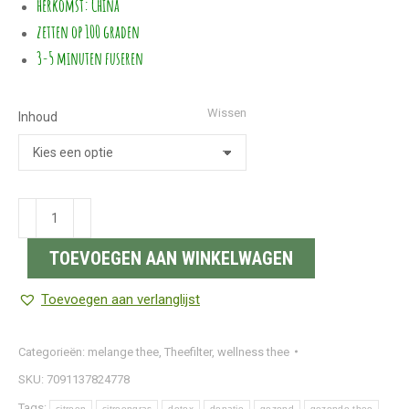
herkomst: China
zetten op 100 graden
3-5 minuten fuseren
Wissen
Inhoud
Gefermenteerde
thee
TOEVOEGEN AAN WINKELWAGEN
|
Pu
Toevoegen aan verlanglijst
erh
thee
Categorieën:
melange thee
,
Theefilter
,
wellness thee
Kaneel-
SKU:
7091137824778
citroen
aantal
Tags:
citroen
citroengras
detox
donatie
gezond
gezonde thee