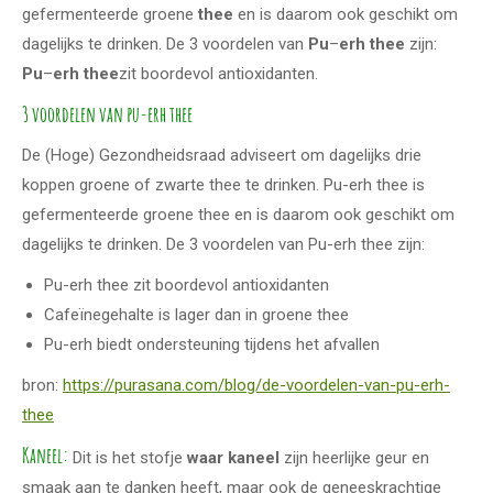
gefermenteerde groene
thee
en is daarom ook geschikt om
dagelijks te drinken. De 3 voordelen van
Pu
–
erh thee
zijn:
Pu
–
erh thee
zit boordevol antioxidanten.
3 voordelen van pu-erh thee
De (Hoge) Gezondheidsraad adviseert om dagelijks drie
koppen groene of zwarte thee te drinken. Pu-erh thee is
gefermenteerde groene thee en is daarom ook geschikt om
dagelijks te drinken. De 3 voordelen van Pu-erh thee zijn:
Pu-erh thee zit boordevol antioxidanten
Cafeïnegehalte is lager dan in groene thee
Pu-erh biedt ondersteuning tijdens het afvallen
bron:
https://purasana.com/blog/de-voordelen-van-pu-erh-
thee
Kaneel:
Dit is het stofje
waar kaneel
zijn heerlijke geur en
smaak aan te danken heeft, maar ook de geneeskrachtige