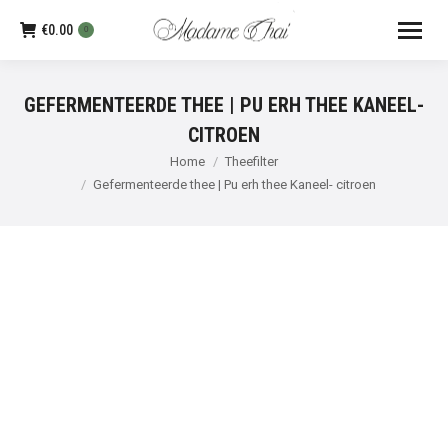
€
0.00
0
GEFERMENTEERDE THEE | PU ERH THEE KANEEL-
CITROEN
Je bent hier:
Home
Theefilter
Gefermenteerde thee | Pu erh thee Kaneel- citroen