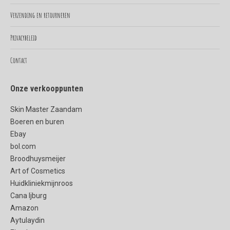
new
new
Verzending en retourneren
window
window
Privacybeleid
Contact
Onze verkooppunten
Skin Master Zaandam
Boeren en buren
Ebay
bol.com
Broodhuysmeijer
Art of Cosmetics
Huidkliniekmijnroos
Cana Ijburg
Amazon
Aytulaydin