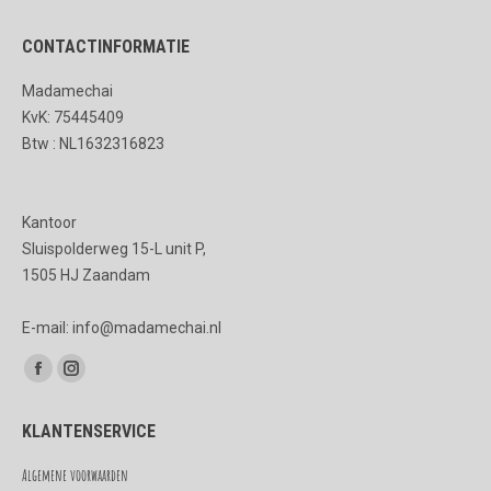
productpagina
Deze
CONTACTINFORMATIE
optie
kan
Madamechai
gekozen
KvK: 75445409
worden
Btw : NL1632316823
op
de
Kantoor
productpagina
Sluispolderweg 15-L unit P,
1505 HJ Zaandam
E-mail: info@madamechai.nl
Vind ons op:
Facebook
Instagram
page
page
KLANTENSERVICE
opens
opens
in
in
Algemene voorwaarden