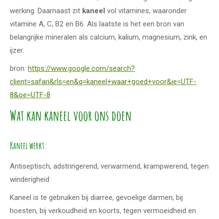
werking. Daarnaast zit
kaneel
vol vitamines, waaronder
vitamine A, C, B2 en B6. Als laatste is het een bron van
belangrijke mineralen als calcium, kalium, magnesium, zink, en
ijzer.
bron:
https://www.google.com/search?
client=safari&rls=en&q=kaneel+waar+goed+voor&ie=UTF-
8&oe=UTF-8
Wat kan kaneel voor ons doen
Kaneel werkt:
Antiseptisch, adstringerend, verwarmend, krampwerend, tegen
winderigheid
Kaneel is te gebruiken bij diarree, gevoelige darmen, bij
hoesten, bij verkoudheid en koorts, tegen vermoeidheid en