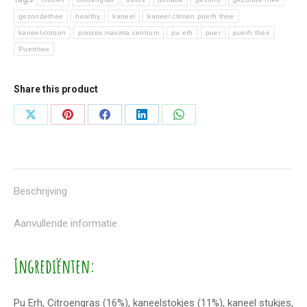
gezondethee
healthy
kaneel
kaneel citroen puerh thee
kaneel-citroen
prinses maxima centrum
pu erh
puer
puerh thee
Puerthee
Share this product
Deel
Deel
Deel
Deel
Deel
knoppen
knoppen
knoppen
knoppen
knoppen
Beschrijving
Aanvullende informatie
Ingrediënten:
Pu Erh, Citroengras (16%), kaneelstokjes (11%), kaneel stukjes,