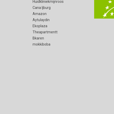
Huidkliniekmijnroos
Cana Ijburg
Amazon
Aytulaydin
Ekoplaza
Theapartmentt
Bkaren
mokkiboba