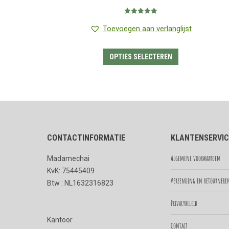
€1.25
Gewaardeerd
tot
5.00
uit 5
Toevoegen aan verlanglijst
€7.95
Dit
OPTIES SELECTEREN
product
heeft
meerdere
variaties.
Deze
CONTACTINFORMATIE
KLANTENSERVIC
optie
kan
Algemene voorwaarden
Madamechai
gekozen
KvK: 75445409
worden
Verzending en retournere
Btw : NL1632316823
op
Privacybeleid
de
Kantoor
productpagina
Contact