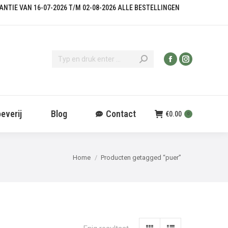
KANTIE VAN 16-07-2026 T/M 02-08-2026 ALLE BESTELLINGEN
everij
Blog
Contact
€
0.00
0
Je bent hier:
Home
Producten getagged “puer”