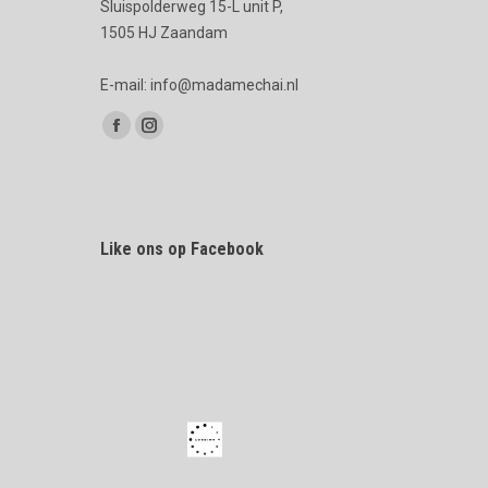
Sluispolderweg 15-L unit P,
1505 HJ Zaandam
E-mail: info@madamechai.nl
Vind ons op:
Facebook
Instagram
page
page
opens
opens
in
in
Like ons op Facebook
new
new
window
window