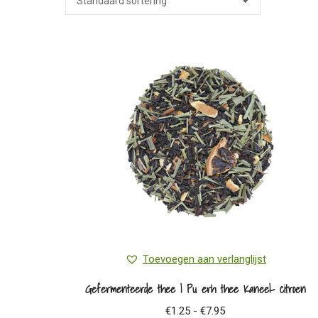
Toevoegen aan verlanglijst
Gefermenteerde thee | Pu erh thee Kaneel- citroen
Prijsklasse:
€
1.25
-
€
7.95