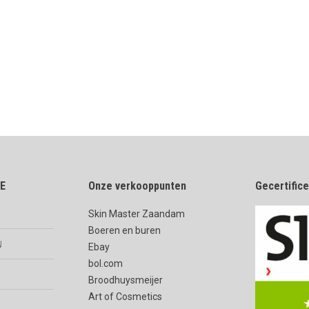
E
Onze verkooppunten
Gecertific
Skin Master Zaandam
Boeren en buren
n
Ebay
bol.com
Broodhuysmeijer
Art of Cosmetics