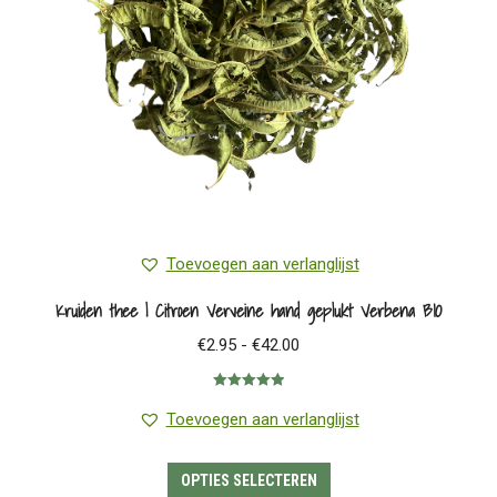
worden
op
de
productpagina
Toevoegen aan verlanglijst
Kruiden thee | Citroen Verveine hand geplukt Verbena BIO
Prijsklasse:
€
2.95
-
€
42.00
€2.95
Gewaardeerd
tot
5.00
uit 5
Toevoegen aan verlanglijst
€42.00
Dit
OPTIES SELECTEREN