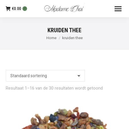
€
0.00
0
KRUIDEN THEE
Je bent hier:
Home
kruiden thee
Resultaat 1–16 van de 30 resultaten wordt getoond