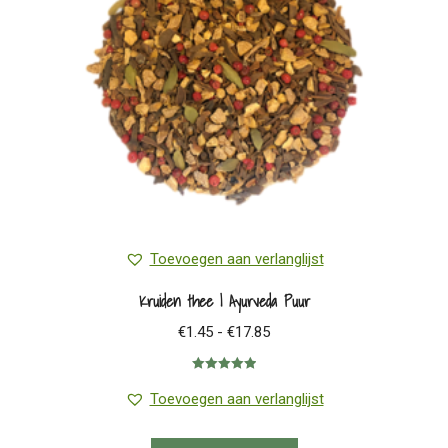
gekozen
worden
op
de
productpagina
Toevoegen aan verlanglijst
Kruiden thee | Ayurveda Puur
Prijsklasse:
€
1.45
-
€
17.85
€1.45
Gewaardeerd
tot
5.00
uit 5
Toevoegen aan verlanglijst
€17.85