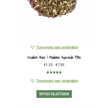
de
productpagina
Toevoegen aan verlanglijst
Kruiden thee | Madame Ayurveda Pitta
Prijsklasse:
€
1.25
-
€
7.95
€1.25
Gewaardeerd
tot
5.00
uit 5
Toevoegen aan verlanglijst
€7.95
Dit
OPTIES SELECTEREN
product
heeft