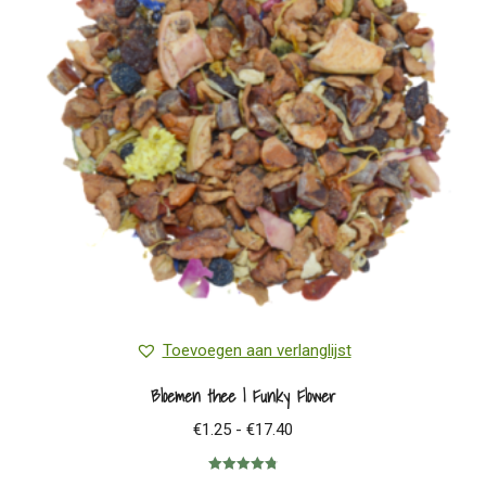
Toevoegen aan verlanglijst
Bloemen thee | Funky Flower
Prijsklasse:
€
1.25
-
€
17.40
€1.25
Gewaardeerd