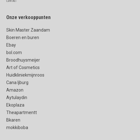
Contact
Onze verkooppunten
Skin Master Zaandam
Boeren en buren
Ebay
bol.com
Broodhuysmeijer
Art of Cosmetics
Huidkliniekmijnroos
Cana Ijburg
Amazon
Aytulaydin
Ekoplaza
Theapartmentt
Bkaren
mokkiboba