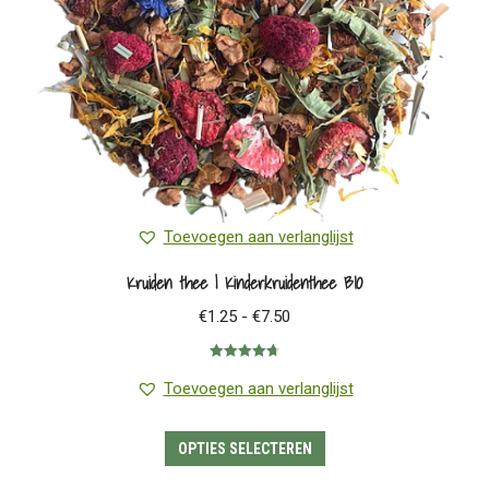
op
de
productpagina
Toevoegen aan verlanglijst
Kruiden thee | Kinderkruidenthee BIO
Prijsklasse:
€
1.25
-
€
7.50
€1.25
Gewaardeerd
tot
4.75
uit 5
Toevoegen aan verlanglijst
€7.50
Dit
OPTIES SELECTEREN
product