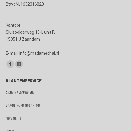
productpagina
Btw : NL1632316823
Kantoor
Sluispolderweg 15-L unit P,
1505 HJ Zaandam
E-mail: info@madamechai.nl
Vind ons op:
Facebook
Instagram
page
page
KLANTENSERVICE
opens
opens
in
in
Algemene voorwaarden
new
new
Verzending en retourneren
window
window
Privacybeleid