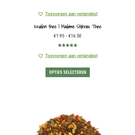
Toevoegen aan verlanglijst
Kruiden thee | Madame Stokroos Thee
Prijsklasse:
€
1.95
-
€
16.50
€1.95
Gewaardeerd
tot
5.00
uit 5
Toevoegen aan verlanglijst
€16.50
Dit
OPTIES SELECTEREN
product
heeft
meerdere
variaties.
Deze
optie
kan