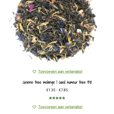
gekozen
worden
op
de
productpagina
Toevoegen aan verlanglijst
Groene thee melange | Goed humeur thee BIO
Prijsklasse:
€
1.35
-
€
7.85
€1.35
Gewaardeerd
tot
4.80
uit 5
Toevoegen aan verlanglijst
€7.85