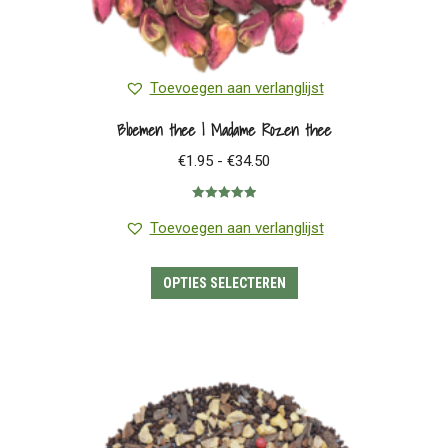
Toevoegen aan verlanglijst
Bloemen thee | Madame Rozen thee
Prijsklasse:
€
1.95
-
€
34.50
€1.95
Gewaardeerd
tot
5.00
uit 5
Toevoegen aan verlanglijst
€34.50
Dit
OPTIES SELECTEREN
product
heeft
meerdere
variaties.
Deze
optie