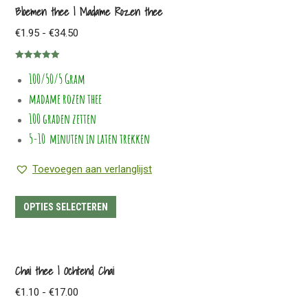
meerdere
Bloemen thee | Madame Rozen thee
variaties.
Prijsklasse:
€
1.95
-
€
34.50
Deze
€1.95
optie
Gewaardeerd
tot
100/50/5 Gram
5.00
uit 5
kan
€34.50
madame rozen thee
gekozen
worden
100 graden zetten
op
5-10 minuten in laten trekken
de
Toevoegen aan verlanglijst
productpagina
Dit
OPTIES SELECTEREN
product
heeft
meerdere
Chai thee | Ochtend Chai
variaties.
Prijsklasse:
€
1.10
-
€
17.00
Deze