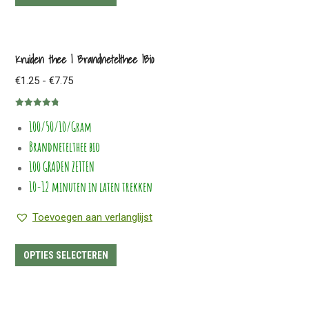
product
heeft
meerdere
Kruiden thee | Brandnetelthee |Bio
variaties.
Prijsklasse:
€
1.25
-
€
7.75
Deze
€1.25
optie
Gewaardeerd
tot
kan
100/50/10/Gram
4.75
uit 5
€7.75
gekozen
Brandnetelthee bio
worden
100 GRADEN ZETTEN
op
10-12 minuten in laten trekken
de
productpagina
Toevoegen aan verlanglijst
Dit
OPTIES SELECTEREN
product
heeft
meerdere