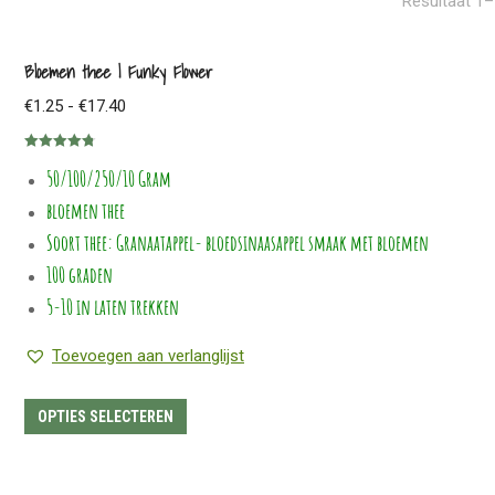
Resultaat 1–
Bloemen thee | Funky Flower
Prijsklasse:
€
1.25
-
€
17.40
€1.25
Gewaardeerd
tot
50/100/250/10 Gram
4.81
uit 5
€17.40
bloemen thee
Soort thee: Granaatappel- bloedsinaasappel smaak met bloemen
100 graden
5-10 in laten trekken
Toevoegen aan verlanglijst
Dit
OPTIES SELECTEREN
product
heeft