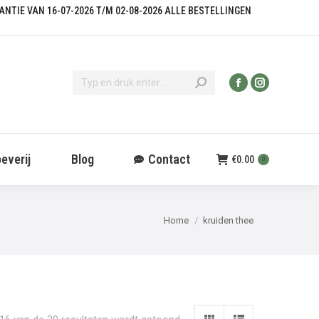
KANTIE VAN 16-07-2026 T/M 02-08-2026 ALLE BESTELLINGEN
everij
Blog
Contact
€
0.00
0
Je bent hier:
Home
kruiden thee