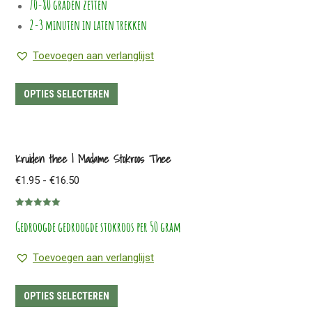
worden
70-80 graden zetten
op
2-3 minuten in laten trekken
de
Toevoegen aan verlanglijst
productpagina
Dit
OPTIES SELECTEREN
product
heeft
meerdere
Kruiden thee | Madame Stokroos Thee
variaties.
Prijsklasse:
€
1.95
-
€
16.50
Deze
€1.95
optie
Gewaardeerd
tot
kan
Gedroogde gedroogde stokroos per 50 gram
5.00
uit 5
€16.50
gekozen
Toevoegen aan verlanglijst
worden
op
Dit
OPTIES SELECTEREN
de
product