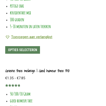
€7.95
pittige chai
gekozen
worden
kruidenthee mix
op
100 graden
de
5-10 minuten in laten trekken
productpagina
Toevoegen aan verlanglijst
Dit
OPTIES SELECTEREN
product
heeft
meerdere
Groene thee melange | Goed humeur thee BIO
variaties.
Prijsklasse:
€
1.35
-
€
7.85
Deze
€1.35
optie
Gewaardeerd
tot
50/100/10 Gram
4.80
uit 5
kan
€7.85
goed humeur thee
gekozen