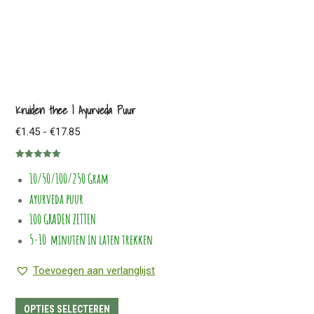
productpagina
heeft
meerdere
variaties.
Deze
optie
Kruiden thee | Ayurveda Puur
kan
Prijsklasse:
€
1.45
-
€
17.85
gekozen
€1.45
worden
Gewaardeerd
tot
op
10/50/100/250 Gram
5.00
uit 5
€17.85
de
ayurveda puur
productpagina
100 GRADEN ZETTEN
5-10 minuten in laten trekken
Toevoegen aan verlanglijst
Dit
OPTIES SELECTEREN