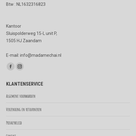
productpagina
Btw : NL1632316823
Kantoor
Sluispolderweg 15-L unit P,
1505 HJ Zaandam
E-mail: info@madamechai.nl
Vind ons op:
Facebook
Instagram
page
page
KLANTENSERVICE
opens
opens
in
in
Algemene voorwaarden
new
new
Verzending en retourneren
window
window
Privacybeleid