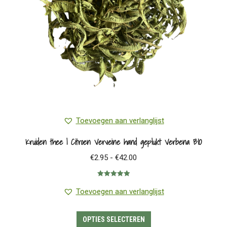
worden
op
de
productpagina
Toevoegen aan verlanglijst
Kruiden thee | Citroen Verveine hand geplukt Verbena BIO
Prijsklasse:
€
2.95
-
€
42.00
€2.95
Gewaardeerd
tot
5.00
uit 5
Toevoegen aan verlanglijst
€42.00
Dit
OPTIES SELECTEREN