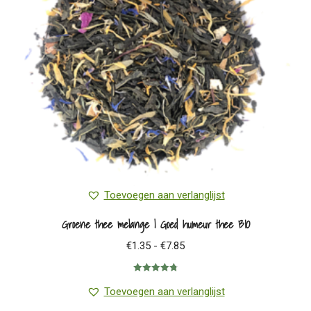
gekozen
worden
op
de
productpagina
Toevoegen aan verlanglijst
Groene thee melange | Goed humeur thee BIO
Prijsklasse:
€
1.35
-
€
7.85
€1.35
Gewaardeerd
tot
4.80
uit 5
Toevoegen aan verlanglijst
€7.85