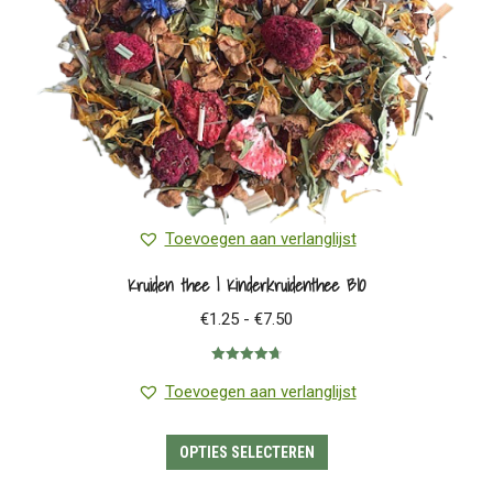
op
de
productpagina
Toevoegen aan verlanglijst
Kruiden thee | Kinderkruidenthee BIO
Prijsklasse:
€
1.25
-
€
7.50
€1.25
Gewaardeerd
tot
4.75
uit 5
Toevoegen aan verlanglijst
€7.50
Dit
OPTIES SELECTEREN
product