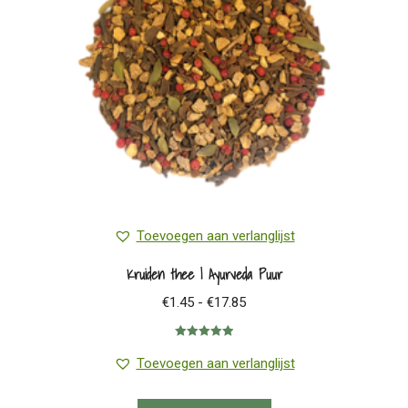
gekozen
worden
op
de
productpagina
Toevoegen aan verlanglijst
Kruiden thee | Ayurveda Puur
Prijsklasse:
€
1.45
-
€
17.85
€1.45
Gewaardeerd
tot
5.00
uit 5
Toevoegen aan verlanglijst
€17.85