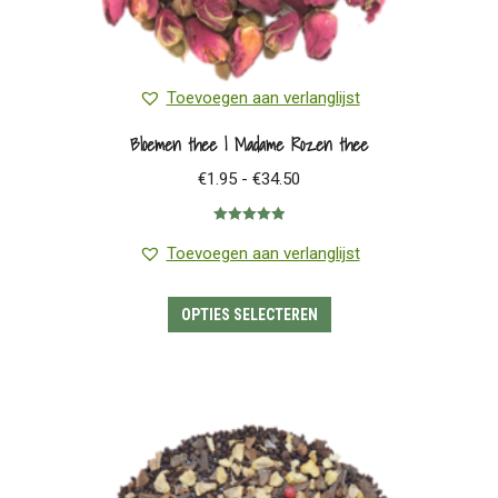
Toevoegen aan verlanglijst
Bloemen thee | Madame Rozen thee
Prijsklasse:
€
1.95
-
€
34.50
€1.95
Gewaardeerd
tot
5.00
uit 5
Toevoegen aan verlanglijst
€34.50
Dit
OPTIES SELECTEREN
product
heeft
meerdere
variaties.
Deze
optie