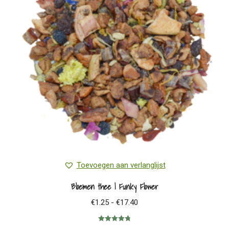
Toevoegen aan verlanglijst
Bloemen thee | Funky Flower
Prijsklasse:
€
1.25
-
€
17.40
€1.25
Gewaardeerd