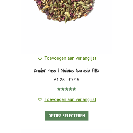
de
productpagina
Toevoegen aan verlanglijst
Kruiden thee | Madame Ayurveda Pitta
Prijsklasse:
€
1.25
-
€
7.95
€1.25
Gewaardeerd
tot
5.00
uit 5
Toevoegen aan verlanglijst
€7.95
Dit
OPTIES SELECTEREN
product
heeft