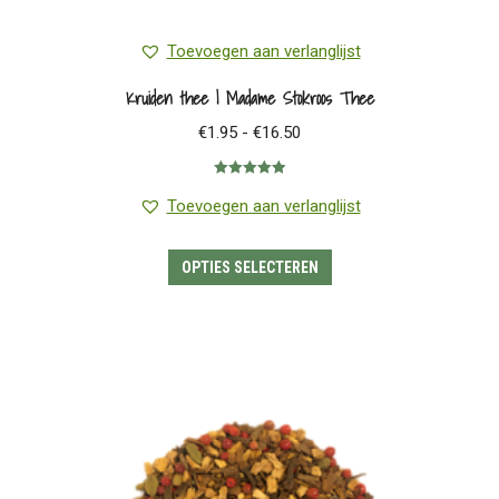
Toevoegen aan verlanglijst
Kruiden thee | Madame Stokroos Thee
Prijsklasse:
€
1.95
-
€
16.50
€1.95
Gewaardeerd
tot
5.00
uit 5
Toevoegen aan verlanglijst
€16.50
Dit
OPTIES SELECTEREN
product
heeft
meerdere
variaties.
Deze
optie
kan