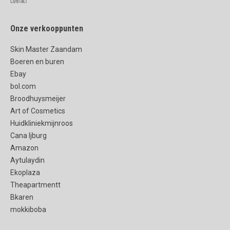
Contact
Onze verkooppunten
Skin Master Zaandam
Boeren en buren
Ebay
bol.com
Broodhuysmeijer
Art of Cosmetics
Huidkliniekmijnroos
Cana Ijburg
Amazon
Aytulaydin
Ekoplaza
Theapartmentt
Bkaren
mokkiboba