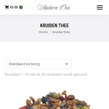
€
0.00
0
KRUIDEN THEE
Je bent hier:
Home
kruiden thee
Resultaat 1–16 van de 30 resultaten wordt getoond