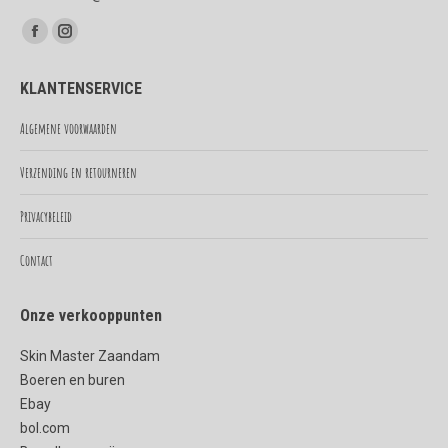
Vind ons op:
Facebook
Instagram
page
page
KLANTENSERVICE
opens
opens
in
in
Algemene voorwaarden
new
new
Verzending en retourneren
window
window
Privacybeleid
Contact
Onze verkooppunten
Skin Master Zaandam
Boeren en buren
Ebay
bol.com