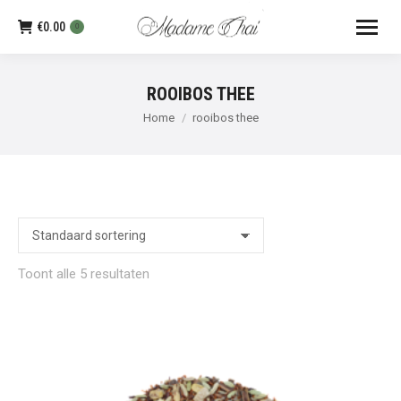
€
0.00
0
ROOIBOS THEE
Je bent hier:
Home
rooibos thee
Toont alle 5 resultaten