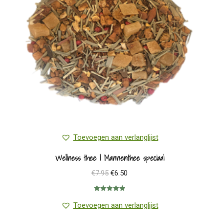
Toevoegen aan verlanglijst
Wellness thee | Mannenthee speciaal
Oorspronkelijke
Huidige
€
7.95
€
6.50
prijs
prijs
Gewaardeerd
was:
is:
5.00
uit 5
Toevoegen aan verlanglijst
€7.95.
€6.50.