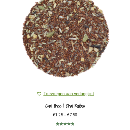
Toevoegen aan verlanglijst
Chai thee | Chai Rooibos
Prijsklasse:
€
1.25
-
€
7.50
€1.25
Gewaardeerd