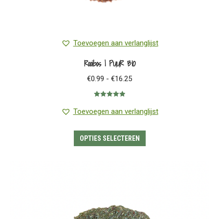
Toevoegen aan verlanglijst
Rooibos | PUUR BIO
Prijsklasse:
€
0.99
-
€
16.25
€0.99
Gewaardeerd
tot
5.00
uit 5
Toevoegen aan verlanglijst
€16.25
Dit
OPTIES SELECTEREN
product
heeft
meerdere
variaties.
Deze
optie