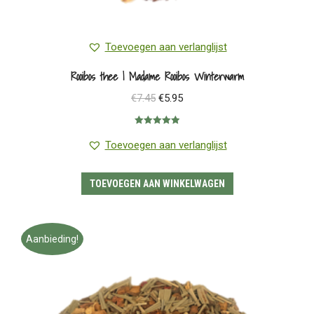
Toevoegen aan verlanglijst
Rooibos thee | Madame Rooibos Winterwarm
Oorspronkelijke
Huidige
€
7.45
€
5.95
prijs
prijs
Gewaardeerd
was:
is:
5.00
uit 5
Toevoegen aan verlanglijst
€7.45.
€5.95.
TOEVOEGEN AAN WINKELWAGEN
Aanbieding!