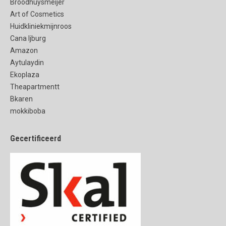
Broodhuysmeijer
Art of Cosmetics
Huidkliniekmijnroos
Cana Ijburg
Amazon
Aytulaydin
Ekoplaza
Theapartmentt
Bkaren
mokkiboba
Gecertificeerd