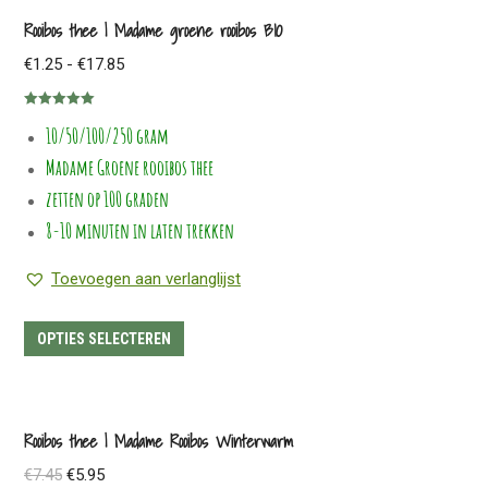
meerdere
Rooibos thee | Madame groene rooibos BIO
variaties.
Prijsklasse:
€
1.25
-
€
17.85
Deze
€1.25
optie
Gewaardeerd
tot
10/50/100/250 gram
5.00
uit 5
kan
€17.85
Madame Groene rooibos thee
gekozen
worden
zetten op 100 graden
op
8-10 minuten in laten trekken
de
Toevoegen aan verlanglijst
productpagina
Dit
OPTIES SELECTEREN
product
heeft
meerdere
Rooibos thee | Madame Rooibos Winterwarm
variaties.
Oorspronkelijke
Huidige
€
7.45
€
5.95
Deze