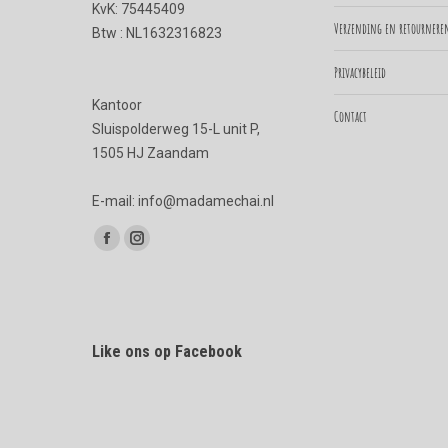
KvK: 75445409
Verzending en retournere
Btw : NL1632316823
Privacybeleid
Kantoor
Contact
Sluispolderweg 15-L unit P,
1505 HJ Zaandam
E-mail: info@madamechai.nl
Vind ons op:
Facebook
Instagram
page
page
opens
opens
in
in
Like ons op Facebook
new
new
window
window