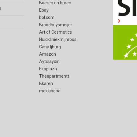
Boeren en buren
n
Ebay
bol.com
Broodhuysmeijer
Art of Cosmetics
Huidkliniekmijnroos
Cana Ijburg
Amazon
Aytulaydin
Ekoplaza
Theapartmentt
Bkaren
mokkiboba