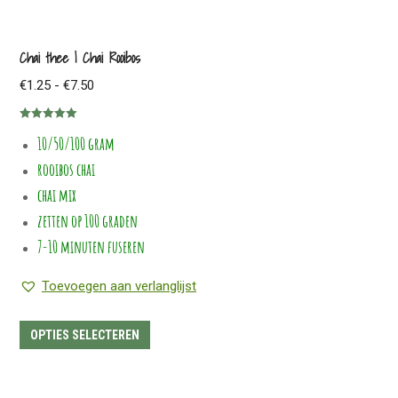
Chai thee | Chai Rooibos
Prijsklasse:
€
1.25
-
€
7.50
€1.25
Gewaardeerd
tot
10/50/100 gram
5.00
uit 5
€7.50
rooibos chai
chai mix
zetten op 100 graden
7-10 minuten fuseren
Toevoegen aan verlanglijst
Dit
OPTIES SELECTEREN
product
heeft