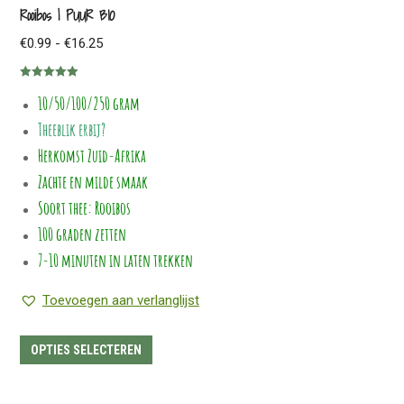
meerdere
Rooibos | PUUR BIO
variaties.
Prijsklasse:
€
0.99
-
€
16.25
Deze
€0.99
optie
Gewaardeerd
tot
10/50/100/250 gram
5.00
uit 5
kan
€16.25
Theeblik erbij?
gekozen
worden
Herkomst Zuid-Afrika
op
Zachte en milde smaak
de
Soort thee: Rooibos
productpagina
100 graden zetten
7-10 minuten in laten trekken
Toevoegen aan verlanglijst
Dit
OPTIES SELECTEREN
product
heeft