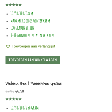
prijs
prijs
optie
Gewaardeerd
was:
is:
kan
10/50/100/Gram
5.00
uit 5
€7.45.
€5.95.
gekozen
Madame rooibos winterwarm
worden
100 GRADEN ZETTEN
op
8-10 minuten in laten trekken
de
productpagina
Toevoegen aan verlanglijst
TOEVOEGEN AAN WINKELWAGEN
Wellness thee | Mannenthee speciaal
Oorspronkelijke
Huidige
€
7.95
€
6.50
prijs
prijs
Gewaardeerd
was:
is:
10/50/100/250 Gram
5.00
uit 5
€7.95.
€6.50.