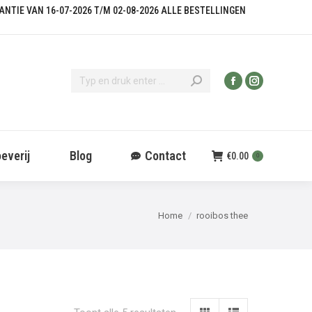
KANTIE VAN 16-07-2026 T/M 02-08-2026 ALLE BESTELLINGEN
everij
Blog
Contact
€
0.00
0
Je bent hier:
Home
rooibos thee