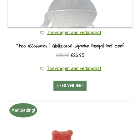
Toevoegen aan verlanglijst
Thee accessoires | Gietijzeren Japanse theepot met zeef
Oorspronkelijke
Huidige
€
29.95
€
26.95
prijs
prijs
Toevoegen aan verlanglijst
was:
is:
€29.95.
€26.95.
LEES VERDER!
Aanbieding!