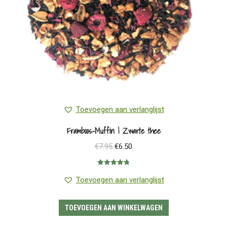
Toevoegen aan verlanglijst
Framboos-Muffin | Zwarte thee
Oorspronkelijke
Huidige
€
7.95
€
6.50
prijs
prijs
Gewaardeerd
was:
is:
4.83
uit 5
Toevoegen aan verlanglijst
€7.95.
€6.50.
TOEVOEGEN AAN WINKELWAGEN