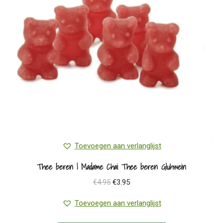
Toevoegen aan verlanglijst
Thee beren | Madame Chai Thee beren Gluhwein
Oorspronkelijke
Huidige
€
4.95
€
3.95
prijs
prijs
Toevoegen aan verlanglijst
was:
is:
€4.95.
€3.95.