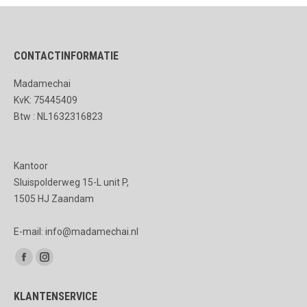
CONTACTINFORMATIE
Madamechai
KvK: 75445409
Btw : NL1632316823
Kantoor
Sluispolderweg 15-L unit P,
1505 HJ Zaandam
E-mail: info@madamechai.nl
Vind ons op:
Facebook
Instagram
page
page
KLANTENSERVICE
opens
opens