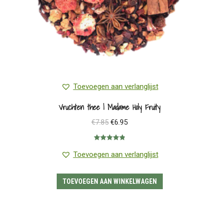
Toevoegen aan verlanglijst
Vruchten thee | Madame Holy Fruity
Oorspronkelijke
Huidige
€
7.85
€
6.95
prijs
prijs
Gewaardeerd
was:
is:
4.88
uit 5
Toevoegen aan verlanglijst
€7.85.
€6.95.
TOEVOEGEN AAN WINKELWAGEN