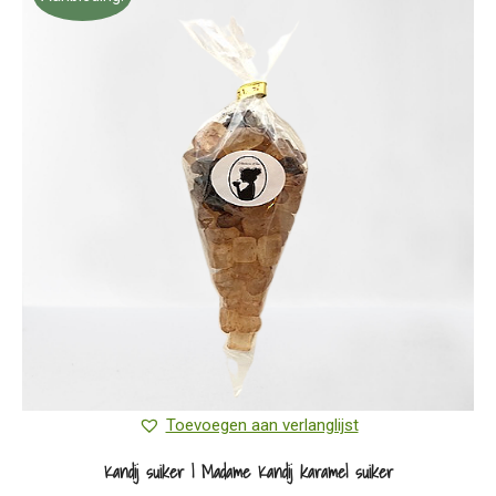
Toevoegen aan verlanglijst
Kandij suiker | Madame Kandij karamel suiker