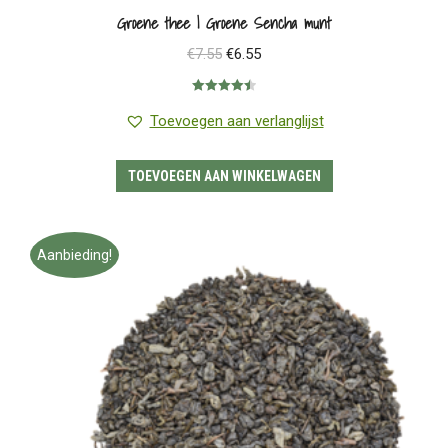
Groene thee | Groene Sencha munt
Oorspronkelijke
Huidige
€
7.55
€
6.55
prijs
prijs
Gewaardeerd
was:
is:
4.50
uit 5
Toevoegen aan verlanglijst
€7.55.
€6.55.
TOEVOEGEN AAN WINKELWAGEN
Aanbieding!