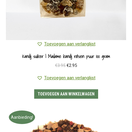
Toevoegen aan verlanglijst
Kandij suiker | Madame kandij rotsen puur 100 gram
Oorspronkelijke
Huidige
€
3.95
€
2.95
prijs
prijs
Toevoegen aan verlanglijst
was:
is:
€3.95.
€2.95.
TOEVOEGEN AAN WINKELWAGEN
Aanbieding!