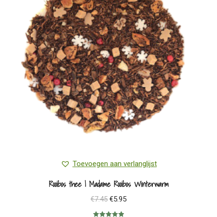
Toevoegen aan verlanglijst
Rooibos thee | Madame Rooibos Winterwarm
Oorspronkelijke
Huidige
€
7.45
€
5.95
prijs
prijs