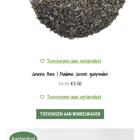
Toevoegen aan verlanglijst
Groene thee | Madame Green gunpowder
Oorspronkelijke
Huidige
€
6.50
€
5.50
prijs
prijs
Toevoegen aan verlanglijst
was:
is:
€6.50.
€5.50.
TOEVOEGEN AAN WINKELWAGEN
Aanbieding!