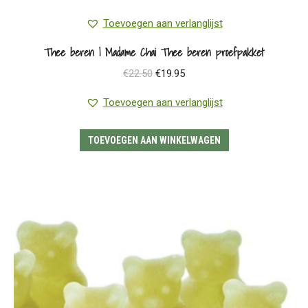
Toevoegen aan verlanglijst
Thee beren | Madame Chai Thee beren proefpakket
Oorspronkelijke
Huidige
€
22.50
€
19.95
prijs
prijs
Toevoegen aan verlanglijst
was:
is:
€22.50.
€19.95.
TOEVOEGEN AAN WINKELWAGEN