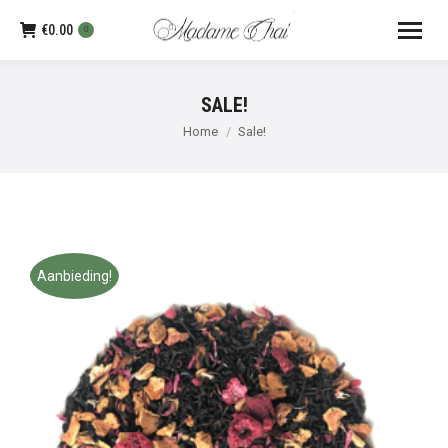
€
0.00
0
SALE!
Je bent hier:
Home
Sale!
Aanbieding!