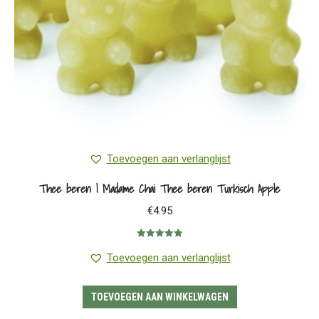
Toevoegen aan verlanglijst
Thee beren | Madame Chai Thee beren Turkisch Apple
€
4.95
Gewaardeerd
5.00
uit 5
Toevoegen aan verlanglijst
TOEVOEGEN AAN WINKELWAGEN