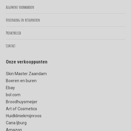
in
in
Algemene voorwaarden
new
new
Verzending en retourneren
window
window
Privacybeleid
Contact
Onze verkooppunten
Skin Master Zaandam
Boeren en buren
Ebay
bol.com
Broodhuysmeijer
Art of Cosmetics
Huidkliniekmijnroos
Cana Ijburg
Amazon