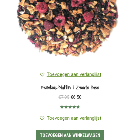
worden
op
de
productpagina
Toevoegen aan verlanglijst
Framboos-Muffin | Zwarte thee
Oorspronkelijke
Huidige
€
7.95
€
6.50
prijs
prijs
Gewaardeerd
was:
is:
4.83
uit 5
Toevoegen aan verlanglijst
€7.95.
€6.50.
TOEVOEGEN AAN WINKELWAGEN