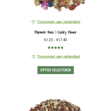
Toevoegen aan verlanglijst
Bloemen thee | Funky Flower
Prijsklasse:
€
1.25
-
€
17.40
€1.25
Gewaardeerd
tot
4.81
uit 5
Toevoegen aan verlanglijst
€17.40
Dit
OPTIES SELECTEREN
product
heeft
meerdere
variaties.
Deze
optie