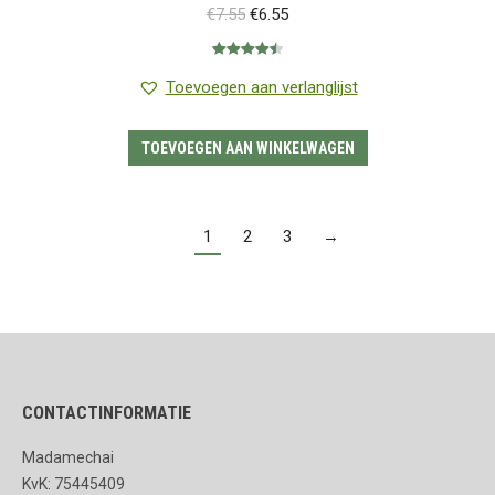
Oorspronkelijke
Huidige
€
7.55
€
6.55
prijs
prijs
Gewaardeerd
was:
is:
4.50
uit 5
Toevoegen aan verlanglijst
€7.55.
€6.55.
TOEVOEGEN AAN WINKELWAGEN
1
2
3
→
CONTACTINFORMATIE
Madamechai
KvK: 75445409