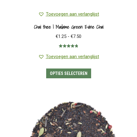
Toevoegen aan verlanglijst
Chai thee | Madame Green Evine Chai
Prijsklasse:
€
1.25
-
€
7.50
€1.25
Gewaardeerd
tot
4.83
uit 5
Toevoegen aan verlanglijst
€7.50
Dit
OPTIES SELECTEREN
product
heeft
meerdere
variaties.
Deze
optie
kan