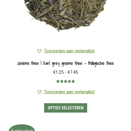
Toevoegen aan verlanglijst
Groene thee | Earl grey groene thee – Biologische thee
Prijsklasse:
€
1.25
-
€
7.45
€1.25
Gewaardeerd
tot
4.78
uit 5
Toevoegen aan verlanglijst
€7.45
Dit
OPTIES SELECTEREN
product
heeft
meerdere
Aanbieding!