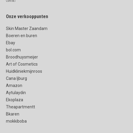
Contact
Onze verkooppunten
Skin Master Zaandam
Boeren en buren
Ebay
bol.com
Broodhuysmeijer
Art of Cosmetics
Huidkliniekmijnroos
Cana Ijburg
Amazon
Aytulaydin
Ekoplaza
Theapartmentt
Bkaren
mokkiboba