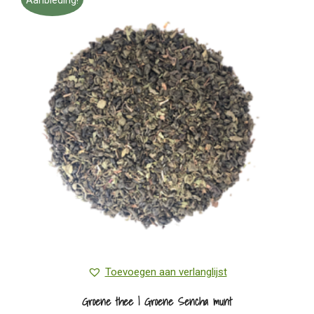
variaties.
Deze
optie
kan
gekozen
worden
op
de
productpagina
Toevoegen aan verlanglijst
Groene thee | Groene Sencha munt