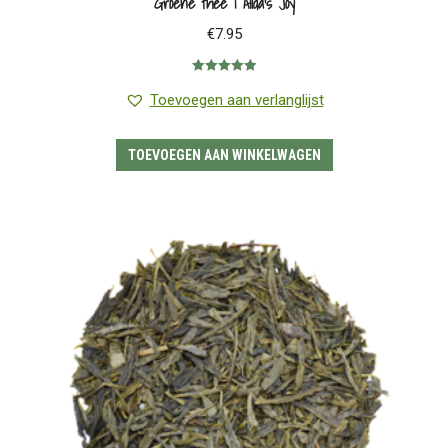
Groene thee | Alida’s Joy
€
7.95
Gewaardeerd
5.00
uit 5
Toevoegen aan verlanglijst
TOEVOEGEN AAN WINKELWAGEN