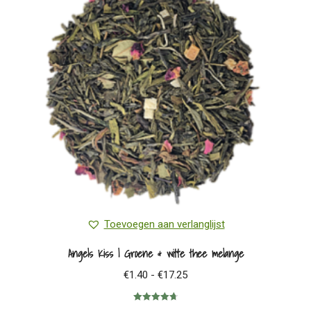
Toevoegen aan verlanglijst
Angels Kiss | Groene & witte thee melange
Prijsklasse:
€
1.40
-
€
17.25
€1.40
Gewaardeerd