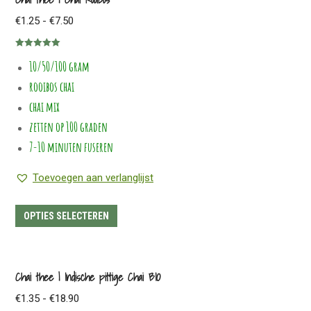
variaties.
Prijsklasse:
€
1.25
-
€
7.50
Deze
€1.25
optie
Gewaardeerd
tot
10/50/100 gram
5.00
uit 5
kan
€7.50
rooibos chai
gekozen
worden
chai mix
op
zetten op 100 graden
de
7-10 minuten fuseren
productpagina
Toevoegen aan verlanglijst
Dit
OPTIES SELECTEREN
product
heeft
meerdere
Chai thee | Indische pittige Chai BIO
variaties.
Prijsklasse:
€
1.35
-
€
18.90
Deze