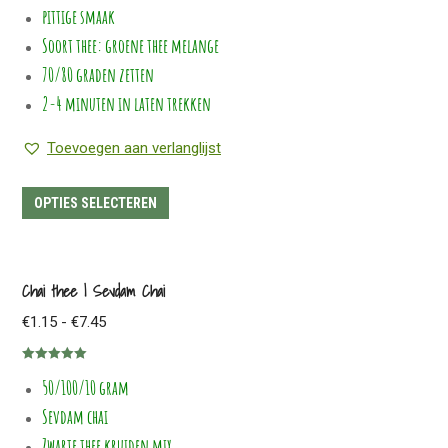
op
pittige smaak
de
Soort thee: groene thee melange
productpagina
70/80 graden zetten
2-4 minuten in laten trekken
Toevoegen aan verlanglijst
Dit
OPTIES SELECTEREN
product
heeft
meerdere
Chai thee | Sevdam Chai
variaties.
Prijsklasse:
€
1.15
-
€
7.45
Deze
€1.15
optie
Gewaardeerd
tot
50/100/10 gram
5.00
uit 5
kan
€7.45
Sevdam chai
gekozen
worden
Zwarte thee kruiden mix