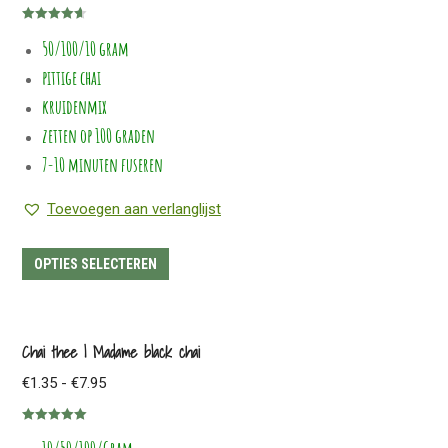
€1.35
optie
Gewaardeerd
tot
50/100/10 gram
4.64
uit 5
kan
€18.90
pittige chai
gekozen
worden
kruidenmix
op
zetten op 100 graden
de
7-10 minuten fuseren
productpagina
Toevoegen aan verlanglijst
Dit
OPTIES SELECTEREN
product
heeft
meerdere
Chai thee | Madame black chai
variaties.
Prijsklasse:
€
1.35
-
€
7.95
Deze
€1.35
optie
Gewaardeerd
tot
5.00
uit 5