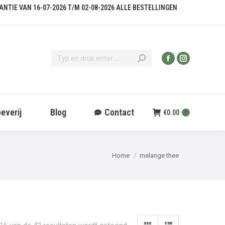
KANTIE VAN 16-07-2026 T/M 02-08-2026 ALLE BESTELLINGEN
everij
Blog
Contact
€
0.00
0
Je bent hier:
Home
melange thee