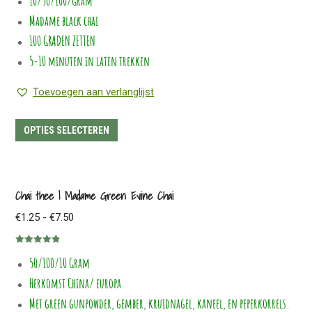
10/50/100/Gram
kan
€7.95
Madame black chai
gekozen
worden
100 GRADEN ZETTEN
op
5-10 minuten in laten trekken
de
Toevoegen aan verlanglijst
productpagina
Dit
OPTIES SELECTEREN
product
heeft
meerdere
Chai thee | Madame Green Evine Chai
variaties.
Prijsklasse:
€
1.25
-
€
7.50
Deze
€1.25
optie
Gewaardeerd
tot
kan
50/100/10 Gram
4.83
uit 5
€7.50
gekozen
Herkomst China/ europa
worden
Met green gunpowder, gember, kruidnagel, kaneel, en peperkorrels.