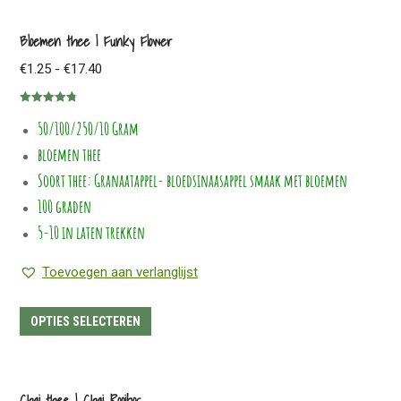
heeft
meerdere
Bloemen thee | Funky Flower
variaties.
Prijsklasse:
€
1.25
-
€
17.40
Deze
€1.25
optie
Gewaardeerd
tot
50/100/250/10 Gram
4.81
uit 5
kan
€17.40
bloemen thee
gekozen
worden
Soort thee: Granaatappel- bloedsinaasappel smaak met bloemen
op
100 graden
de
5-10 in laten trekken
productpagina
Toevoegen aan verlanglijst
Dit
OPTIES SELECTEREN
product
heeft
meerdere
Chai thee | Chai Rooibos