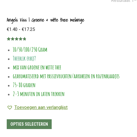
Resultaat 1–
Angels Kiss | Groene & witte thee melange
Prijsklasse:
€
1.40
-
€
17.25
€1.40
Gewaardeerd
tot
10/50/100/250 Gram
4.77
uit 5
€17.25
Theeblik erbij?
mix van groene en witte thee
gearomatiseerd met passievruchten/aardbeien en rozenblaadjes
75-80 graden
2-3 minuten in laten trekken
Toevoegen aan verlanglijst
Dit
OPTIES SELECTEREN
product