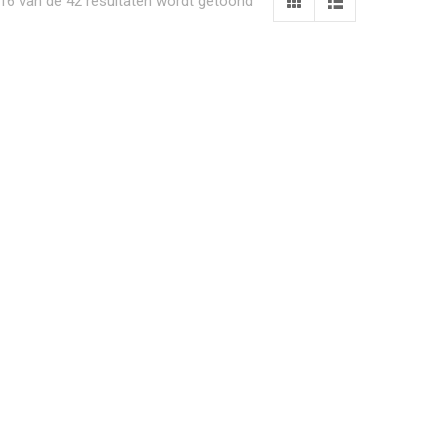
16 van de 42 resultaten wordt getoond