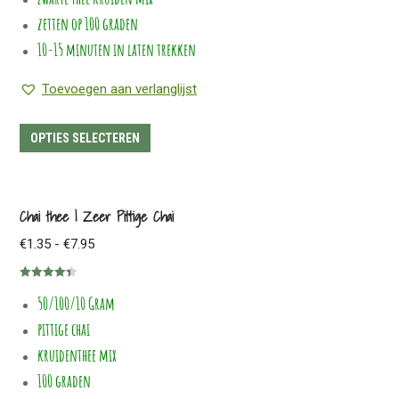
op
zetten op 100 graden
de
10-15 minuten in laten trekken
productpagina
Toevoegen aan verlanglijst
Dit
OPTIES SELECTEREN
product
heeft
meerdere
Chai thee | Zeer Pittige Chai
variaties.
Prijsklasse:
€
1.35
-
€
7.95
Deze
€1.35
optie
Gewaardeerd
tot
50/100/10 Gram
4.38
uit 5
kan
€7.95
pittige chai
gekozen
worden
kruidenthee mix
op
100 graden