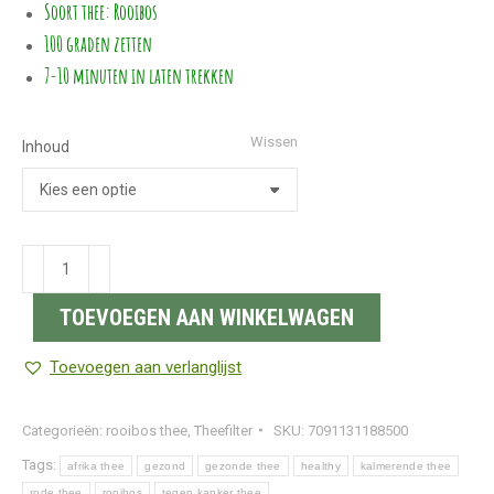
Soort thee: Rooibos
100 graden zetten
7-10 minuten in laten trekken
Wissen
Inhoud
Rooibos
|
TOEVOEGEN AAN WINKELWAGEN
PUUR
BIO
Toevoegen aan verlanglijst
aantal
Categorieën:
rooibos thee
,
Theefilter
SKU:
7091131188500
Tags:
afrika thee
gezond
gezonde thee
healthy
kalmerende thee
rode thee
rooibos
tegen kanker thee