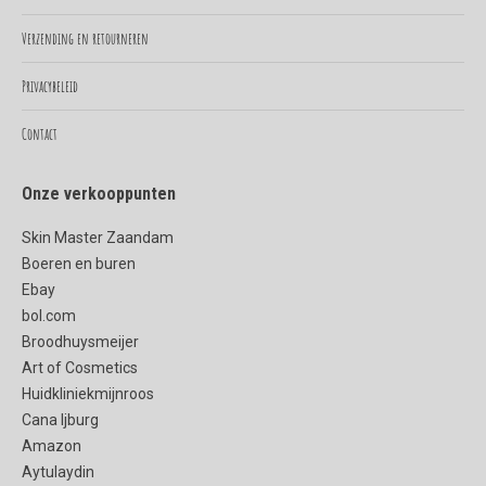
new
new
Verzending en retourneren
window
window
Privacybeleid
Contact
Onze verkooppunten
Skin Master Zaandam
Boeren en buren
Ebay
bol.com
Broodhuysmeijer
Art of Cosmetics
Huidkliniekmijnroos
Cana Ijburg
Amazon
Aytulaydin