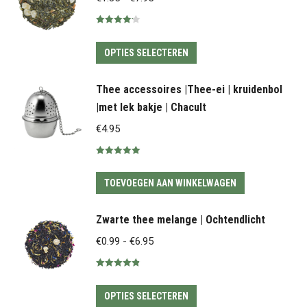
€1.35
Gewaardeerd
tot
4.20
uit 5
Dit
€7.95
OPTIES SELECTEREN
product
heeft
Thee accessoires |Thee-ei | kruidenbol
meerdere
|met lek bakje | Chacult
variaties.
€
4.95
Deze
optie
Gewaardeerd
5.00
uit 5
kan
TOEVOEGEN AAN WINKELWAGEN
gekozen
worden
Zwarte thee melange | Ochtendlicht
op
Prijsklasse:
€
0.99
-
€
6.95
de
€0.99
productpagina
Gewaardeerd
tot
4.89
uit 5
Dit
€6.95
OPTIES SELECTEREN