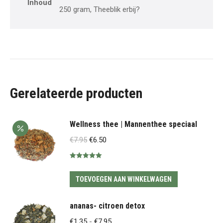
Inhoud
250 gram, Theeblik erbij?
Gerelateerde producten
Wellness thee | Mannenthee speciaal
Oorspronkelijke
Huidige
€
7.95
€
6.50
prijs
prijs
Gewaardeerd
was:
is:
5.00
uit 5
€7.95.
€6.50.
TOEVOEGEN AAN WINKELWAGEN
ananas- citroen detox
Prijsklasse:
€
1.35
-
€
7.95