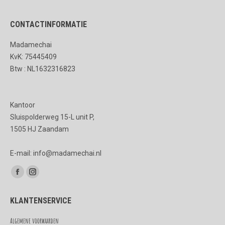
productpagina
Deze
CONTACTINFORMATIE
optie
kan
Madamechai
gekozen
KvK: 75445409
worden
Btw : NL1632316823
op
de
Kantoor
productpagina
Sluispolderweg 15-L unit P,
1505 HJ Zaandam
E-mail: info@madamechai.nl
Vind ons op:
Facebook
Instagram
page
page
KLANTENSERVICE
opens
opens
in
in
Algemene voorwaarden