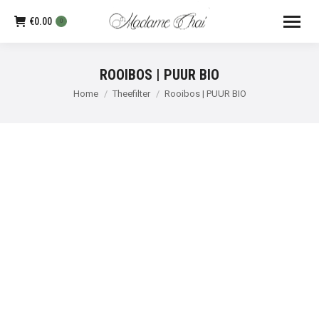
€
0.00
0
ROOIBOS | PUUR BIO
Je bent hier:
Home
Theefilter
Rooibos | PUUR BIO