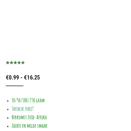
Gewaardeerd
1
5.00
op 5
Prijsklasse:
€
0.99
-
€
16.25
gebaseerd
op
klant
waardering
€0.99
tot
10/50/100/250 gram
€16.25
Theeblik erbij?
Herkomst Zuid-Afrika
Zachte en milde smaak