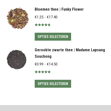
product
heeft
Bloemen thee | Funky Flower
meerdere
Prijsklasse:
€
1.25
-
€
17.40
variaties.
€1.25
Deze
Gewaardeerd
tot
4.81
uit 5
optie
Dit
€17.40
OPTIES SELECTEREN
kan
product
gekozen
heeft
Gerookte zwarte thee | Madame Lapsang
worden
meerdere
Souchong
op
variaties.
Prijsklasse:
€
0.99
-
€
14.50
de
Deze
€0.99
productpagina
optie
Gewaardeerd
tot
5.00
uit 5
kan
Dit
€14.50
OPTIES SELECTEREN
gekozen
product
worden
heeft
op
meerdere
de
variaties.