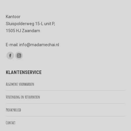
op
de
Kantoor
productpagina
Sluispolderweg 15-L unit P,
1505 HJ Zaandam
E-mail: info@madamechai.nl
Vind ons op:
Facebook
Instagram
page
page
KLANTENSERVICE
opens
opens
in
in
Algemene voorwaarden
new
new
Verzending en retourneren
window
window
Privacybeleid
Contact