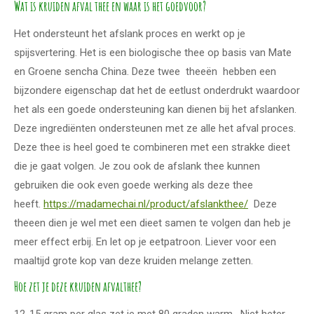
Wat is kruiden afval thee en waar is het goedvoor?
Het ondersteunt het afslank proces en werkt op je
spijsvertering. Het is een biologische thee op basis van Mate
en Groene sencha China. Deze twee theeën hebben een
bijzondere eigenschap dat het de eetlust onderdrukt waardoor
het als een goede ondersteuning kan dienen bij het afslanken.
Deze ingrediënten ondersteunen met ze alle het afval proces.
Deze thee is heel goed te combineren met een strakke dieet
die je gaat volgen. Je zou ook de afslank thee kunnen
gebruiken die ook even goede werking als deze thee
heeft.
https://madamechai.nl/product/afslankthee/
Deze
theeen dien je wel met een dieet samen te volgen dan heb je
meer effect erbij. En let op je eetpatroon. Liever voor een
maaltijd grote kop van deze kruiden melange zetten.
Hoe zet je deze kruiden afvalthee?
12-15 gram per glas zet je met 80 graden warm . Niet heter