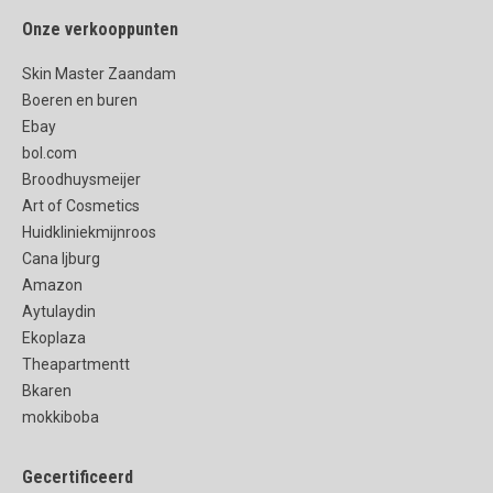
Onze verkooppunten
Skin Master Zaandam
Boeren en buren
Ebay
bol.com
Broodhuysmeijer
Art of Cosmetics
Huidkliniekmijnroos
Cana Ijburg
Amazon
Aytulaydin
Ekoplaza
Theapartmentt
Bkaren
mokkiboba
Gecertificeerd