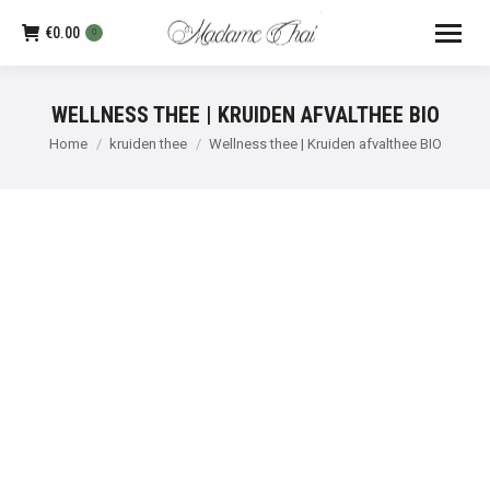
€
0.00
0
WELLNESS THEE | KRUIDEN AFVALTHEE BIO
Je bent hier:
Home
kruiden thee
Wellness thee | Kruiden afvalthee BIO