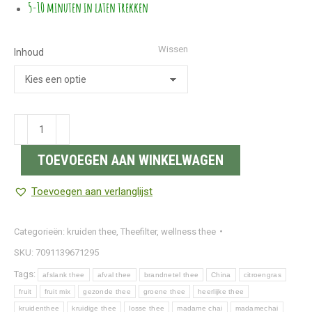
5-10 minuten in laten trekken
Wissen
Inhoud
Wellness
thee
TOEVOEGEN AAN WINKELWAGEN
|
Kruiden
Toevoegen aan verlanglijst
afvalthee
BIO
Categorieën:
kruiden thee
,
Theefilter
,
wellness thee
aantal
SKU:
7091139671295
Tags:
afslank thee
afval thee
brandnetel thee
China
citroengras
fruit
fruit mix
gezonde thee
groene thee
heerlijke thee
kruidenthee
kruidige thee
losse thee
madame chai
madamechai