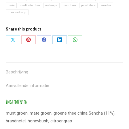
mate
meditatie thee
melange
muntthee
parel thee
sencha
thee verkoop
Share this product
Deel
Deel
Deel
Deel
Deel
knoppen
knoppen
knoppen
knoppen
knoppen
Beschrijving
Aanvullende informatie
Ingrediënten
munt groen, mate groen, groene thee china Sencha (11%),
brandnetel, honeybush, citroengras