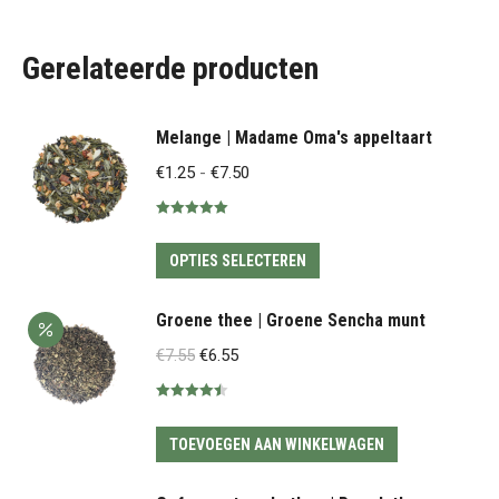
Gerelateerde producten
Melange | Madame Oma's appeltaart
Prijsklasse:
€
1.25
-
€
7.50
€1.25
Gewaardeerd
tot
5.00
uit 5
Dit
€7.50
OPTIES SELECTEREN
product
heeft
Groene thee | Groene Sencha munt
meerdere
Oorspronkelijke
Huidige
€
7.55
€
6.55
variaties.
prijs
prijs
Deze
Gewaardeerd
was:
is:
4.50
uit 5
optie
€7.55.
€6.55.
TOEVOEGEN AAN WINKELWAGEN
kan
gekozen