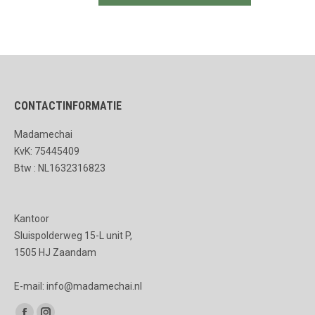
productpagina
optie
€6.50.
€5.50.
kan
gekozen
worden
op
de
CONTACTINFORMATIE
productpagina
Madamechai
KvK: 75445409
Btw : NL1632316823
Kantoor
Sluispolderweg 15-L unit P,
1505 HJ Zaandam
E-mail: info@madamechai.nl
Vind ons op: