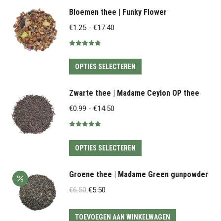
kan
heeft
Bloemen thee | Funky Flower
gekozen
meerdere
Prijsklasse:
€
1.25
-
€
17.40
worden
variaties.
€1.25
op
Deze
Gewaardeerd
tot
4.81
uit 5
de
optie
Dit
€17.40
OPTIES SELECTEREN
productpagina
kan
product
gekozen
heeft
Zwarte thee | Madame Ceylon OP thee
worden
meerdere
Prijsklasse:
€
0.99
-
€
14.50
op
variaties.
€0.99
de
Deze
Gewaardeerd
tot
5.00
uit 5
productpagina
optie
Dit
€14.50
OPTIES SELECTEREN
kan
product
gekozen
heeft
Groene thee | Madame Green gunpowder
worden
meerdere
Oorspronkelijke
Huidige
€
6.50
€
5.50
op
variaties.
prijs
prijs
de
Deze
was:
is:
TOEVOEGEN AAN WINKELWAGEN