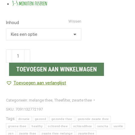
3-5 minuten fuseren
Wissen
Inhoud
Zwarte
thee
TOEVOEGEN AAN WINKELWAGEN
melange
|
Toevoegen aan verlanglijst
Ochtendlicht
aantal
Categorieën:
melange thee
,
Theefilter
,
zwarte thee
SKU:
7091132772197
Tags:
donatie
gezond
gezonde thee
gezonde zwarte thee
groene thee
healthy
ochtend-thee
ochtendthee
sencha
vanille
zen
zwarte thee
zwarte thee melange
zwartethee