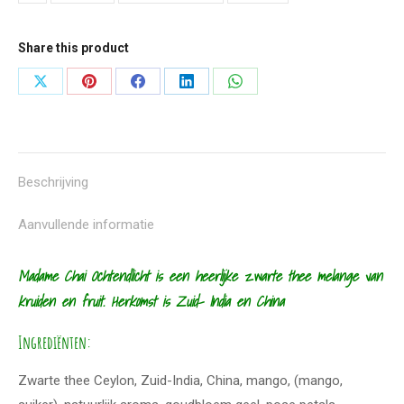
Share this product
Deel
Deel
Deel
Deel
Deel
knoppen
knoppen
knoppen
knoppen
knoppen
Beschrijving
Aanvullende informatie
Madame Chai Ochtendlicht is een heerlijke zwarte thee melange van
kruiden en fruit. Herkomst is Zuid- India en China
Ingrediënten
:
Zwarte thee Ceylon, Zuid-India, China, mango, (mango,