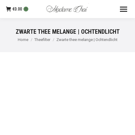
€
0.00
0
ZWARTE THEE MELANGE | OCHTENDLICHT
Je bent hier:
Home
Theefilter
Zwarte thee melange | Ochtendlicht