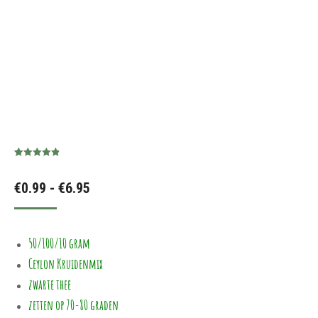
Gewaardeerd
9
4.89
op 5
Prijsklasse:
€
0.99
-
€
6.95
gebaseerd
op
klant
waarderingen
€0.99
tot
50/100/10 gram
€6.95
Ceylon Kruidenmix
zwarte thee
zetten op 70-80 graden