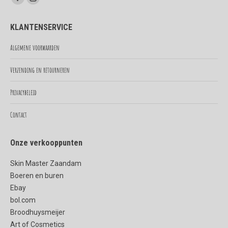
Facebook
Instagram
page
page
KLANTENSERVICE
opens
opens
in
in
Algemene voorwaarden
new
new
Verzending en retourneren
window
window
Privacybeleid
Contact
Onze verkooppunten
Skin Master Zaandam
Boeren en buren
Ebay
bol.com
Broodhuysmeijer
Art of Cosmetics