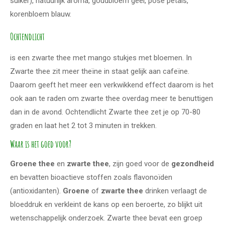
suiker), natuurlijk aroma, goudbloem geel, pose petals,
korenbloem blauw.
Ochtendlicht
is een zwarte thee met mango stukjes met bloemen. In
Zwarte thee zit meer theïne in staat gelijk aan cafeïne.
Daarom geeft het meer een verkwikkend effect daarom is het
ook aan te raden om zwarte thee overdag meer te benuttigen
dan in de avond. Ochtendlicht Zwarte thee zet je op 70-80
graden en laat het 2 tot 3 minuten in trekken.
Waar is het goed voor?
Groene
thee
en
zwarte thee
, zijn goed voor de
gezondheid
en bevatten bioactieve stoffen zoals flavonoïden
(antioxidanten).
Groene
of
zwarte thee
drinken verlaagt de
bloeddruk en verkleint de kans op een beroerte, zo blijkt uit
wetenschappelijk onderzoek. Zwarte thee bevat een groep