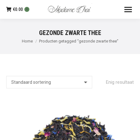
€
0.00
0
GEZONDE ZWARTE THEE
Je bent hier:
Home
Producten getagged “gezonde zwarte thee”
Enig resultaat