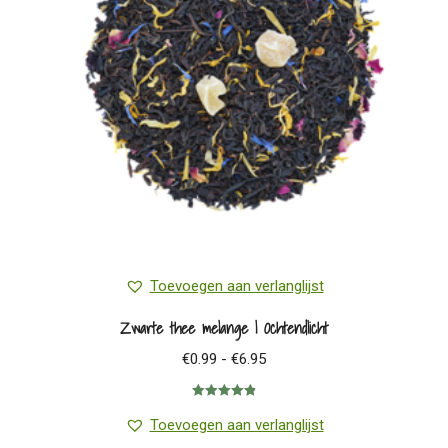
Toevoegen aan verlanglijst
Zwarte thee melange | Ochtendlicht
Prijsklasse:
€
0.99
-
€
6.95
€0.99
Gewaardeerd
tot
4.89
uit 5
Toevoegen aan verlanglijst
€6.95