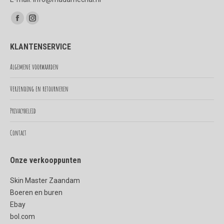
Vind ons op:
Facebook
Instagram
page
page
KLANTENSERVICE
opens
opens
in
in
Algemene voorwaarden
new
new
Verzending en retourneren
window
window
Privacybeleid
Contact
Onze verkooppunten
Skin Master Zaandam
Boeren en buren
Ebay
bol.com