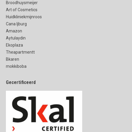
Broodhuysmeijer
Art of Cosmetics
Huidkliniekmijnroos
Cana Ijburg
Amazon
Aytulaydin
Ekoplaza
Theapartmentt
Bkaren
mokkiboba
Gecertificeerd