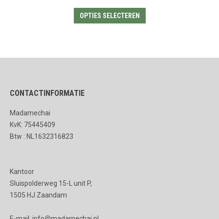
Dit
OPTIES SELECTEREN
product
heeft
meerdere
variaties.
Deze
CONTACTINFORMATIE
optie
kan
Madamechai
gekozen
KvK: 75445409
worden
Btw : NL1632316823
op
de
Kantoor
productpagina
Sluispolderweg 15-L unit P,
1505 HJ Zaandam
E-mail: info@madamechai.nl