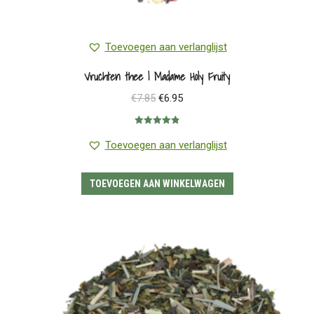
Toevoegen aan verlanglijst
Vruchten thee | Madame Holy Fruity
Oorspronkelijke
Huidige
€
7.85
€
6.95
prijs
prijs
Gewaardeerd
was:
is:
4.88
uit 5
Toevoegen aan verlanglijst
€7.85.
€6.95.
TOEVOEGEN AAN WINKELWAGEN