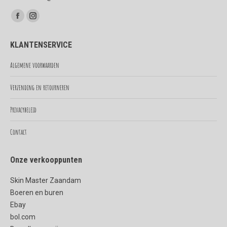
Vind ons op:
Facebook
Instagram
page
page
KLANTENSERVICE
opens
opens
in
in
Algemene voorwaarden
new
new
Verzending en retourneren
window
window
Privacybeleid
Contact
Onze verkooppunten
Skin Master Zaandam
Boeren en buren
Ebay
bol.com