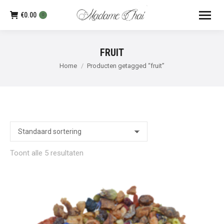
€
0.00
0
FRUIT
Je bent hier:
Home
Producten getagged “fruit”
Toont alle 5 resultaten