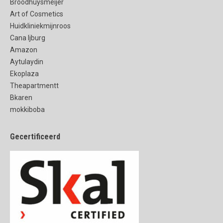
Broodhuysmeijer
Art of Cosmetics
Huidkliniekmijnroos
Cana Ijburg
Amazon
Aytulaydin
Ekoplaza
Theapartmentt
Bkaren
mokkiboba
Gecertificeerd