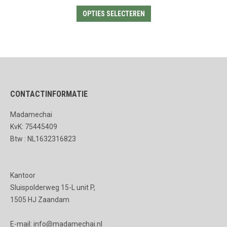
Dit
OPTIES SELECTEREN
product
heeft
meerdere
variaties.
Deze
CONTACTINFORMATIE
optie
kan
Madamechai
gekozen
KvK: 75445409
worden
Btw : NL1632316823
op
de
Kantoor
productpagina
Sluispolderweg 15-L unit P,
1505 HJ Zaandam
E-mail: info@madamechai.nl