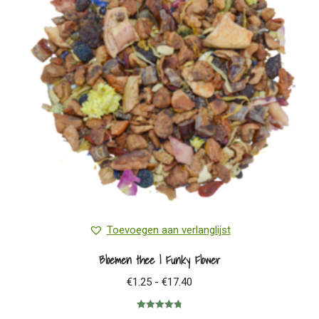
Toevoegen aan verlanglijst
Bloemen thee | Funky Flower
Prijsklasse:
€
1.25
-
€
17.40
€1.25
Gewaardeerd