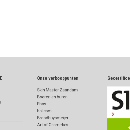
E
Onze verkooppunten
Gecertific
Skin Master Zaandam
Boeren en buren
n
Ebay
bol.com
Broodhuysmeijer
Art of Cosmetics