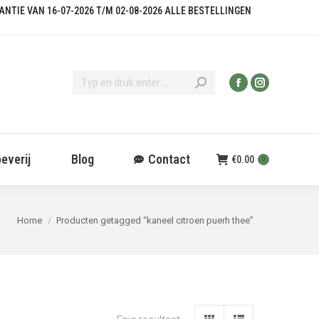
KANTIE VAN 16-07-2026 T/M 02-08-2026 ALLE BESTELLINGEN
everij
Blog
Contact
€
0.00
0
Je bent hier:
Home
Producten getagged “kaneel citroen puerh thee”