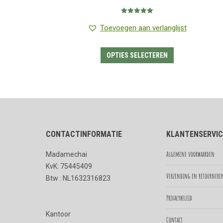
€1.25
Gewaardeerd
tot
5.00
uit 5
Toevoegen aan verlanglijst
€7.95
Dit
OPTIES SELECTEREN
product
heeft
meerdere
variaties.
Deze
CONTACTINFORMATIE
KLANTENSERVIC
optie
kan
Algemene voorwaarden
Madamechai
gekozen
KvK: 75445409
worden
Verzending en retournere
Btw : NL1632316823
op
Privacybeleid
de
Kantoor
productpagina
Contact