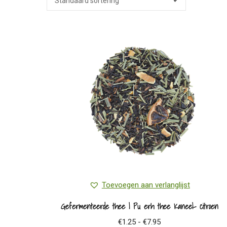
Toevoegen aan verlanglijst
Gefermenteerde thee | Pu erh thee Kaneel- citroen
Prijsklasse:
€
1.25
-
€
7.95