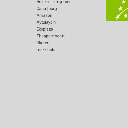
Huidkliniekmijnroos
Cana Ijburg
Amazon
Aytulaydin
Ekoplaza
Theapartmentt
Bkaren
mokkiboba