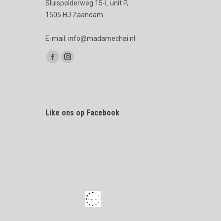
Sluispolderweg 15-L unit P,
1505 HJ Zaandam
E-mail: info@madamechai.nl
Vind ons op:
Facebook
Instagram
page
page
opens
opens
in
in
Like ons op Facebook
new
new
window
window