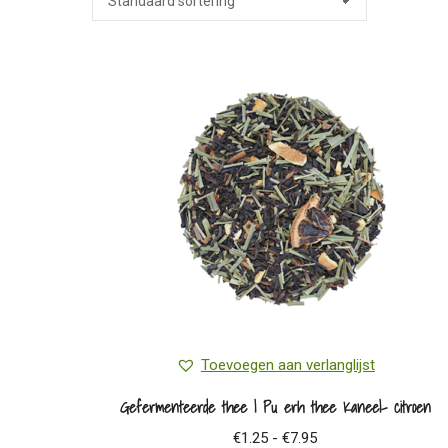
Toevoegen aan verlanglijst
Gefermenteerde thee | Pu erh thee Kaneel- citroen
Prijsklasse:
€
1.25
-
€
7.95