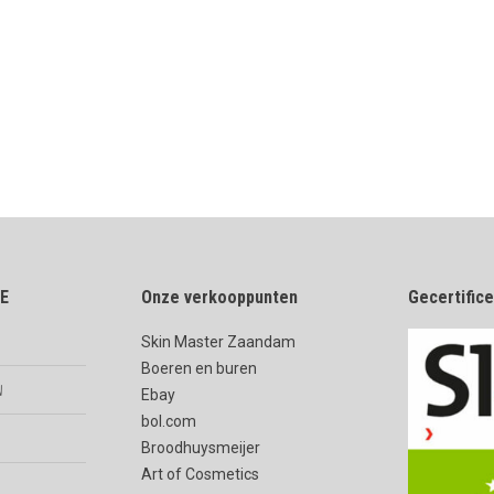
E
Onze verkooppunten
Gecertific
Skin Master Zaandam
Boeren en buren
n
Ebay
bol.com
Broodhuysmeijer
Art of Cosmetics