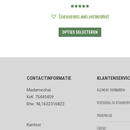
€1.25
Gewaardeerd
tot
5.00
uit 5
Toevoegen aan verlanglijst
€7.95
Dit
OPTIES SELECTEREN
product
heeft
meerdere
variaties.
Deze
CONTACTINFORMATIE
KLANTENSERVIC
optie
kan
Algemene voorwaarden
Madamechai
gekozen
KvK: 75445409
worden
Verzending en retournere
Btw : NL1632316823
op
Privacybeleid
de
Kantoor
productpagina
Contact