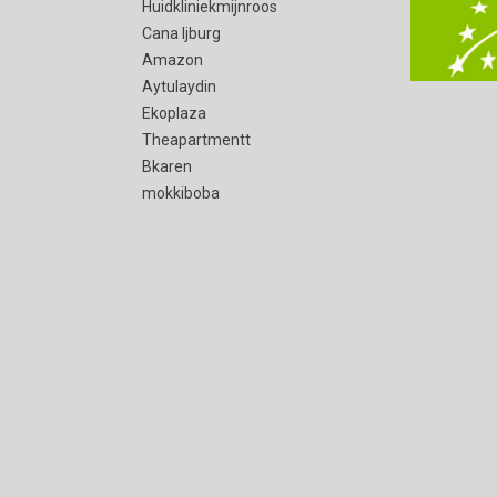
Huidkliniekmijnroos
Cana Ijburg
Amazon
Aytulaydin
Ekoplaza
Theapartmentt
Bkaren
mokkiboba