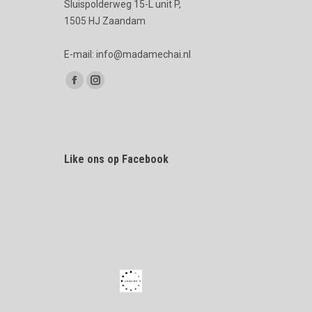
Sluispolderweg 15-L unit P,
1505 HJ Zaandam
E-mail: info@madamechai.nl
Vind ons op:
Facebook
Instagram
page
page
opens
opens
in
in
Like ons op Facebook
new
new
window
window