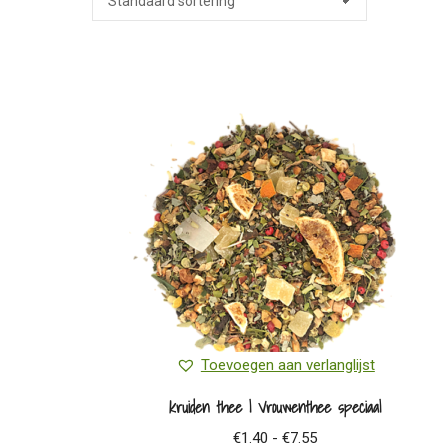
Toevoegen aan verlanglijst
kruiden thee | Vrouwenthee speciaal
Prijsklasse:
€
1.40
-
€
7.55