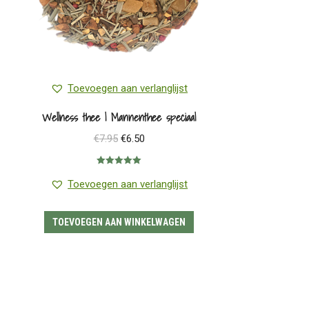
worden
op
de
productpagina
Toevoegen aan verlanglijst
Wellness thee | Mannenthee speciaal
Oorspronkelijke
Huidige
€
7.95
€
6.50
prijs
prijs
Gewaardeerd
was:
is:
5.00
uit 5
Toevoegen aan verlanglijst
€7.95.
€6.50.
TOEVOEGEN AAN WINKELWAGEN