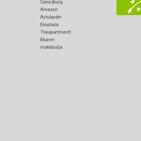
Cana Ijburg
Amazon
Aytulaydin
Ekoplaza
Theapartmentt
Bkaren
mokkiboba