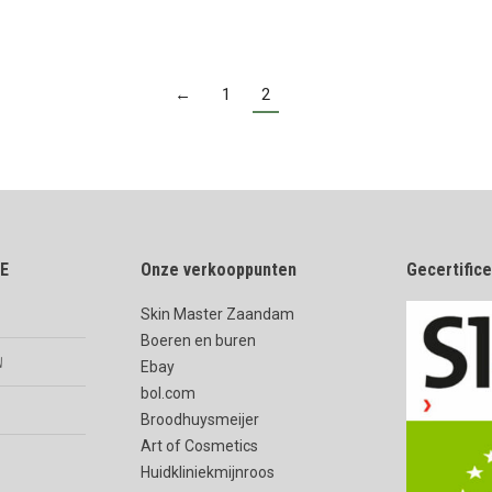
←
1
2
E
Onze verkooppunten
Gecertific
Skin Master Zaandam
Boeren en buren
n
Ebay
bol.com
Broodhuysmeijer
Art of Cosmetics
Huidkliniekmijnroos