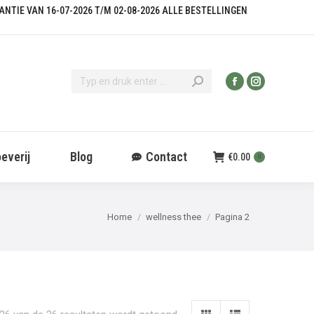
KANTIE VAN 16-07-2026 T/M 02-08-2026 ALLE BESTELLINGEN
everij
Blog
Contact
€
0.00
0
Je bent hier:
Home
wellness thee
Pagina 2