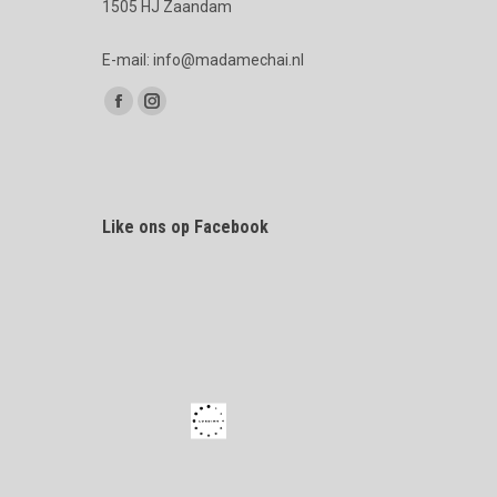
1505 HJ Zaandam
E-mail: info@madamechai.nl
Vind ons op:
Facebook
Instagram
page
page
opens
opens
in
in
Like ons op Facebook
new
new
window
window