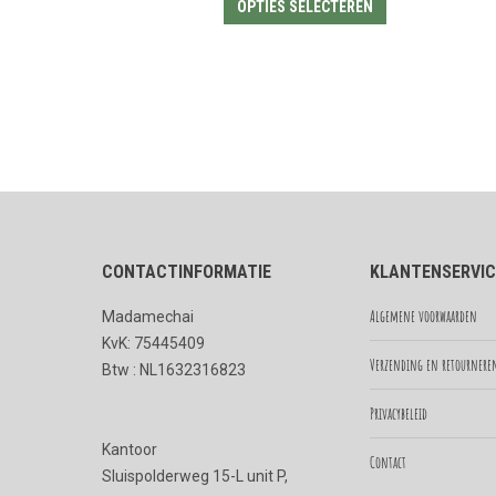
Dit
OPTIES SELECTEREN
product
heeft
meerdere
variaties.
Deze
optie
kan
gekozen
CONTACTINFORMATIE
KLANTENSERVIC
worden
op
Algemene voorwaarden
Madamechai
de
KvK: 75445409
productpagina
Verzending en retournere
Btw : NL1632316823
Privacybeleid
Kantoor
Contact
Sluispolderweg 15-L unit P,