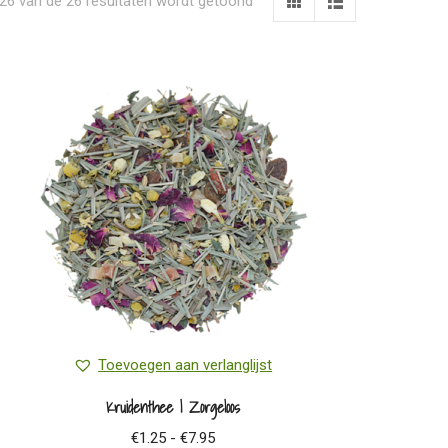
26 van de 26 resultaten wordt getoond
Toevoegen aan verlanglijst
Kruidenthee | Zorgeloos
Prijsklasse:
€
1.25
-
€
7.95