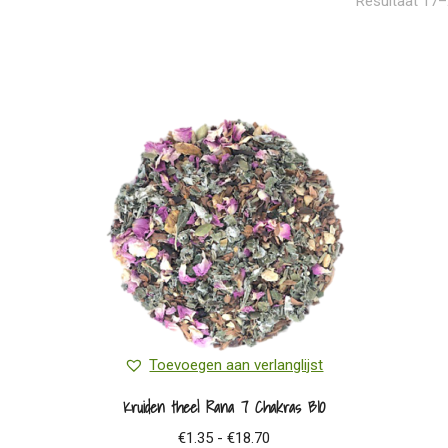
Resultaat 17–
Toevoegen aan verlanglijst
Kruiden thee| Rana 7 Chakras BIO
Prijsklasse:
€
1.35
-
€
18.70