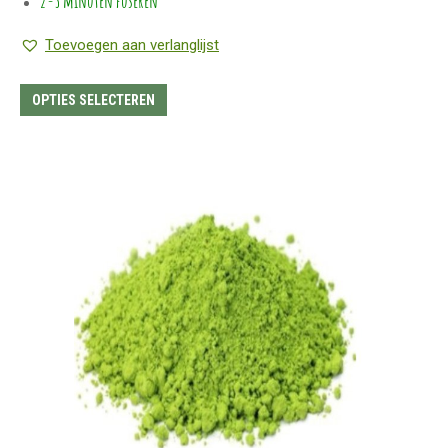
2-3 minuten fuseren
Toevoegen aan verlanglijst
Dit
OPTIES SELECTEREN
product
heeft
meerdere
variaties.
Deze
optie
kan
gekozen
worden
op
de
productpagina