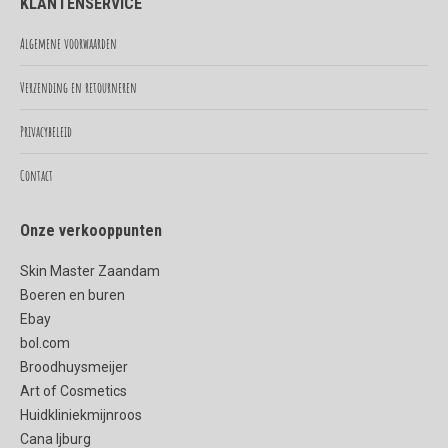
KLANTENSERVICE
opens
opens
in
in
Algemene voorwaarden
new
new
Verzending en retourneren
window
window
Privacybeleid
Contact
Onze verkooppunten
Skin Master Zaandam
Boeren en buren
Ebay
bol.com
Broodhuysmeijer
Art of Cosmetics
Huidkliniekmijnroos
Cana Ijburg