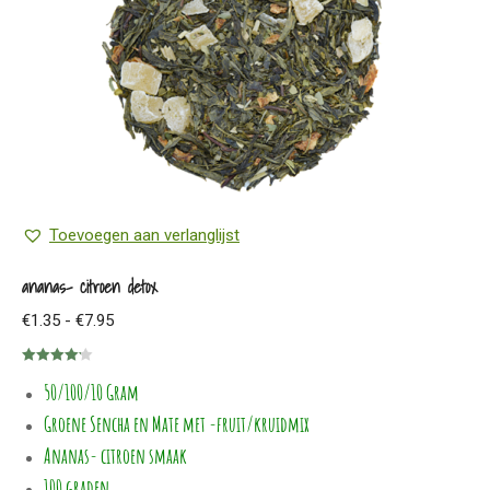
Toevoegen aan verlanglijst
ananas- citroen detox
Prijsklasse:
€
1.35
-
€
7.95
€1.35
Gewaardeerd
tot
50/100/10 Gram
4.20
uit 5
€7.95
Groene Sencha en Mate met -fruit/kruidmix
Ananas- citroen smaak
100 graden