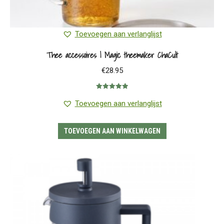
Toevoegen aan verlanglijst
Thee accessoires | Magic theemaker ChaCult
€
28.95
Gewaardeerd
5.00
uit 5
Toevoegen aan verlanglijst
TOEVOEGEN AAN WINKELWAGEN