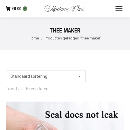
€
0.00
0
THEE MAKER
Je bent hier:
Home
Producten getagged “thee maker”
Toont alle 5 resultaten