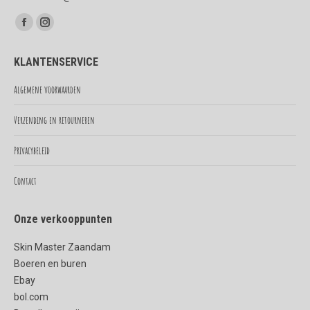
Vind ons op:
Facebook
Instagram
page
page
KLANTENSERVICE
opens
opens
in
in
Algemene voorwaarden
new
new
Verzending en retourneren
window
window
Privacybeleid
Contact
Onze verkooppunten
Skin Master Zaandam
Boeren en buren
Ebay
bol.com