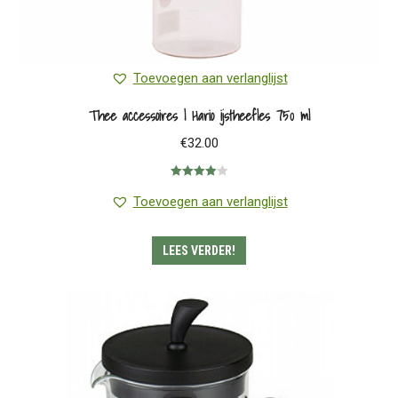
Toevoegen aan verlanglijst
Thee accessoires | Hario ijstheefles 750 ml
€
32.00
Gewaardeerd
4.00
uit 5
Toevoegen aan verlanglijst
LEES VERDER!