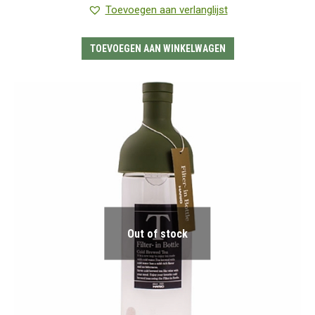
4.00
uit 5
Toevoegen aan verlanglijst
TOEVOEGEN AAN WINKELWAGEN
Out of stock