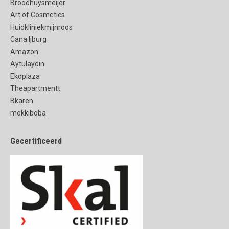
Broodhuysmeijer
Art of Cosmetics
Huidkliniekmijnroos
Cana Ijburg
Amazon
Aytulaydin
Ekoplaza
Theapartmentt
Bkaren
mokkiboba
Gecertificeerd