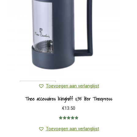
Toevoegen aan verlanglijst
Thee accessoires |Kinghoff 0,35 liter Theepress
€
13.50
Gewaardeerd
5.00
uit 5
Toevoegen aan verlanglijst