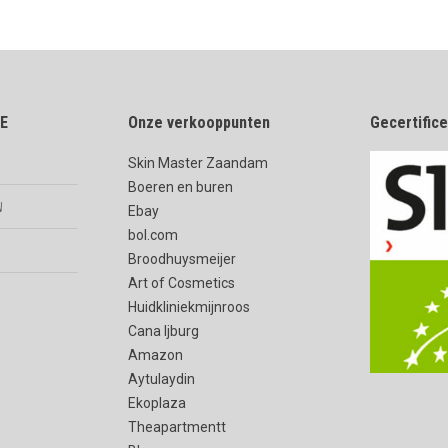
E
Onze verkooppunten
Gecertific
Skin Master Zaandam
Boeren en buren
n
Ebay
bol.com
Broodhuysmeijer
Art of Cosmetics
Huidkliniekmijnroos
Cana Ijburg
Amazon
Aytulaydin
Ekoplaza
Theapartmentt