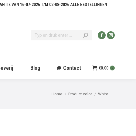
KANTIE VAN 16-07-2026 T/M 02-08-2026 ALLE BESTELLINGEN
everij
Blog
Contact
€
0.00
0
Je bent hier:
Home
Product color
White