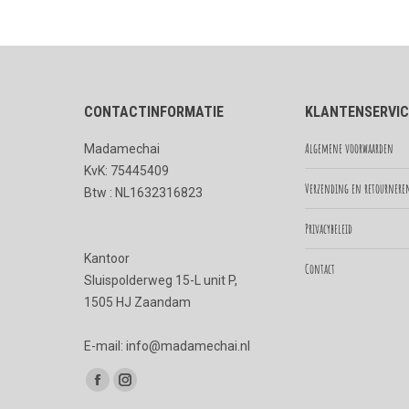
CONTACTINFORMATIE
KLANTENSERVIC
Algemene voorwaarden
Madamechai
KvK: 75445409
Verzending en retournere
Btw : NL1632316823
Privacybeleid
Kantoor
Contact
Sluispolderweg 15-L unit P,
1505 HJ Zaandam
E-mail: info@madamechai.nl
Vind ons op:
Facebook
Instagram