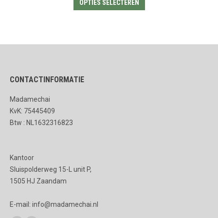
Dit
OPTIES SELECTEREN
product
heeft
meerdere
variaties.
Deze
CONTACTINFORMATIE
optie
kan
Madamechai
gekozen
KvK: 75445409
worden
Btw : NL1632316823
op
de
Kantoor
productpagina
Sluispolderweg 15-L unit P,
1505 HJ Zaandam
E-mail: info@madamechai.nl