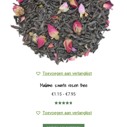
Toevoegen aan verlanglijst
Madame zwarte rozen thee
Prijsklasse:
€
1.15
-
€
7.95
€1.15
Gewaardeerd
tot
4.75
uit 5
Toevoegen aan verlanglijst
€7.95