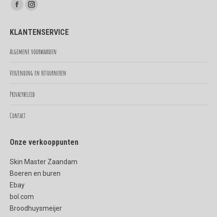
Vind ons op:
Facebook
Instagram
page
page
KLANTENSERVICE
opens
opens
in
in
Algemene voorwaarden
new
new
Verzending en retourneren
window
window
Privacybeleid
Contact
Onze verkooppunten
Skin Master Zaandam
Boeren en buren
Ebay
bol.com
Broodhuysmeijer