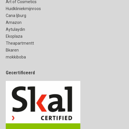
Art of Cosmetics
Huidkliniekmijnroos
Cana Ijburg
Amazon
Aytulaydin
Ekoplaza
Theapartmentt
Bkaren
mokkiboba
Gecertificeerd