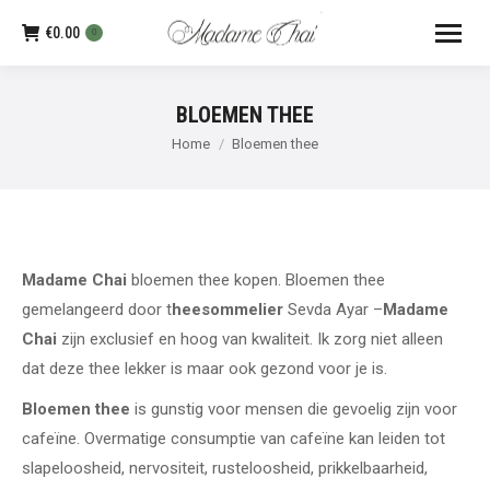
€
0.00
0
BLOEMEN THEE
Je bent hier:
Home
Bloemen thee
Madame Chai
bloemen thee kopen. Bloemen thee
gemelangeerd door t
heesommelier
Sevda Ayar –
Madame
Chai
zijn exclusief en hoog van kwaliteit. Ik zorg niet alleen
dat deze thee lekker is maar ook gezond voor je is.
Bloemen thee
is gunstig voor mensen die gevoelig zijn voor
cafeïne. Overmatige consumptie van cafeïne kan leiden tot
slapeloosheid, nervositeit, rusteloosheid, prikkelbaarheid,