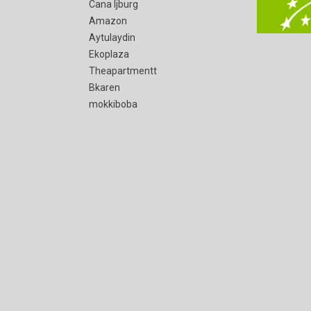
Cana Ijburg
Amazon
Aytulaydin
Ekoplaza
Theapartmentt
Bkaren
mokkiboba