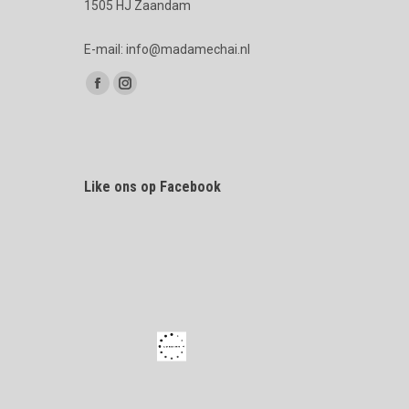
1505 HJ Zaandam
E-mail: info@madamechai.nl
Vind ons op:
Facebook
Instagram
page
page
opens
opens
in
in
Like ons op Facebook
new
new
window
window