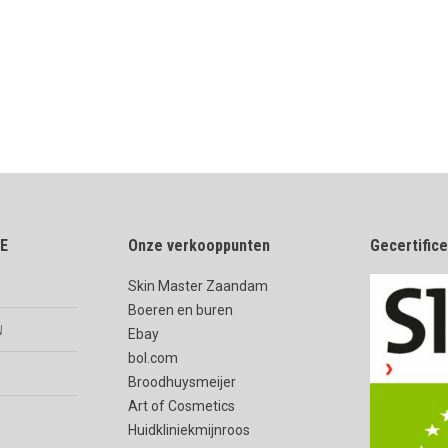
E
Onze verkooppunten
Gecertific
Skin Master Zaandam
Boeren en buren
n
Ebay
bol.com
Broodhuysmeijer
Art of Cosmetics
Huidkliniekmijnroos