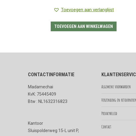
Toevoegen aan verlanglijst
TOEVOEGEN AAN WINKELWAGEN
CONTACTINFORMATIE
KLANTENSERVIC
Algemene voorwaarden
Madamechai
KvK: 75445409
Verzending en retournere
Btw : NL1632316823
Privacybeleid
Kantoor
Contact
Sluispolderweg 15-L unit P,