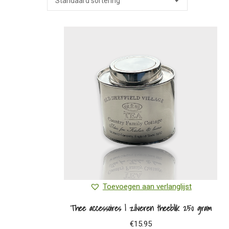
Toevoegen aan verlanglijst
Thee accessoires | zilveren theeblik 250 gram
€
15.95