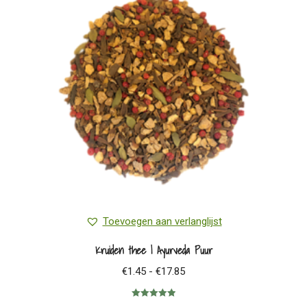
Toevoegen aan verlanglijst
Kruiden thee | Ayurveda Puur
Prijsklasse:
€
1.45
-
€
17.85
€1.45
Gewaardeerd