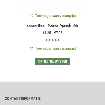
Toevoegen aan verlanglijst
Kruiden thee | Madame Ayurveda Vata
Prijsklasse:
€
1.25
-
€
7.95
€1.25
Gewaardeerd
tot
4.75
uit 5
Toevoegen aan verlanglijst
€7.95
Dit
OPTIES SELECTEREN
product
heeft
meerdere
variaties.
Deze
CONTACTINFORMATIE
optie
kan