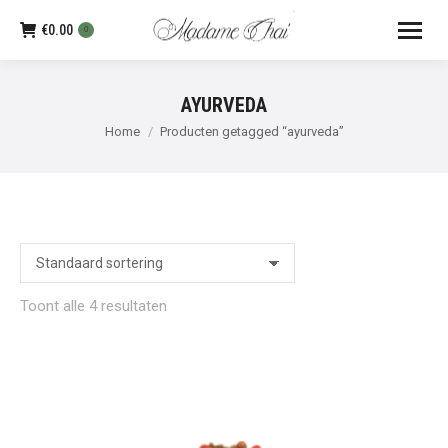
€
0.00
0
AYURVEDA
Je bent hier:
Home
Producten getagged “ayurveda”
Toont alle 4 resultaten