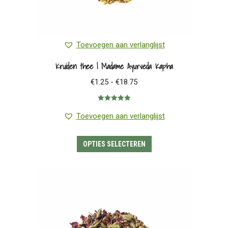
Toevoegen aan verlanglijst
Kruiden thee | Madame Ayurveda Kapha
Prijsklasse:
€
1.25
-
€
18.75
€1.25
Gewaardeerd
tot
5.00
uit 5
Toevoegen aan verlanglijst
€18.75
Dit
OPTIES SELECTEREN
product
heeft
meerdere
variaties.
Deze
optie