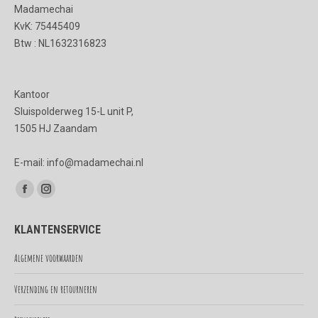
Madamechai
gekozen
KvK: 75445409
worden
Btw : NL1632316823
op
de
Kantoor
productpagina
Sluispolderweg 15-L unit P,
1505 HJ Zaandam
E-mail: info@madamechai.nl
Vind ons op:
Facebook
Instagram
page
page
KLANTENSERVICE
opens
opens
in
in
Algemene voorwaarden
new
new
Verzending en retourneren
window
window