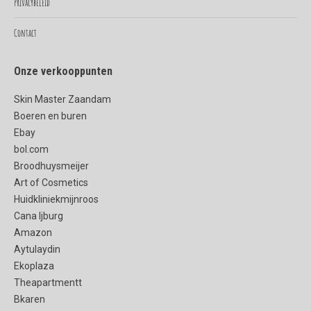
Privacybeleid
Contact
Onze verkooppunten
Skin Master Zaandam
Boeren en buren
Ebay
bol.com
Broodhuysmeijer
Art of Cosmetics
Huidkliniekmijnroos
Cana Ijburg
Amazon
Aytulaydin
Ekoplaza
Theapartmentt
Bkaren