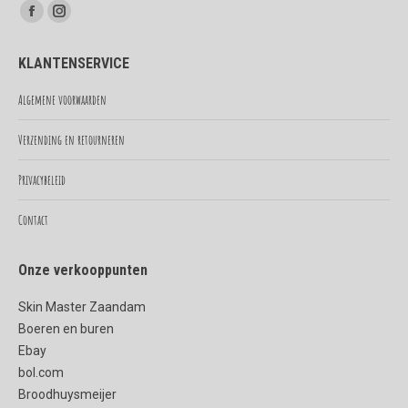
Vind ons op:
Facebook
Instagram
page
page
KLANTENSERVICE
opens
opens
in
in
Algemene voorwaarden
new
new
Verzending en retourneren
window
window
Privacybeleid
Contact
Onze verkooppunten
Skin Master Zaandam
Boeren en buren
Ebay
bol.com
Broodhuysmeijer