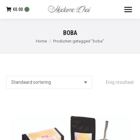
€
0.00
0
BOBA
Je bent hier:
Home
Producten getagged “boba”
Enig resultaat