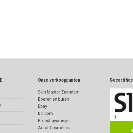
E
Onze verkooppunten
Gecertific
Skin Master Zaandam
Boeren en buren
n
Ebay
bol.com
Broodhuysmeijer
Art of Cosmetics