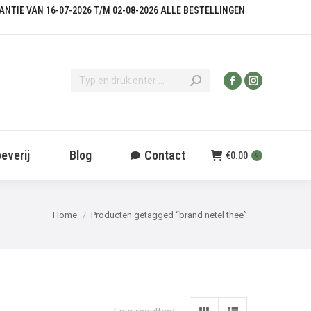
KANTIE VAN 16-07-2026 T/M 02-08-2026 ALLE BESTELLINGEN
everij
Blog
Contact
€
0.00
0
Je bent hier:
Home
Producten getagged “brand netel thee”