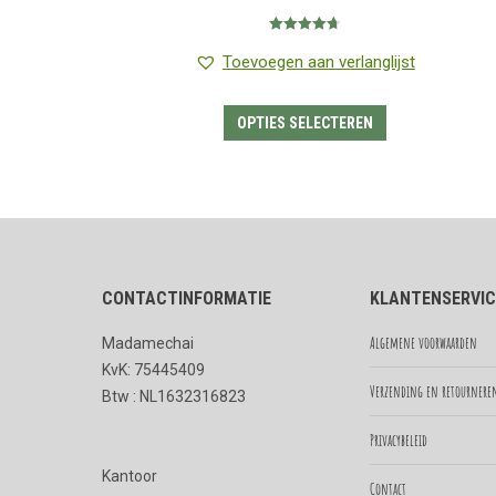
€1.25
Gewaardeerd
tot
4.75
uit 5
Toevoegen aan verlanglijst
€7.75
Dit
OPTIES SELECTEREN
product
heeft
meerdere
variaties.
Deze
CONTACTINFORMATIE
KLANTENSERVIC
optie
kan
Algemene voorwaarden
Madamechai
gekozen
KvK: 75445409
worden
Verzending en retournere
Btw : NL1632316823
op
Privacybeleid
de
Kantoor
productpagina
Contact