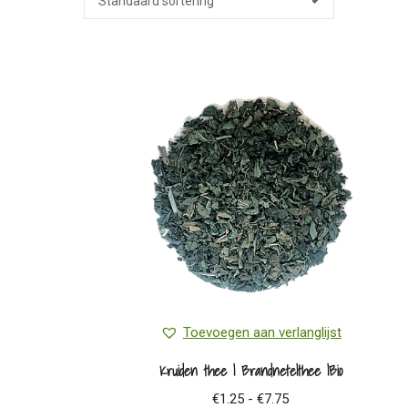
Toevoegen aan verlanglijst
Kruiden thee | Brandnetelthee |Bio
Prijsklasse:
€
1.25
-
€
7.75