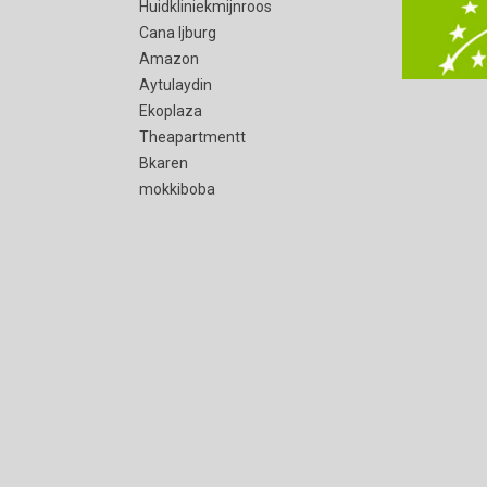
Huidkliniekmijnroos
Cana Ijburg
Amazon
Aytulaydin
Ekoplaza
Theapartmentt
Bkaren
mokkiboba