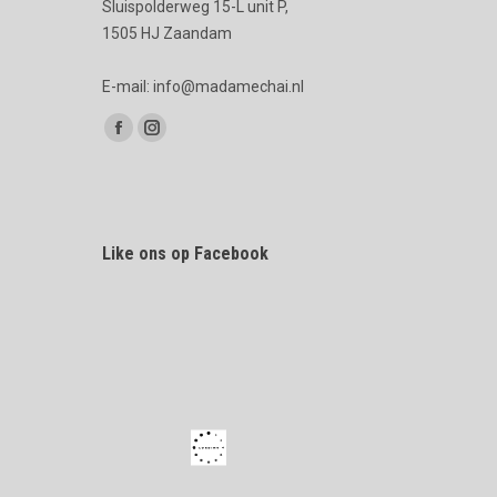
Sluispolderweg 15-L unit P,
1505 HJ Zaandam
E-mail: info@madamechai.nl
Vind ons op:
Facebook
Instagram
page
page
opens
opens
in
in
Like ons op Facebook
new
new
window
window