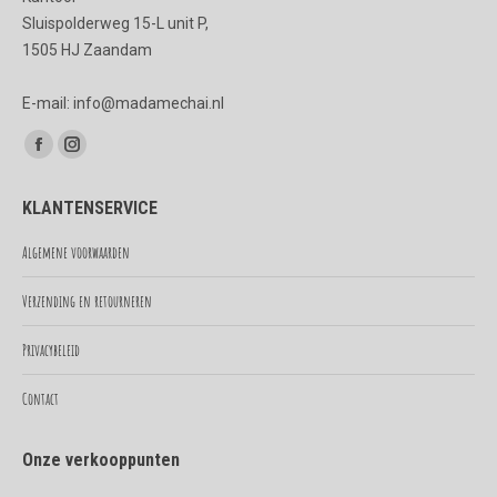
Sluispolderweg 15-L unit P,
1505 HJ Zaandam
E-mail: info@madamechai.nl
Vind ons op:
Facebook
Instagram
page
page
KLANTENSERVICE
opens
opens
in
in
Algemene voorwaarden
new
new
Verzending en retourneren
window
window
Privacybeleid
Contact
Onze verkooppunten