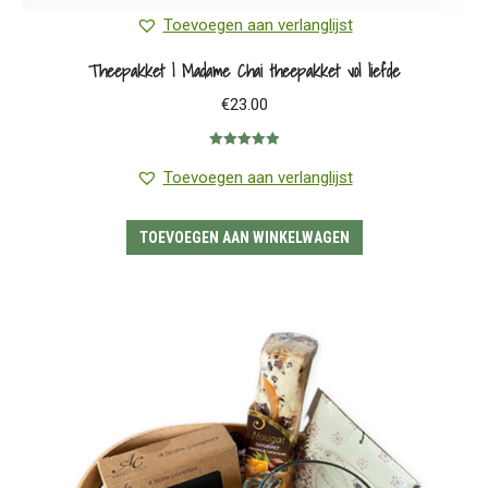
Toevoegen aan verlanglijst
Theepakket | Madame Chai theepakket vol liefde
€
23.00
Gewaardeerd
5.00
uit 5
Toevoegen aan verlanglijst
TOEVOEGEN AAN WINKELWAGEN