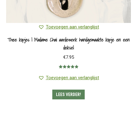
Toevoegen aan verlanglijst
Thee kopjes | Madame Chai aardewerk handgemaakte kopje en een
deksel
€
7.95
Gewaardeerd
5.00
uit 5
Toevoegen aan verlanglijst
LEES VERDER!