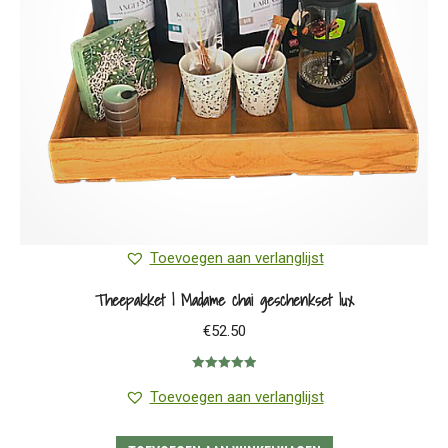
Toevoegen aan verlanglijst
Theepakket | Madame chai geschenkset lux
€
52.50
Gewaardeerd
5.00
uit 5
Toevoegen aan verlanglijst