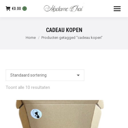
€
0.00
0
CADEAU KOPEN
Je bent hier:
Home
Producten getagged “cadeau kopen”
Toont alle 10 resultaten