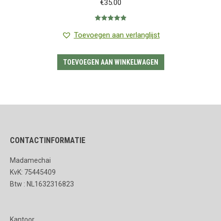
€
35.00
Gewaardeerd
5.00
uit 5
Toevoegen aan verlanglijst
TOEVOEGEN AAN WINKELWAGEN
CONTACTINFORMATIE
Madamechai
KvK: 75445409
Btw : NL1632316823
Kantoor