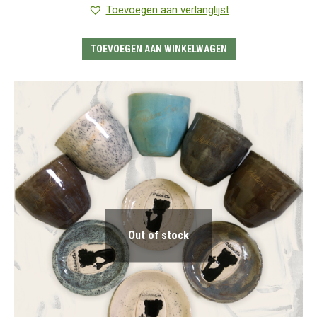
5.00
uit 5
Toevoegen aan verlanglijst
TOEVOEGEN AAN WINKELWAGEN
Out of stock