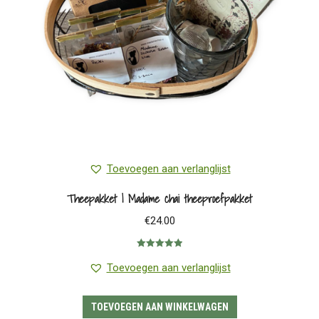
Toevoegen aan verlanglijst
Theepakket | Madame chai theeproefpakket
€
24.00
Gewaardeerd
5.00
uit 5
Toevoegen aan verlanglijst
TOEVOEGEN AAN WINKELWAGEN