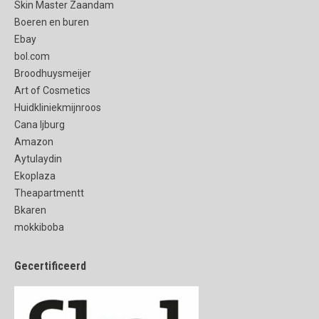
Skin Master Zaandam
Boeren en buren
Ebay
bol.com
Broodhuysmeijer
Art of Cosmetics
Huidkliniekmijnroos
Cana Ijburg
Amazon
Aytulaydin
Ekoplaza
Theapartmentt
Bkaren
mokkiboba
Gecertificeerd