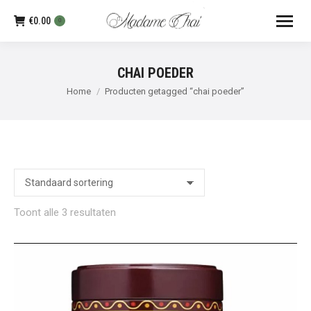
€
0.00
0
CHAI POEDER
Je bent hier:
Home
Producten getagged “chai poeder”
Toont alle 3 resultaten