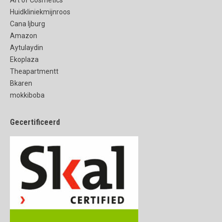
Art of Cosmetics
Huidkliniekmijnroos
Cana Ijburg
Amazon
Aytulaydin
Ekoplaza
Theapartmentt
Bkaren
mokkiboba
Gecertificeerd