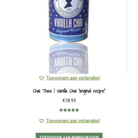
Toevoegen aan verlanglijst
Chai Thee | Vanilla Chai “original recipe”
€
18.95
Gewaardeerd
5.00
uit 5
Toevoegen aan verlanglijst
TOEVOEGEN AAN WINKELWAGEN