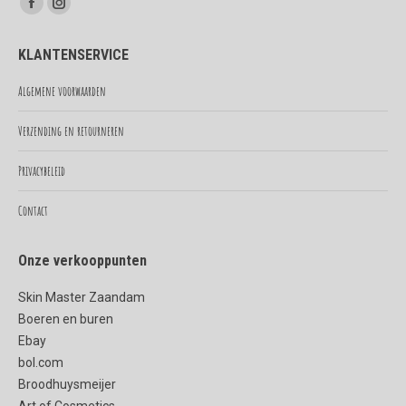
Vind ons op:
Facebook
Instagram
page
page
KLANTENSERVICE
opens
opens
in
in
Algemene voorwaarden
new
new
Verzending en retourneren
window
window
Privacybeleid
Contact
Onze verkooppunten
Skin Master Zaandam
Boeren en buren
Ebay
bol.com
Broodhuysmeijer