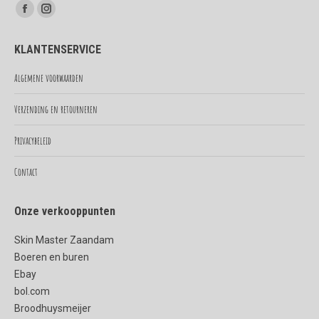
Vind ons op:
Facebook
Instagram
page
page
KLANTENSERVICE
opens
opens
in
in
Algemene voorwaarden
new
new
Verzending en retourneren
window
window
Privacybeleid
Contact
Onze verkooppunten
Skin Master Zaandam
Boeren en buren
Ebay
bol.com
Broodhuysmeijer