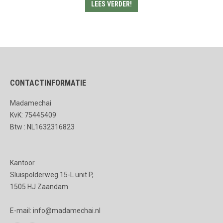
LEES VERDER!
CONTACTINFORMATIE
Madamechai
KvK: 75445409
Btw : NL1632316823
Kantoor
Sluispolderweg 15-L unit P,
1505 HJ Zaandam
E-mail: info@madamechai.nl