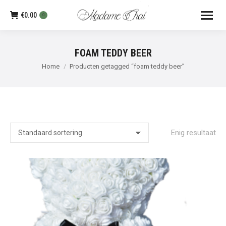
€
0.00
0
FOAM TEDDY BEER
Je bent hier:
Home
Producten getagged “foam teddy beer”
Enig resultaat