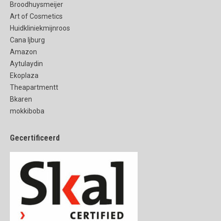
Broodhuysmeijer
Art of Cosmetics
Huidkliniekmijnroos
Cana Ijburg
Amazon
Aytulaydin
Ekoplaza
Theapartmentt
Bkaren
mokkiboba
Gecertificeerd