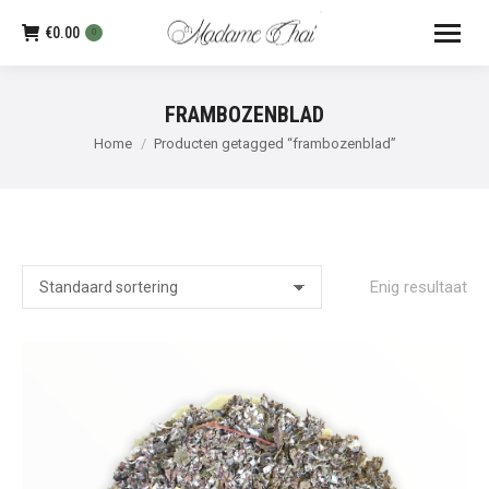
€
0.00
0
FRAMBOZENBLAD
Je bent hier:
Home
Producten getagged “frambozenblad”
Enig resultaat