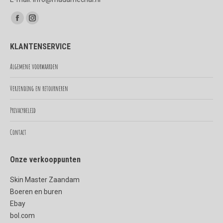
Vind ons op:
Facebook
Instagram
page
page
KLANTENSERVICE
opens
opens
in
in
Algemene voorwaarden
new
new
Verzending en retourneren
window
window
Privacybeleid
Contact
Onze verkooppunten
Skin Master Zaandam
Boeren en buren
Ebay
bol.com