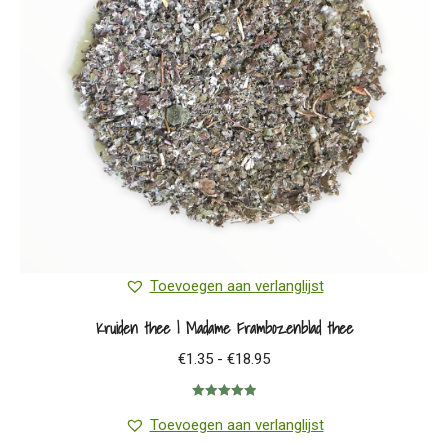
Toevoegen aan verlanglijst
Kruiden thee | Madame Frambozenblad thee
Prijsklasse:
€
1.35
-
€
18.95
€1.35
Gewaardeerd
tot
5.00
uit 5
Toevoegen aan verlanglijst
€18.95