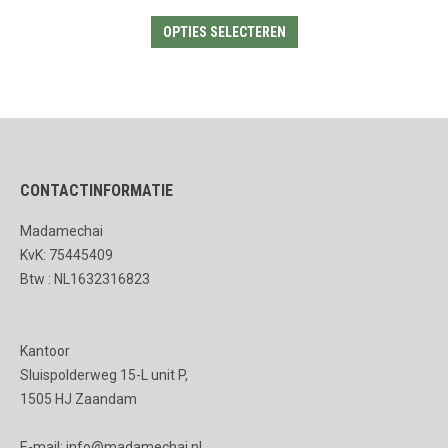
Dit
OPTIES SELECTEREN
product
heeft
meerdere
variaties.
Deze
CONTACTINFORMATIE
optie
kan
Madamechai
gekozen
KvK: 75445409
worden
Btw : NL1632316823
op
de
Kantoor
productpagina
Sluispolderweg 15-L unit P,
1505 HJ Zaandam
E-mail: info@madamechai.nl