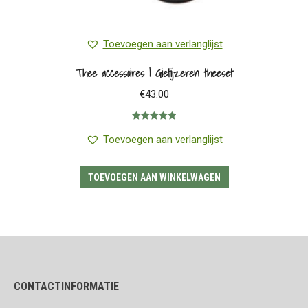
Toevoegen aan verlanglijst
Thee accessoires | Gietijzeren theeset
€
43.00
Gewaardeerd
5.00
uit 5
Toevoegen aan verlanglijst
TOEVOEGEN AAN WINKELWAGEN
CONTACTINFORMATIE