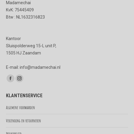
Madamechai
KvK: 75445409
Btw : NL1632316823
Kantoor
Sluispolderweg 15-L unit P,
1505 HJ Zaandam
E-mail: info@madamechai.nl
Vind ons op:
Facebook
Instagram
page
page
KLANTENSERVICE
opens
opens
in
in
Algemene voorwaarden
new
new
Verzending en retourneren
window
window
Privacybeleid