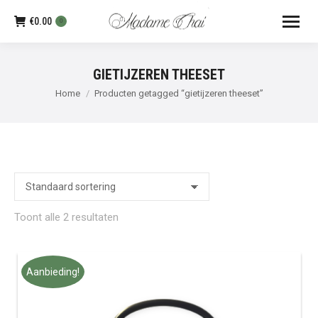
€
0.00
0
GIETIJZEREN THEESET
Je bent hier:
Home
Producten getagged “gietijzeren theeset”
Toont alle 2 resultaten
Aanbieding!