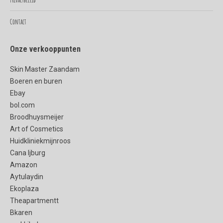
Contact
Onze verkooppunten
Skin Master Zaandam
Boeren en buren
Ebay
bol.com
Broodhuysmeijer
Art of Cosmetics
Huidkliniekmijnroos
Cana Ijburg
Amazon
Aytulaydin
Ekoplaza
Theapartmentt
Bkaren