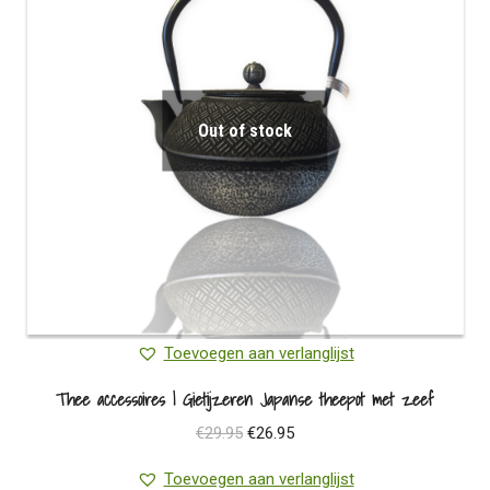
Out of stock
Toevoegen aan verlanglijst
Thee accessoires | Gietijzeren Japanse theepot met zeef
Oorspronkelijke
Huidige
€
29.95
€
26.95
prijs
prijs
Toevoegen aan verlanglijst