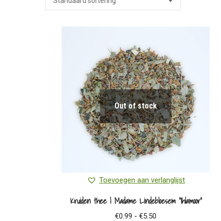
Out of stock
Toevoegen aan verlanglijst
Kruiden thee | Madame Lindebloesem “Ihlamoor”
Prijsklasse:
€
0.99
-
€
5.50