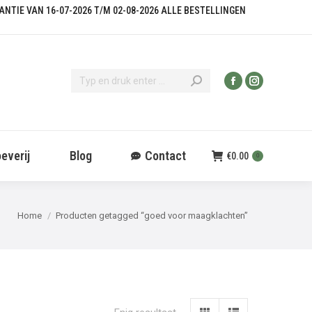
KANTIE VAN 16-07-2026 T/M 02-08-2026 ALLE BESTELLINGEN
everij
Blog
Contact
€
0.00
0
Je bent hier:
Home
Producten getagged “goed voor maagklachten”