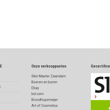
E
Onze verkooppunten
Gecertific
Skin Master Zaandam
Boeren en buren
n
Ebay
bol.com
Broodhuysmeijer
Art of Cosmetics