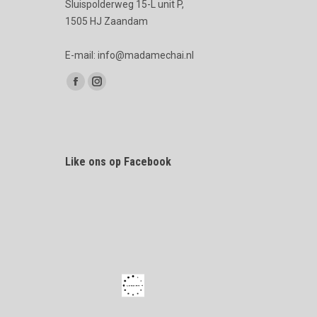
Sluispolderweg 15-L unit P,
1505 HJ Zaandam
E-mail: info@madamechai.nl
Vind ons op:
Facebook
Instagram
page
page
opens
opens
in
in
Like ons op Facebook
new
new
window
window