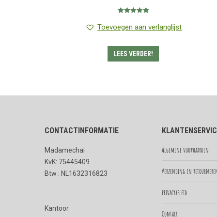
€0.99
Gewaardeerd
tot
5.00
uit 5
Toevoegen aan verlanglijst
€5.50
Dit
LEES VERDER!
product
heeft
meerdere
variaties.
Deze
CONTACTINFORMATIE
optie
KLANTENSERVIC
kan
Algemene voorwaarden
Madamechai
gekozen
KvK: 75445409
worden
Verzending en retournere
Btw : NL1632316823
op
Privacybeleid
de
Kantoor
productpagina
Contact