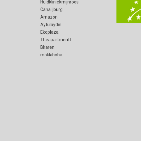
Huidkliniekmijnroos
Cana Ijburg
Amazon
Aytulaydin
Ekoplaza
Theapartmentt
Bkaren
mokkiboba