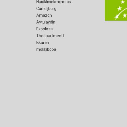
Huidkliniekmijnroos
Cana Ijburg
Amazon
Aytulaydin
Ekoplaza
Theapartmentt
Bkaren
mokkiboba