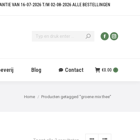
KANTIE VAN 16-07-2026 T/M 02-08-2026 ALLE BESTELLINGEN
everij
Blog
Contact
€
0.00
0
Je bent hier:
Home
Producten getagged “groene mix thee”