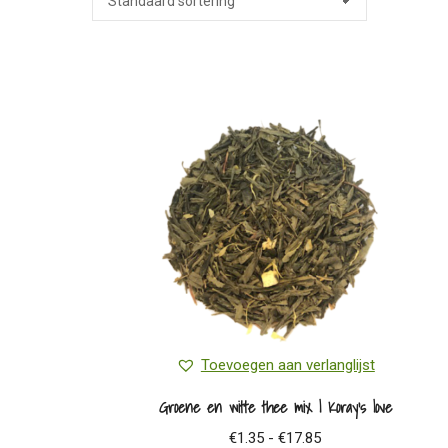
Toevoegen aan verlanglijst
Groene en witte thee mix | Koray’s love
Prijsklasse:
€
1.35
-
€
17.85