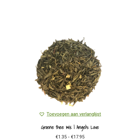
Toevoegen aan verlanglijst
Groene thee mix | Angel’s Love
Prijsklasse:
€
1.35
-
€
17.95