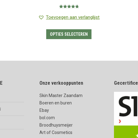
€1.35
Gewaardeerd
tot
4.80
uit 5
Toevoegen aan verlanglijst
€17.95
Dit
OPTIES SELECTEREN
product
heeft
meerdere
variaties.
Deze
E
Onze verkooppunten
optie
Gecertific
kan
Skin Master Zaandam
gekozen
Boeren en buren
worden
n
Ebay
op
bol.com
de
Broodhuysmeijer
Art of Cosmetics
productpagina