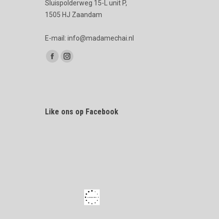
Sluispolderweg 15-L unit P,
1505 HJ Zaandam
E-mail: info@madamechai.nl
Vind ons op:
Facebook
Instagram
page
page
opens
opens
in
in
Like ons op Facebook
new
new
window
window