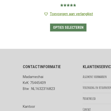
€1.35
Gewaardeerd
tot
4.80
uit 5
Toevoegen aan verlanglijst
€17.85
Dit
OPTIES SELECTEREN
product
heeft
meerdere
variaties.
Deze
CONTACTINFORMATIE
KLANTENSERVIC
optie
kan
Algemene voorwaarden
Madamechai
gekozen
KvK: 75445409
worden
Verzending en retournere
Btw : NL1632316823
op
Privacybeleid
de
Kantoor
productpagina
Contact