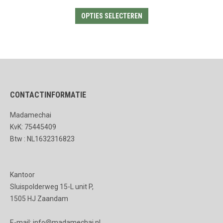
Dit
OPTIES SELECTEREN
product
heeft
meerdere
variaties.
Deze
CONTACTINFORMATIE
optie
kan
Madamechai
gekozen
KvK: 75445409
worden
Btw : NL1632316823
op
de
Kantoor
productpagina
Sluispolderweg 15-L unit P,
1505 HJ Zaandam
E-mail: info@madamechai.nl