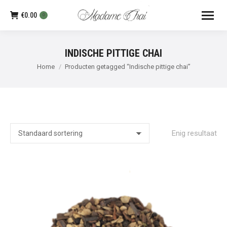
€
0.00
0
INDISCHE PITTIGE CHAI
Je bent hier:
Home
Producten getagged “Indische pittige chai”
Enig resultaat