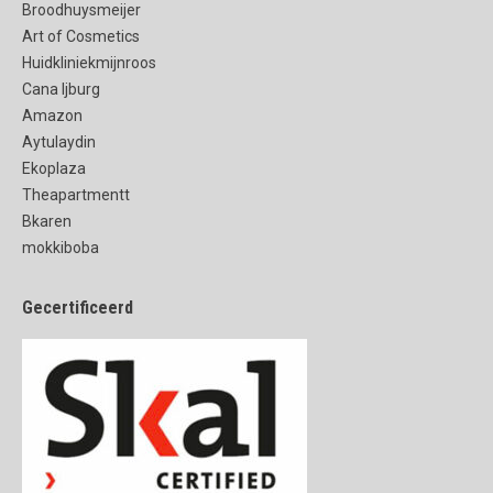
Broodhuysmeijer
Art of Cosmetics
Huidkliniekmijnroos
Cana Ijburg
Amazon
Aytulaydin
Ekoplaza
Theapartmentt
Bkaren
mokkiboba
Gecertificeerd