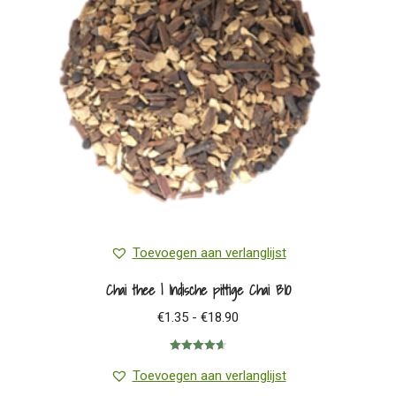
Toevoegen aan verlanglijst
Chai thee | Indische pittige Chai BIO
Prijsklasse:
€
1.35
-
€
18.90
€1.35
Gewaardeerd
tot
4.64
uit 5
Toevoegen aan verlanglijst
€18.90