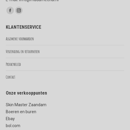
Vind ons op:
Facebook
Instagram
page
page
KLANTENSERVICE
opens
opens
in
in
Algemene voorwaarden
new
new
Verzending en retourneren
window
window
Privacybeleid
Contact
Onze verkooppunten
Skin Master Zaandam
Boeren en buren
Ebay
bol.com