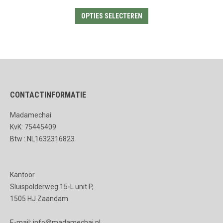
Dit
OPTIES SELECTEREN
product
heeft
meerdere
variaties.
Deze
CONTACTINFORMATIE
optie
kan
Madamechai
gekozen
KvK: 75445409
worden
Btw : NL1632316823
op
de
Kantoor
productpagina
Sluispolderweg 15-L unit P,
1505 HJ Zaandam
E-mail: info@madamechai.nl