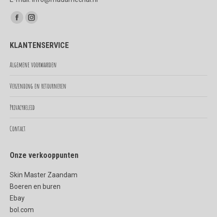
Vind ons op:
Facebook
Instagram
page
page
KLANTENSERVICE
opens
opens
in
in
Algemene voorwaarden
new
new
Verzending en retourneren
window
window
Privacybeleid
Contact
Onze verkooppunten
Skin Master Zaandam
Boeren en buren
Ebay
bol.com