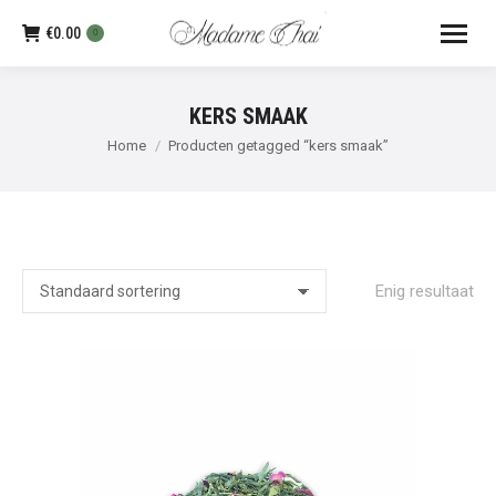
€
0.00
0
KERS SMAAK
Je bent hier:
Home
Producten getagged “kers smaak”
Enig resultaat