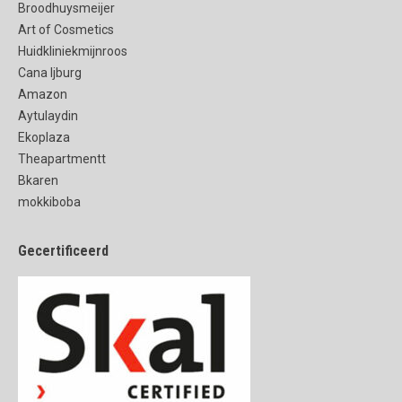
Broodhuysmeijer
Art of Cosmetics
Huidkliniekmijnroos
Cana Ijburg
Amazon
Aytulaydin
Ekoplaza
Theapartmentt
Bkaren
mokkiboba
Gecertificeerd