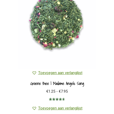
Toevoegen aan verlanglijst
Groene thee | Madame Angels Song
Prijsklasse:
€
1.25
-
€
7.95
€1.25
Gewaardeerd
tot
4.67
uit 5
Toevoegen aan verlanglijst
€7.95