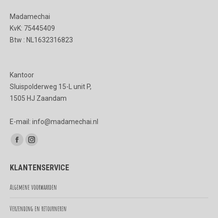
kan
Madamechai
gekozen
KvK: 75445409
worden
Btw : NL1632316823
op
de
Kantoor
productpagina
Sluispolderweg 15-L unit P,
1505 HJ Zaandam
E-mail: info@madamechai.nl
Vind ons op:
Facebook
Instagram
page
page
KLANTENSERVICE
opens
opens
in
in
Algemene voorwaarden
new
new
Verzending en retourneren
window
window