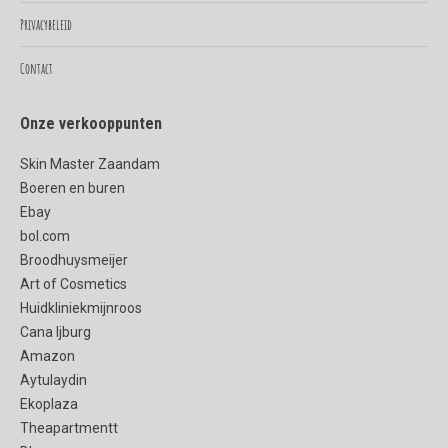
Privacybeleid
Contact
Onze verkooppunten
Skin Master Zaandam
Boeren en buren
Ebay
bol.com
Broodhuysmeijer
Art of Cosmetics
Huidkliniekmijnroos
Cana Ijburg
Amazon
Aytulaydin
Ekoplaza
Theapartmentt