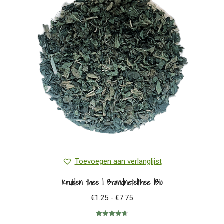
Toevoegen aan verlanglijst
Kruiden thee | Brandnetelthee |Bio
Prijsklasse:
€
1.25
-
€
7.75
€1.25
Gewaardeerd