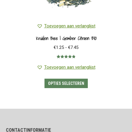
Toevoegen aan verlanglijst
Kruiden thee | Gember Citroen BIO
Prijsklasse:
€
1.25
-
€
7.45
€1.25
Gewaardeerd
tot
4.91
uit 5
Toevoegen aan verlanglijst
€7.45
Dit
OPTIES SELECTEREN
product
heeft
meerdere
variaties.
Deze
CONTACTINFORMATIE
optie