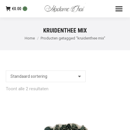
€
0.00
0
KRUIDENTHEE MIX
Je bent hier:
Home
Producten getagged “kruidenthee mix”
Toont alle 2 resultaten