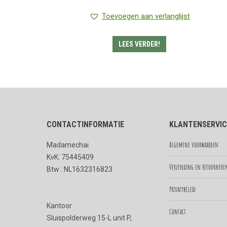
prijs
prijs
Toevoegen aan verlanglijst
was:
is:
€19.95.
€17.95.
LEES VERDER!
CONTACTINFORMATIE
KLANTENSERVIC
Algemene voorwaarden
Madamechai
KvK: 75445409
Verzending en retournere
Btw : NL1632316823
Privacybeleid
Kantoor
Contact
Sluispolderweg 15-L unit P,