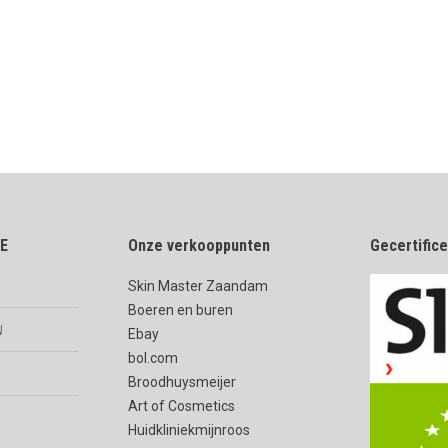
E
Onze verkooppunten
Gecertific
Skin Master Zaandam
Boeren en buren
n
Ebay
bol.com
Broodhuysmeijer
Art of Cosmetics
Huidkliniekmijnroos