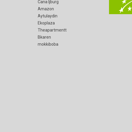
Cana Ijburg
Amazon
Aytulaydin
Ekoplaza
Theapartmentt
Bkaren
mokkiboba