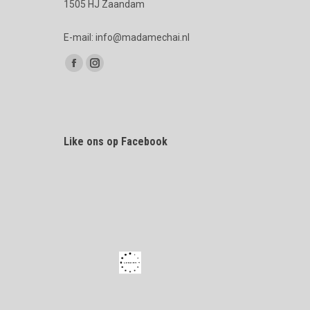
1505 HJ Zaandam
E-mail: info@madamechai.nl
Vind ons op:
Facebook
Instagram
page
page
opens
opens
in
in
Like ons op Facebook
new
new
window
window