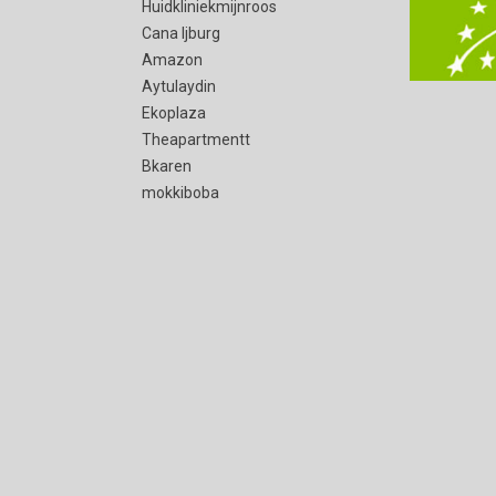
Huidkliniekmijnroos
Cana Ijburg
Amazon
Aytulaydin
Ekoplaza
Theapartmentt
Bkaren
mokkiboba