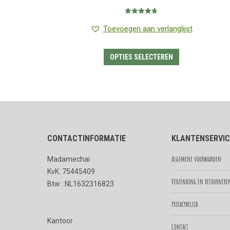
€1.25
Gewaardeerd
tot
4.75
uit 5
Toevoegen aan verlanglijst
€7.95
Dit
OPTIES SELECTEREN
product
heeft
meerdere
variaties.
Deze
CONTACTINFORMATIE
KLANTENSERVIC
optie
kan
Algemene voorwaarden
Madamechai
gekozen
KvK: 75445409
worden
Verzending en retournere
Btw : NL1632316823
op
Privacybeleid
de
Kantoor
productpagina
Contact