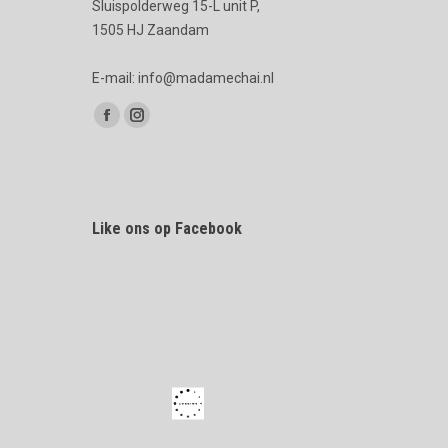
Sluispolderweg 15-L unit P,
1505 HJ Zaandam
E-mail: info@madamechai.nl
Vind ons op:
Facebook
Instagram
page
page
opens
opens
in
in
Like ons op Facebook
new
new
window
window