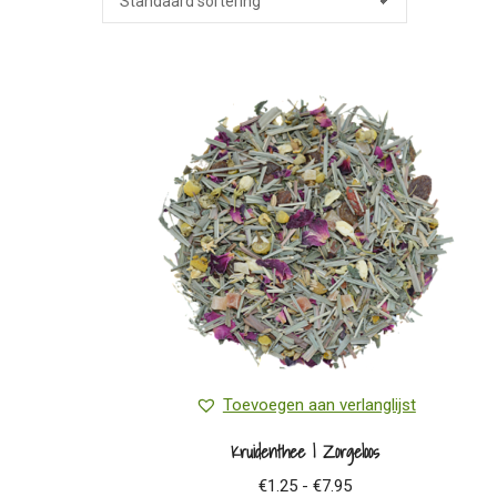
Toevoegen aan verlanglijst
Kruidenthee | Zorgeloos
Prijsklasse:
€
1.25
-
€
7.95