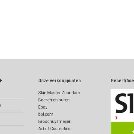
E
Onze verkooppunten
Gecertific
Skin Master Zaandam
Boeren en buren
n
Ebay
bol.com
Broodhuysmeijer
Art of Cosmetics