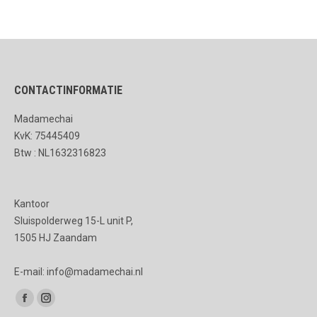
heeft
meerdere
variaties.
Deze
CONTACTINFORMATIE
optie
kan
Madamechai
gekozen
KvK: 75445409
worden
Btw : NL1632316823
op
de
Kantoor
productpagina
Sluispolderweg 15-L unit P,
1505 HJ Zaandam
E-mail: info@madamechai.nl
Vind ons op:
Facebook
Instagram