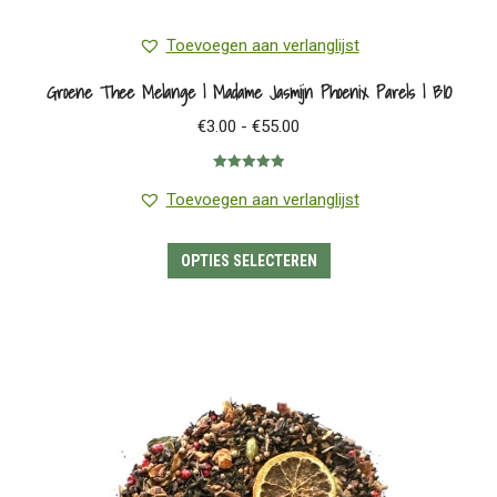
Toevoegen aan verlanglijst
Groene Thee Melange | Madame Jasmijn Phoenix Parels | BIO
Prijsklasse:
€
3.00
-
€
55.00
€3.00
Gewaardeerd
tot
5.00
uit 5
Toevoegen aan verlanglijst
€55.00
Dit
OPTIES SELECTEREN
product
heeft
meerdere
variaties.
Deze
optie
kan
gekozen