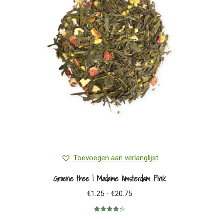
Toevoegen aan verlanglijst
Groene thee | Madame Amsterdam Pink
Prijsklasse:
€
1.25
-
€
20.75
€1.25
Gewaardeerd