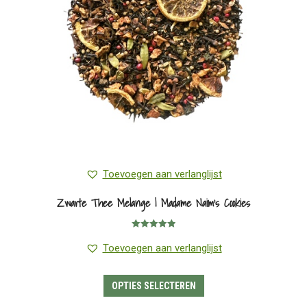
worden
op
de
productpagina
Toevoegen aan verlanglijst
Zwarte Thee Melange | Madame Naim’s Cookies
Gewaardeerd
5.00
uit 5
Toevoegen aan verlanglijst
Dit
OPTIES SELECTEREN
product