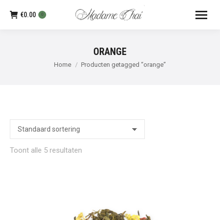
€
0.00
0
ORANGE
Je bent hier:
Home
Producten getagged “orange”
Toont alle 5 resultaten