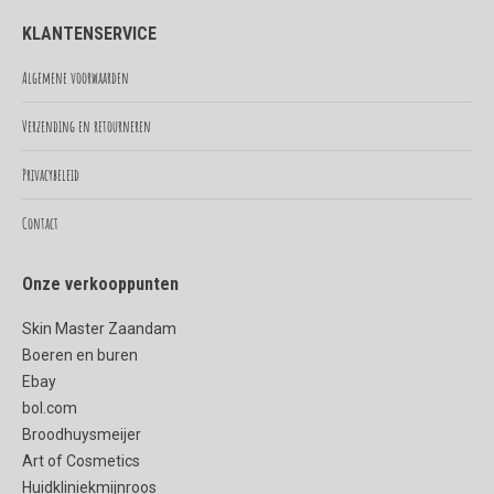
page
page
KLANTENSERVICE
opens
opens
in
in
Algemene voorwaarden
new
new
Verzending en retourneren
window
window
Privacybeleid
Contact
Onze verkooppunten
Skin Master Zaandam
Boeren en buren
Ebay
bol.com
Broodhuysmeijer
Art of Cosmetics
Huidkliniekmijnroos