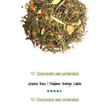
kan
gekozen
worden
op
de
productpagina
Toevoegen aan verlanglijst
Groene thee | Madame Orange Cookie
Gewaardeerd
4.57
uit 5
Toevoegen aan verlanglijst