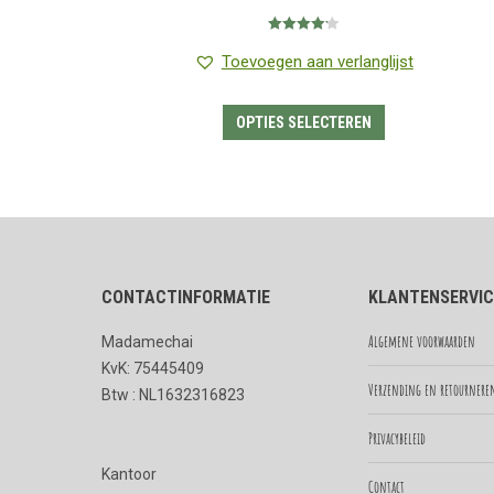
€1.25
Gewaardeerd
tot
4.20
uit 5
Toevoegen aan verlanglijst
€7.85
Dit
OPTIES SELECTEREN
product
heeft
meerdere
variaties.
Deze
CONTACTINFORMATIE
KLANTENSERVIC
optie
kan
Algemene voorwaarden
Madamechai
gekozen
KvK: 75445409
worden
Verzending en retournere
Btw : NL1632316823
op
Privacybeleid
de
Kantoor
productpagina
Contact