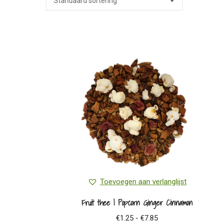
Toevoegen aan verlanglijst
Fruit thee | Popcorn Ginger Cinnamon
Prijsklasse:
€
1.25
-
€
7.85