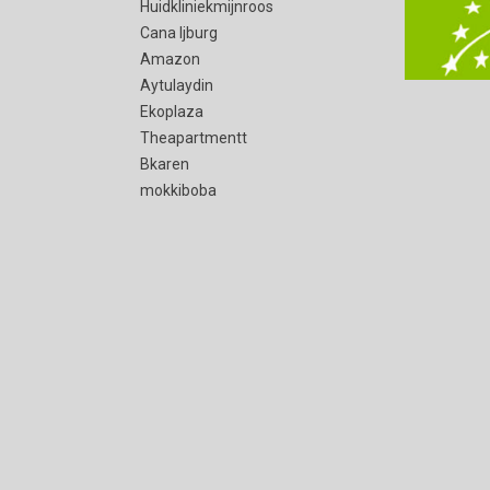
Huidkliniekmijnroos
Cana Ijburg
Amazon
Aytulaydin
Ekoplaza
Theapartmentt
Bkaren
mokkiboba