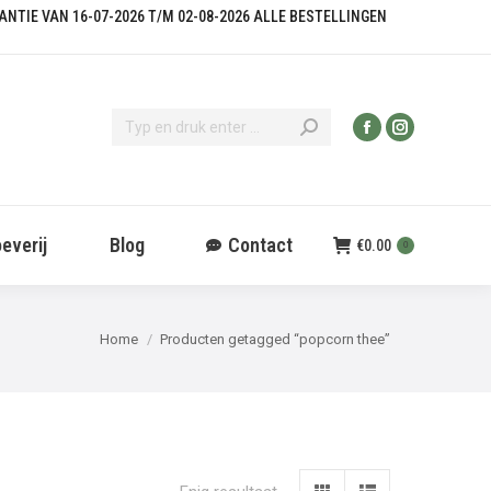
KANTIE VAN 16-07-2026 T/M 02-08-2026 ALLE BESTELLINGEN
everij
Blog
Contact
€
0.00
0
Je bent hier:
Home
Producten getagged “popcorn thee”