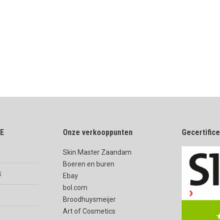
E
Onze verkooppunten
Gecertific
Skin Master Zaandam
Boeren en buren
n
Ebay
bol.com
Broodhuysmeijer
Art of Cosmetics