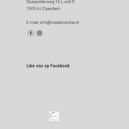
Sluispolderweg 15-L unit P,
1505 HJ Zaandam
E-mail: info@madamechai.nl
Vind ons op:
Facebook
Instagram
page
page
opens
opens
in
in
Like ons op Facebook
new
new
window
window