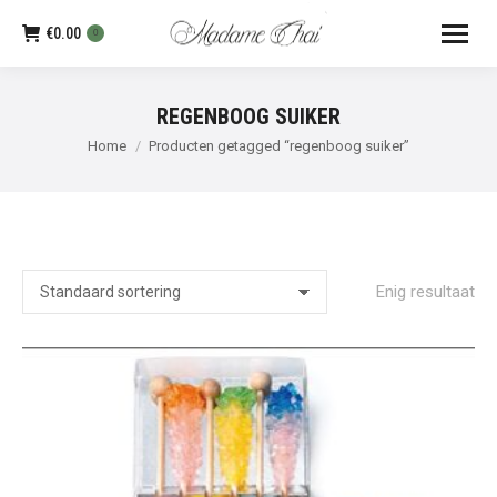
€
0.00
0
REGENBOOG SUIKER
Je bent hier:
Home
Producten getagged “regenboog suiker”
Enig resultaat