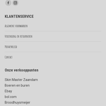
Vind ons op:
Facebook
Instagram
page
page
KLANTENSERVICE
opens
opens
in
in
Algemene voorwaarden
new
new
Verzending en retourneren
window
window
Privacybeleid
Contact
Onze verkooppunten
Skin Master Zaandam
Boeren en buren
Ebay
bol.com
Broodhuysmeijer